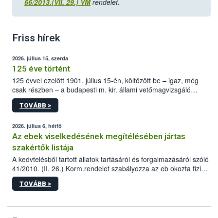
66/2013.(VII. 29.) VM
rendelet.
Friss hírek
2026. július 15, szerda
125 éve történt
125 évvel ezelőtt 1901. július 15-én, költözött be – igaz, még
csak részben – a budapesti m. kir. állami vetőmagvizsgáló
állomás a Kis Rókus utca 15. szám alatti, Czigler Győző által
TOVÁBB >
tervezett új épületébe.
2026. július 6, hétfő
Az ebek viselkedésének megítélésében jártas
szakértők listája
A kedvtelésből tartott állatok tartásáról és forgalmazásáról szóló
41/2010. (II. 26.) Korm.rendelet szabályozza az eb okozta fizikai
sérülés, illetve ennek veszélye keletkezésekor felmerülő
TOVÁBB >
hatósági feladatokat, valamint a veszélyes eb tartását és annak
engedélyezését. Ezen eljárások során szükség esetén be kell
vonni az ebek viselkedésének megítélésében jártas szakértőt.