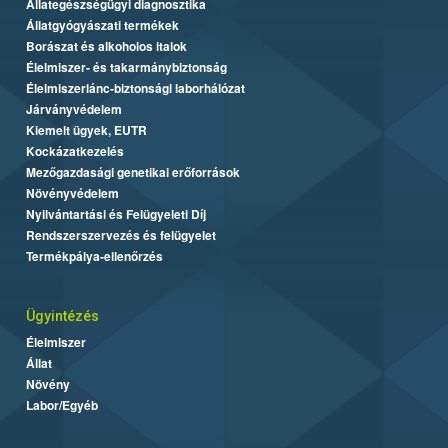
Állategészségügyi diagnosztika
Állatgyógyászati termékek
Borászat és alkoholos italok
Élelmiszer- és takarmánybiztonság
Élelmiszerlánc-biztonsági laborhálózat
Járványvédelem
Kiemelt ügyek, EUTR
Kockázatkezelés
Mezőgazdasági genetikai erőforrások
Növényvédelem
Nyilvántartási és Felügyeleti Díj
Rendszerszervezés és felügyelet
Termékpálya-ellenőrzés
Ügyintézés
Élelmiszer
Állat
Növény
Labor/Egyéb