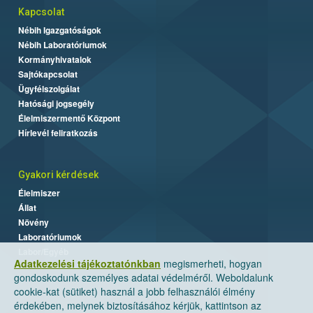
Kapcsolat
Nébih Igazgatóságok
Nébih Laboratóriumok
Kormányhivatalok
Sajtókapcsolat
Ügyfélszolgálat
Hatósági jogsegély
Élelmiszermentő Központ
Hírlevél feliratkozás
Gyakori kérdések
Élelmiszer
Állat
Növény
Laboratóriumok
Labor/Egyéb
Adatkezelési tájékoztatónkban
megismerheti, hogyan
gondoskodunk személyes adatai védelméről. Weboldalunk
cookie-kat (sütiket) használ a jobb felhasználói élmény
érdekében, melynek biztosításához kérjük, kattintson az