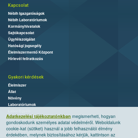
Kapcsolat
Nébih Igazgatóságok
Nébih Laboratóriumok
Kormányhivatalok
Sajtókapcsolat
Ügyfélszolgálat
Hatósági jogsegély
Élelmiszermentő Központ
Hírlevél feliratkozás
Gyakori kérdések
Élelmiszer
Állat
Növény
Laboratóriumok
Labor/Egyéb
Adatkezelési tájékoztatónkban
megismerheti, hogyan
gondoskodunk személyes adatai védelméről. Weboldalunk
cookie-kat (sütiket) használ a jobb felhasználói élmény
érdekében, melynek biztosításához kérjük, kattintson az