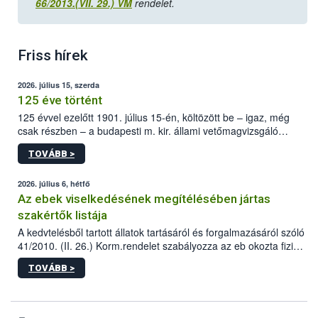
66/2013.(VII. 29.) VM
rendelet.
Friss hírek
2026. július 15, szerda
125 éve történt
125 évvel ezelőtt 1901. július 15-én, költözött be – igaz, még
csak részben – a budapesti m. kir. állami vetőmagvizsgáló
állomás a Kis Rókus utca 15. szám alatti, Czigler Győző által
TOVÁBB >
tervezett új épületébe.
2026. július 6, hétfő
Az ebek viselkedésének megítélésében jártas
szakértők listája
A kedvtelésből tartott állatok tartásáról és forgalmazásáról szóló
41/2010. (II. 26.) Korm.rendelet szabályozza az eb okozta fizikai
sérülés, illetve ennek veszélye keletkezésekor felmerülő
TOVÁBB >
hatósági feladatokat, valamint a veszélyes eb tartását és annak
engedélyezését. Ezen eljárások során szükség esetén be kell
vonni az ebek viselkedésének megítélésében jártas szakértőt.