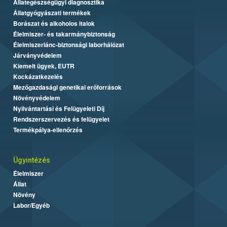
Állategészségügyi diagnosztika
Állatgyógyászati termékek
Borászat és alkoholos italok
Élelmiszer- és takarmánybiztonság
Élelmiszerlánc-biztonsági laborhálózat
Járványvédelem
Kiemelt ügyek, EUTR
Kockázatkezelés
Mezőgazdasági genetikai erőforrások
Növényvédelem
Nyilvántartási és Felügyeleti Díj
Rendszerszervezés és felügyelet
Termékpálya-ellenőrzés
Ügyintézés
Élelmiszer
Állat
Növény
Labor/Egyéb