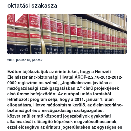
oktatási szakasza
2013. január 18, péntek
Ezúton tájékoztatjuk az érintetteket, hogy a Nemzeti
Élelmiszerlánc-biztonsági Hivatal ÁROP-2.2.16-2012-2012-
0002 regisztrációs számú, „Jogalkalmazás javítása a
mezőgazdasági szakigazgatásban 2.” című projektjének
első üteme befejeződött. Az európai uniós forrásból
létrehozott program célja, hogy a 2011. január 1. után
elfogadásra, illetve módosításra kerülő, az élelmiszerlánc-
biztonságot és a mezőgazdasági szakigazgatást
közvetlenül érintő központi jogszabályok gyakorlati
alkalmazását elősegítő képzések megvalósulhassanak,
ezzel elősegítve az érintett jogterületeken az egységes és