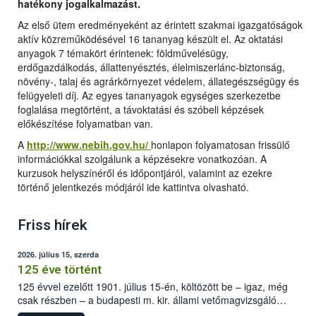
hatékony jogalkalmazást.
Az első ütem eredményeként az érintett szakmai igazgatóságok
aktív közreműködésével 16 tananyag készült el. Az oktatási
anyagok 7 témakört érintenek: földművelésügy,
erdőgazdálkodás, állattenyésztés, élelmiszerlánc-biztonság,
növény-, talaj és agrárkörnyezet védelem, állategészségügy és
felügyeleti díj. Az egyes tananyagok egységes szerkezetbe
foglalása megtörtént, a távoktatási és szóbeli képzések
előkészítése folyamatban van.
A
http://www.nebih.gov.hu/
honlapon folyamatosan frissülő
információkkal szolgálunk a képzésekre vonatkozóan. A
kurzusok helyszínéről és időpontjáról, valamint az ezekre
történő jelentkezés módjáról ide kattintva olvasható.
Friss hírek
2026. július 15, szerda
125 éve történt
125 évvel ezelőtt 1901. július 15-én, költözött be – igaz, még
csak részben – a budapesti m. kir. állami vetőmagvizsgáló
állomás a Kis Rókus utca 15. szám alatti, Czigler Győző által