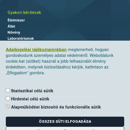
Gyakori kérdések
Élelmiszer
Állat
Növény
Laboratóriumok
Labor/Egyéb
Adatkezelési tájékoztatónkban
megismerheti, hogyan
gondoskodunk személyes adatai védelméről. Weboldalunk
cookie-kat (sütiket) használ a jobb felhasználói élmény
érdekében, melynek biztosításához kérjük, kattintson az
„Elfogadom” gombra.
Statisztikai célú sütik
Nemzeti Élelmiszerlánc-biztonsági Hivatal
Hirdetési célú sütik
Cím: 1024 Budapest, Keleti Károly utca. 24.
Alapműködést biztosító és funkcionális sütik
Levelezési cím: 1525 Budapest. Pf. 30.
ÖSSZES SÜTI ELFOGADÁSA
E-mail:
ugyfelszolgalat@nebih.gov.hu
Zöld szám: 06-80/263-244