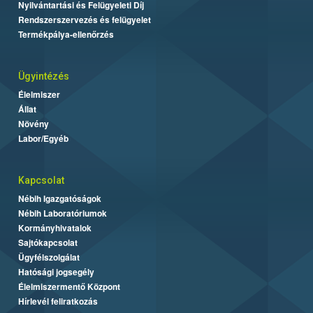
Nyilvántartási és Felügyeleti Díj
Rendszerszervezés és felügyelet
Termékpálya-ellenőrzés
Ügyintézés
Élelmiszer
Állat
Növény
Labor/Egyéb
Kapcsolat
Nébih Igazgatóságok
Nébih Laboratóriumok
Kormányhivatalok
Sajtókapcsolat
Ügyfélszolgálat
Hatósági jogsegély
Élelmiszermentő Központ
Hírlevél feliratkozás