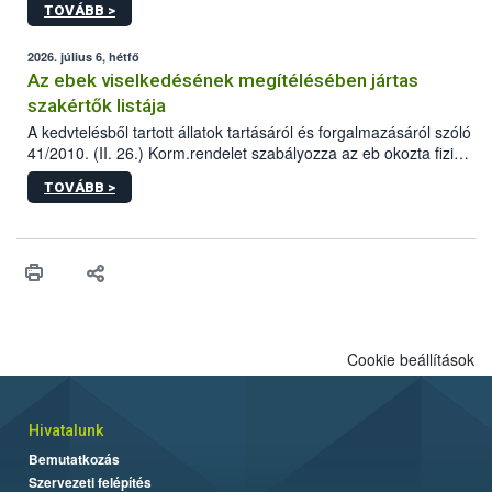
TOVÁBB >
tervezett új épületébe.
2026. július 6, hétfő
Az ebek viselkedésének megítélésében jártas
szakértők listája
A kedvtelésből tartott állatok tartásáról és forgalmazásáról szóló
41/2010. (II. 26.) Korm.rendelet szabályozza az eb okozta fizikai
sérülés, illetve ennek veszélye keletkezésekor felmerülő
TOVÁBB >
hatósági feladatokat, valamint a veszélyes eb tartását és annak
engedélyezését. Ezen eljárások során szükség esetén be kell
vonni az ebek viselkedésének megítélésében jártas szakértőt.
Cookie beállítások
Hivatalunk
Bemutatkozás
Szervezeti felépítés