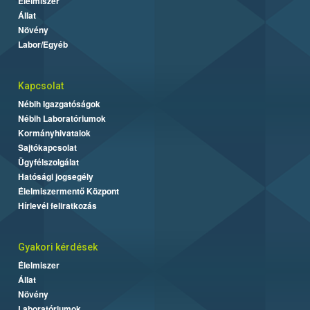
Élelmiszer
Állat
Növény
Labor/Egyéb
Kapcsolat
Nébih Igazgatóságok
Nébih Laboratóriumok
Kormányhivatalok
Sajtókapcsolat
Ügyfélszolgálat
Hatósági jogsegély
Élelmiszermentő Központ
Hírlevél feliratkozás
Gyakori kérdések
Élelmiszer
Állat
Növény
Laboratóriumok