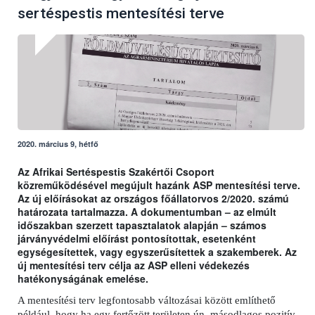
sertéspestis mentesítési terve
2020. március 9, hétfő
Az Afrikai Sertéspestis Szakértői Csoport
közreműködésével megújult hazánk ASP mentesítési terve.
Az új előírásokat az országos főállatorvos 2/2020. számú
határozata tartalmazza. A dokumentumban – az elmúlt
időszakban szerzett tapasztalatok alapján – számos
járványvédelmi előírást pontosítottak, esetenként
egységesítettek, vagy egyszerűsítettek a szakemberek. Az
új mentesítési terv célja az ASP elleni védekezés
hatékonyságának emelése.
A mentesítési terv legfontosabb változásai között említhető
például, hogy ha egy fertőzött területen ún. másodlagos pozitív