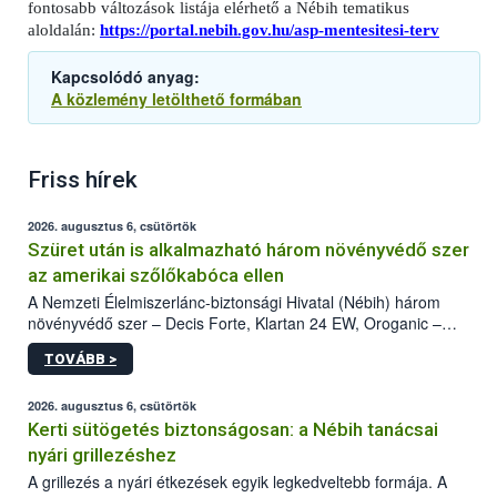
fontosabb változások listája elérhető a Nébih tematikus
aloldalán:
https://portal.nebih.gov.hu/asp-mentesitesi-terv
Kapcsolódó anyag:
A közlemény letölthető formában
Friss hírek
2026. augusztus 6, csütörtök
Szüret után is alkalmazható három növényvédő szer
az amerikai szőlőkabóca ellen
A Nemzeti Élelmiszerlánc-biztonsági Hivatal (Nébih) három
növényvédő szer – Decis Forte, Klartan 24 EW, Oroganic –
engedélyokiratát módosította, így azok a szüretet követően,
TOVÁBB >
egészen a vesszőérettség (BBCH 91) stádiumáig
felhasználhatóak a szőlőben. A kiterjesztések célja, hogy a korai
érésű szőlőkben is legyen lehetőség a károsító elleni további
2026. augusztus 6, csütörtök
védekezésre. Az Oroganic készítmény kis kiszerelésben kiskerti
Kerti sütögetés biztonságosan: a Nébih tanácsai
felhasználók számára is elérhető és ökológiai termesztésben is
nyári grillezéshez
engedélyezett.
A grillezés a nyári étkezések egyik legkedveltebb formája. A