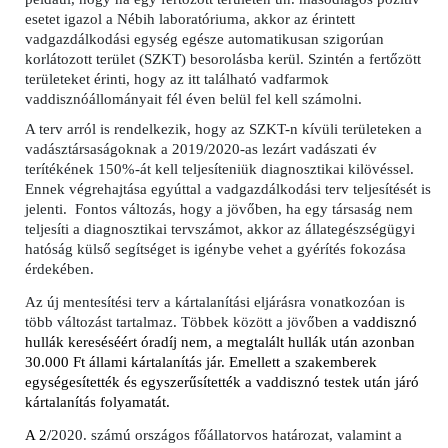
esetet igazol a Nébih laboratóriuma, akkor az érintett
vadgazdálkodási egység egésze automatikusan szigorúan
korlátozott terület (SZKT) besorolásba kerül. Szintén a fertőzött
területeket érinti, hogy az itt található vadfarmok
vaddisznóállományait fél éven belül fel kell számolni.
A terv arról is rendelkezik, hogy az SZKT-n kívüli területeken a
vadásztársaságoknak a 2019/2020-as lezárt vadászati év
terítékének 150%-át kell teljesíteniük diagnosztikai kilövéssel.
Ennek végrehajtása egyúttal a vadgazdálkodási terv teljesítését is
jelenti. Fontos változás, hogy a jövőben, ha egy társaság nem
teljesíti a diagnosztikai tervszámot, akkor az állategészségügyi
hatóság külső segítséget is igénybe vehet a gyérítés fokozása
érdekében.
Az új mentesítési terv a kártalanítási eljárásra vonatkozóan is
több változást tartalmaz. Többek között a jövőben
a vaddisznó
hullák kereséséért óradíj nem, a megtalált hullák után azonban
30.000 Ft állami kártalanítás jár. Emellett a szakemberek
egységesítették és egyszerűsítették a vaddisznó testek után járó
kártalanítás folyamatát.
A 2/
2020. számú országos főállatorvos határozat, valamint a