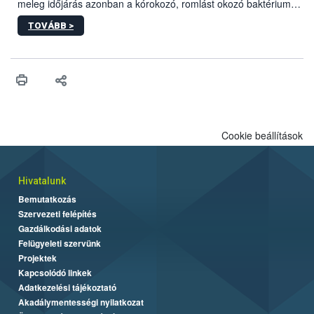
meleg időjárás azonban a kórokozó, romlást okozó baktériumok
gyorsabb szaporodásának is kedvez. A szabadtéri sütögetés
TOVÁBB >
ezért nem csupán a megfelelő sütési technikáról szól: legalább
ilyen fontos az alapanyagok biztonságos kezelése, az alapvető
higiéniai szabályok betartása, a megfelelő hőkezelés, valamint a
maradékok szakszerű tárolása. A Nemzeti Élelmiszerlánc-
biztonsági Hivatal (Nébih) Oktatási Programja összegyűjtötte a
biztonságos grillezés legfontosabb tudnivalóit.
Cookie beállítások
Hivatalunk
Bemutatkozás
Szervezeti felépítés
Gazdálkodási adatok
Felügyeleti szervünk
Projektek
Kapcsolódó linkek
Adatkezelési tájékoztató
Akadálymentességi nyilatkozat