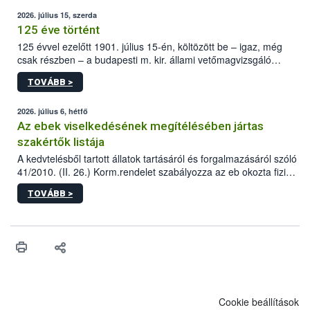
2026. július 15, szerda
125 éve történt
125 évvel ezelőtt 1901. július 15-én, költözött be – igaz, még
csak részben – a budapesti m. kir. állami vetőmagvizsgáló
állomás a Kis Rókus utca 15. szám alatti, Czigler Győző által
TOVÁBB >
tervezett új épületébe.
2026. július 6, hétfő
Az ebek viselkedésének megítélésében jártas
szakértők listája
A kedvtelésből tartott állatok tartásáról és forgalmazásáról szóló
41/2010. (II. 26.) Korm.rendelet szabályozza az eb okozta fizikai
sérülés, illetve ennek veszélye keletkezésekor felmerülő
TOVÁBB >
hatósági feladatokat, valamint a veszélyes eb tartását és annak
engedélyezését. Ezen eljárások során szükség esetén be kell
vonni az ebek viselkedésének megítélésében jártas szakértőt.
Cookie beállítások