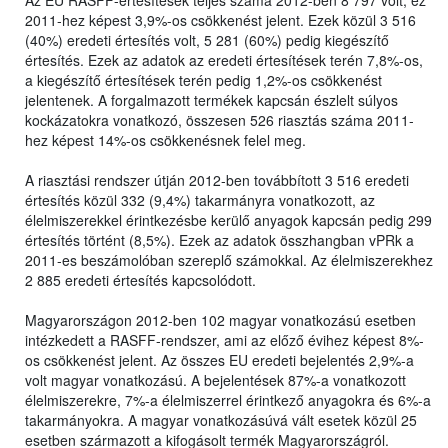
Az EU RASFF-értesítések teljes száma 2012-ben 8 797 volt, ez
2011-hez képest 3,9%-os csökkenést jelent. Ezek közül 3 516
(40%) eredeti értesítés volt, 5 281 (60%) pedig kiegészítő
értesítés. Ezek az adatok az eredeti értesítések terén 7,8%-os,
a kiegészítő értesítések terén pedig 1,2%-os csökkenést
jelentenek. A forgalmazott termékek kapcsán észlelt súlyos
kockázatokra vonatkozó, összesen 526 riasztás száma 2011-
hez képest 14%-os csökkenésnek felel meg.
A riasztási rendszer útján 2012-ben továbbított 3 516 eredeti
értesítés közül 332 (9,4%) takarmányra vonatkozott, az
élelmiszerekkel érintkezésbe kerülő anyagok kapcsán pedig 299
értesítés történt (8,5%). Ezek az adatok összhangban vPRk a
2011-es beszámolóban szereplő számokkal. Az élelmiszerekhez
2 885 eredeti értesítés kapcsolódott.
Magyarországon 2012-ben 102 magyar vonatkozású esetben
intézkedett a RASFF-rendszer, ami az előző évihez képest 8%-
os csökkenést jelent. Az összes EU eredeti bejelentés 2,9%-a
volt magyar vonatkozású. A bejelentések 87%-a vonatkozott
élelmiszerekre, 7%-a élelmiszerrel érintkező anyagokra és 6%-a
takarmányokra. A magyar vonatkozásúvá vált esetek közül 25
esetben származott a kifogásolt termék Magyarországról.