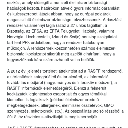
eszköz, amely elősegíti a nemzeti élelmiszer-biztonsági
hatóságok közötti, határokon átívelő gyors információáramlást,
és kulcsszerepet játszik abban, hogy az európai polgárok
magas szintű élelmiszer-biztonságot élvezhessenek. A riasztási
rendszer valamennyi tagja (azaz a 27 uniós tagállam, a
Bizottság, az EFSA, az EFTA Felügyeleti Hatóság, valamint
Norvégia, Liechtenstein, Izland és Svájc) nonstop szolgálatot
tart fent PRk érdekében, hogy a rendszer hatékonyan
működjön. A rendszernek köszönhetően számos élelmiszer-
biztonsági kockázatot sikerült még azelőtt elhárítani, hogy a
fogyasztóknak kára származhatott volna belőlük.
A 2012 évi jelentés történeti áttekintést ad a RASFF rendszerről,
az értesítések kategóriáiról és tartalmáról, az információ
továbbítás módjáról (hagyományos és interaktív módszer), a
RASFF információk elérhetőségéről. Elemzi a felmerült
kockázatok legfontosabb csoportjait és egyes témákkal
kiemelten is foglalkozik (például élelmiszer eredetű
megbetegedések, allergének, élelmiszer összetevők, GMO
szennyezés, mikotoxinok, stb.). Az összeállítás utolsó részéből a
2012. év részletes statisztikáját is megismerhetjük.