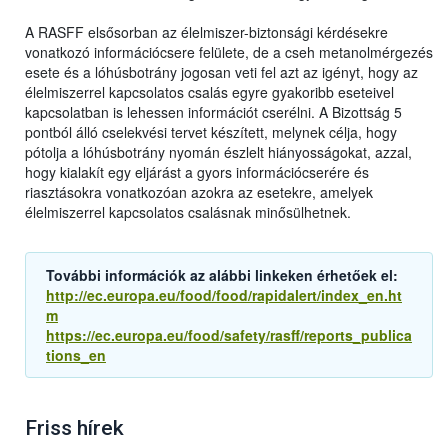
A RASFF elsősorban az élelmiszer-biztonsági kérdésekre
vonatkozó információcsere felülete, de a cseh metanolmérgezés
esete és a lóhúsbotrány jogosan veti fel azt az igényt, hogy az
élelmiszerrel kapcsolatos csalás egyre gyakoribb eseteivel
kapcsolatban is lehessen információt cserélni. A Bizottság 5
pontból álló cselekvési tervet készített, melynek célja, hogy
pótolja a lóhúsbotrány nyomán észlelt hiányosságokat, azzal,
hogy kialakít egy eljárást a gyors információcserére és
riasztásokra vonatkozóan azokra az esetekre, amelyek
élelmiszerrel kapcsolatos csalásnak minősülhetnek.
További információk az alábbi linkeken érhetőek el:
http://ec.europa.eu/food/food/rapidalert/index_en.ht
m
https://ec.europa.eu/food/safety/rasff/reports_publica
tions_en
Friss hírek