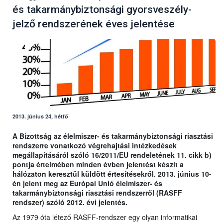
és takarmánybiztonsági gyorsveszély-
jelző rendszerének éves jelentése
2013. június 24, hétfő
A Bizottság az élelmiszer- és takarmánybiztonsági riasztási
rendszerre vonatkozó végrehajtási intézkedések
megállapításáról szóló 16/2011/EU rendeletének 11. cikk b)
pontja értelmében minden évben jelentést készít a
hálózaton keresztül küldött értesítésekről. 2013. június 10-
én jelent meg az Európai Unió élelmiszer- és
takarmánybiztonsági riasztási rendszerről (RASFF
rendszer) szóló 2012. évi jelentés.
Az 1979 óta létező RASFF-rendszer egy olyan informatikai