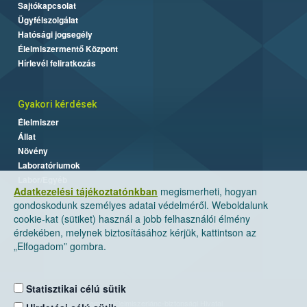
Sajtókapcsolat
Ügyfélszolgálat
Hatósági jogsegély
Élelmiszermentő Központ
Hírlevél feliratkozás
Gyakori kérdések
Élelmiszer
Állat
Növény
Laboratóriumok
Labor/Egyéb
Adatkezelési tájékoztatónkban
megismerheti, hogyan
gondoskodunk személyes adatai védelméről. Weboldalunk
cookie-kat (sütiket) használ a jobb felhasználói élmény
érdekében, melynek biztosításához kérjük, kattintson az
„Elfogadom” gombra.
Statisztikai célú sütik
Nemzeti Élelmiszerlánc-biztonsági Hivatal