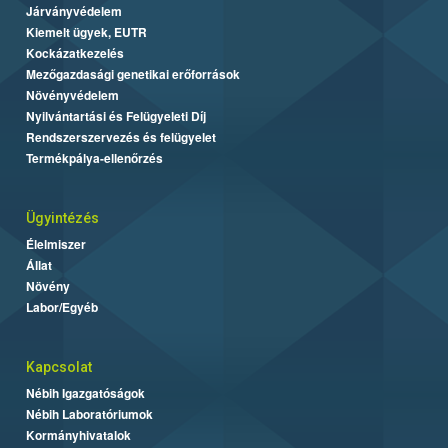
Járványvédelem
Kiemelt ügyek, EUTR
Kockázatkezelés
Mezőgazdasági genetikai erőforrások
Növényvédelem
Nyilvántartási és Felügyeleti Díj
Rendszerszervezés és felügyelet
Termékpálya-ellenőrzés
Ügyintézés
Élelmiszer
Állat
Növény
Labor/Egyéb
Kapcsolat
Nébih Igazgatóságok
Nébih Laboratóriumok
Kormányhivatalok