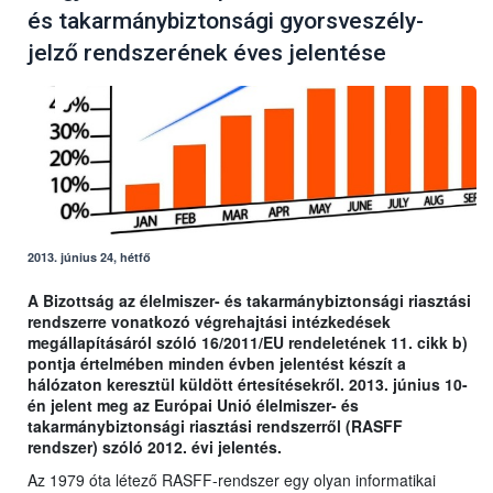
és takarmánybiztonsági gyorsveszély-
jelző rendszerének éves jelentése
2013. június 24, hétfő
A Bizottság az élelmiszer- és takarmánybiztonsági riasztási
rendszerre vonatkozó végrehajtási intézkedések
megállapításáról szóló 16/2011/EU rendeletének 11. cikk b)
pontja értelmében minden évben jelentést készít a
hálózaton keresztül küldött értesítésekről. 2013. június 10-
én jelent meg az Európai Unió élelmiszer- és
takarmánybiztonsági riasztási rendszerről (RASFF
rendszer) szóló 2012. évi jelentés.
Az 1979 óta létező RASFF-rendszer egy olyan informatikai