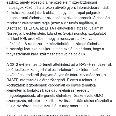
eszköz, amely elősegíti a nemzeti élelmiszer-biztonsági
hatóságok közötti, határokon átívelő gyors információáramlást,
és kulcsszerepet játszik abban, hogy az európai polgárok
magas szintű élelmiszer-biztonságot élvezhessenek. A riasztási
rendszer valamennyi tagja (azaz a 27 uniós tagállam, a
Bizottság, az EFSA, az EFTA Felügyeleti Hatóság, valamint
Norvégia, Liechtenstein, Izland és Svájc) nonstop szolgálatot
tart fent PRk érdekében, hogy a rendszer hatékonyan
működjön. A rendszernek köszönhetően számos élelmiszer-
biztonsági kockázatot sikerült még azelőtt elhárítani, hogy a
fogyasztóknak kára származhatott volna belőlük.
A 2012 évi jelentés történeti áttekintést ad a RASFF rendszerről,
az értesítések kategóriáiról és tartalmáról, az információ
továbbítás módjáról (hagyományos és interaktív módszer), a
RASFF információk elérhetőségéről. Elemzi a felmerült
kockázatok legfontosabb csoportjait és egyes témákkal
kiemelten is foglalkozik (például élelmiszer eredetű
megbetegedések, allergének, élelmiszer összetevők, GMO
szennyezés, mikotoxinok, stb.). Az összeállítás utolsó részéből a
2012. év részletes statisztikáját is megismerhetjük.