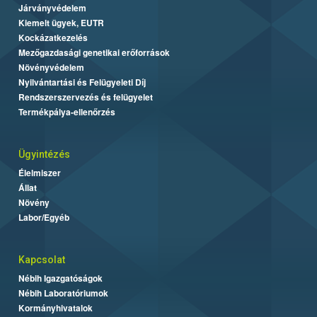
Járványvédelem
Kiemelt ügyek, EUTR
Kockázatkezelés
Mezőgazdasági genetikai erőforrások
Növényvédelem
Nyilvántartási és Felügyeleti Díj
Rendszerszervezés és felügyelet
Termékpálya-ellenőrzés
Ügyintézés
Élelmiszer
Állat
Növény
Labor/Egyéb
Kapcsolat
Nébih Igazgatóságok
Nébih Laboratóriumok
Kormányhivatalok