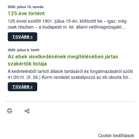
2026. július 15, szerda
125 éve történt
125 évvel ezelőtt 1901. július 15-én, költözött be – igaz, még
csak részben – a budapesti m. kir. állami vetőmagvizsgáló
állomás a Kis Rókus utca 15. szám alatti, Czigler Győző által
TOVÁBB >
tervezett új épületébe.
2026. július 6, hétfő
Az ebek viselkedésének megítélésében jártas
szakértők listája
A kedvtelésből tartott állatok tartásáról és forgalmazásáról szóló
41/2010. (II. 26.) Korm.rendelet szabályozza az eb okozta fizikai
sérülés, illetve ennek veszélye keletkezésekor felmerülő
TOVÁBB >
hatósági feladatokat, valamint a veszélyes eb tartását és annak
engedélyezését. Ezen eljárások során szükség esetén be kell
vonni az ebek viselkedésének megítélésében jártas szakértőt.
Cookie beállítások