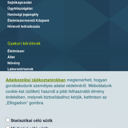
Sajtókapcsolat
Ügyfélszolgálat
Hatósági jogsegély
Élelmiszermentő Központ
Hírlevél feliratkozás
Gyakori kérdések
Élelmiszer
Állat
Növény
Laboratóriumok
Labor/Egyéb
Adatkezelési tájékoztatónkban
megismerheti, hogyan
gondoskodunk személyes adatai védelméről. Weboldalunk
cookie-kat (sütiket) használ a jobb felhasználói élmény
érdekében, melynek biztosításához kérjük, kattintson az
„Elfogadom” gombra.
Statisztikai célú sütik
Nemzeti Élelmiszerlánc-biztonsági Hivatal