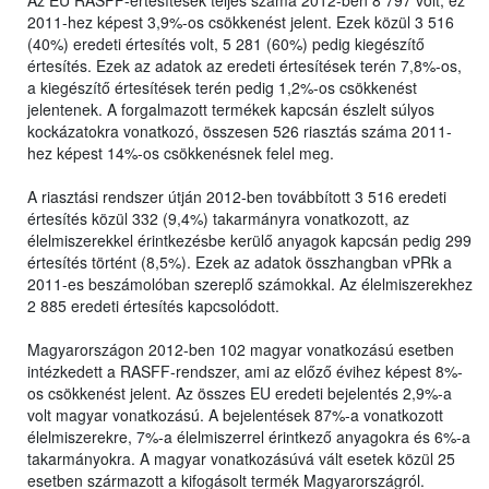
Az EU RASFF-értesítések teljes száma 2012-ben 8 797 volt, ez
2011-hez képest 3,9%-os csökkenést jelent. Ezek közül 3 516
(40%) eredeti értesítés volt, 5 281 (60%) pedig kiegészítő
értesítés. Ezek az adatok az eredeti értesítések terén 7,8%-os,
a kiegészítő értesítések terén pedig 1,2%-os csökkenést
jelentenek. A forgalmazott termékek kapcsán észlelt súlyos
kockázatokra vonatkozó, összesen 526 riasztás száma 2011-
hez képest 14%-os csökkenésnek felel meg.
A riasztási rendszer útján 2012-ben továbbított 3 516 eredeti
értesítés közül 332 (9,4%) takarmányra vonatkozott, az
élelmiszerekkel érintkezésbe kerülő anyagok kapcsán pedig 299
értesítés történt (8,5%). Ezek az adatok összhangban vPRk a
2011-es beszámolóban szereplő számokkal. Az élelmiszerekhez
2 885 eredeti értesítés kapcsolódott.
Magyarországon 2012-ben 102 magyar vonatkozású esetben
intézkedett a RASFF-rendszer, ami az előző évihez képest 8%-
os csökkenést jelent. Az összes EU eredeti bejelentés 2,9%-a
volt magyar vonatkozású. A bejelentések 87%-a vonatkozott
élelmiszerekre, 7%-a élelmiszerrel érintkező anyagokra és 6%-a
takarmányokra. A magyar vonatkozásúvá vált esetek közül 25
esetben származott a kifogásolt termék Magyarországról.