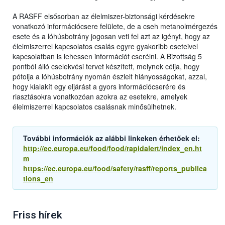
A RASFF elsősorban az élelmiszer-biztonsági kérdésekre
vonatkozó információcsere felülete, de a cseh metanolmérgezés
esete és a lóhúsbotrány jogosan veti fel azt az igényt, hogy az
élelmiszerrel kapcsolatos csalás egyre gyakoribb eseteivel
kapcsolatban is lehessen információt cserélni. A Bizottság 5
pontból álló cselekvési tervet készített, melynek célja, hogy
pótolja a lóhúsbotrány nyomán észlelt hiányosságokat, azzal,
hogy kialakít egy eljárást a gyors információcserére és
riasztásokra vonatkozóan azokra az esetekre, amelyek
élelmiszerrel kapcsolatos csalásnak minősülhetnek.
További információk az alábbi linkeken érhetőek el:
http://ec.europa.eu/food/food/rapidalert/index_en.ht
m
https://ec.europa.eu/food/safety/rasff/reports_publica
tions_en
Friss hírek