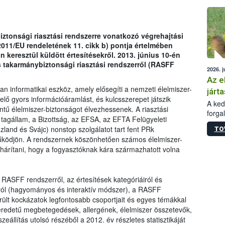
épüle
iztonsági riasztási rendszerre vonatkozó végrehajtási
2011/EU rendeletének 11. cikk b) pontja értelmében
 keresztül küldött értesítésekről. 2013. június 10-én
s takarmánybiztonsági riasztási rendszerről (RASFF
2026. j
Az e
 informatikai eszköz, amely elősegíti a nemzeti élelmiszer-
járta
elő gyors információáramlást, és kulcsszerepet játszik
A kedv
tű élelmiszer-biztonságot élvezhessenek. A riasztási
forga
 tagállam, a Bizottság, az EFSA, az EFTA Felügyeleti
Korm.
zland és Svájc) nonstop szolgálatot tart fent PRk
TO
sérül
ködjön. A rendszernek köszönhetően számos élelmiszer-
felme
elhárítani, hogy a fogyasztóknak kára származhatott volna
veszé
Ezen 
vonni
 a RASFF rendszerről, az értesítések kategóriáiról és
jártas
áról (hagyományos és interaktív módszer), a RASFF
rült kockázatok legfontosabb csoportjait és egyes témákkal
r eredetű megbetegedések, allergének, élelmiszer összetevők,
állítás utolsó részéből a 2012. év részletes statisztikáját