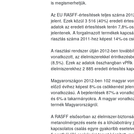
is megismerhetjük.
Az EU RASFF-értesítések teljes száma 2012
jelent. Ezek közül 3 516 (40%) eredeti értes
adatok az eredeti értesítések terén 7,8%-os
jelentenek. A forgalmazott termékek kapcsá
riasztás száma 2011-hez képest 14%-os cs
A riasztási rendszer útján 2012-ben továbbí
vonatkozott, az élelmiszerekkel érintkezésb
(8,5%). Ezek az adatok összhangban vPRk 
élelmiszerekhez 2 885 eredeti értesítés kap
Magyarországon 2012-ben 102 magyar vona
előző évihez képest 8%-os csökkenést jelen
vonatkozású. A bejelentések 87%-a vonatkoz
és 6%-a takarmányokra. A magyar vonatkozá
termék Magyarországról.
A RASFF elsősorban az élelmiszer-biztonság
metanolmérgezés esete és a lóhúsbotrány jog
kapcsolatos csalás egyre gyakoribb eseteive