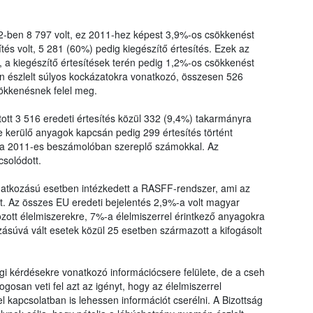
-ben 8 797 volt, ez 2011-hez képest 3,9%-os csökkenést
ítés volt, 5 281 (60%) pedig kiegészítő értesítés. Ezek az
, a kiegészítő értesítések terén pedig 1,2%-os csökkenést
n észlelt súlyos kockázatokra vonatkozó, összesen 526
ökkenésnek felel meg.
tott 3 516 eredeti értesítés közül 332 (9,4%) takarmányra
e kerülő anyagok kapcsán pedig 299 értesítés történt
a 2011-es beszámolóban szereplő számokkal. Az
csolódott.
tkozású esetben intézkedett a RASFF-rendszer, ami az
t. Az összes EU eredeti bejelentés 2,9%-a volt magyar
ott élelmiszerekre, 7%-a élelmiszerrel érintkező anyagokra
súvá vált esetek közül 25 esetben származott a kifogásolt
i kérdésekre vonatkozó információcsere felülete, de a cseh
osan veti fel azt az igényt, hogy az élelmiszerrel
l kapcsolatban is lehessen információt cserélni. A Bizottság