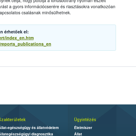
melynek célja, hogy pótolja a lóhúsbotrány nyomán észlelt
járást a gyors információcserére és riasztásokra vonatkozóan
kapcsolatos csalásnak minősülhetnek.
n érhetőek el:
ert/index_en.htm
f/reports_publications_en
Szakterületek
Ügyintézés
Állat-egészségügy és állatvédelem
Élelmiszer
Állategészségügyi diagnosztika
Állat