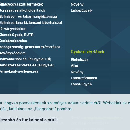
Állatgyógyászati termékek
Növény
Borászat és alkoholos italok
Labor/Egyéb
Élelmiszer- és takarmánybiztonság
Élelmiszerlánc-biztonsági laborhálózat
Járványvédelem
Kiemelt ügyek, EUTR
Kockázatkezelés
Mezőgazdasági genetikai erőforrások
Gyakori kérdések
Növényvédelem
Nyilvántartási és Felügyeleti Díj
Élelmiszer
Rendszerszervezés és felügyelet
Állat
Termékpálya-ellenőrzés
Növény
Laboratóriumok
Labor/Egyéb
, hogyan gondoskodunk személyes adatai védelméről. Weboldalunk cook
jük, kattintson az „Elfogadom” gombra.
Nemzeti Élelmiszerlánc-biztonsági Hivatal
E-mail:
ugyfelszolgalat@nebih.gov.hu
tosító és funkcionális sütik
Cím: 1024 Budapest, Keleti Károly utca. 24.
Zöld szám: 06-80/263-244
Levelezési cím: 1525 Budapest. Pf. 30.
Telefon: 06-1/ 336-9000