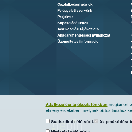
Gazdálkodási adatok
Felügyeleti szervünk
Projektek
Kapcsolódó linkek
Adatkezelési tájékoztató
Akadálymentességi nyilatkozat
Üzemeltetési információ
Adatkezelési tájékoztatónkban
megismerheti
élmény érdekében, melynek biztosításához kér
Statisztikai célú sütik
Alapműködést biz
Hirdetési célú sütik