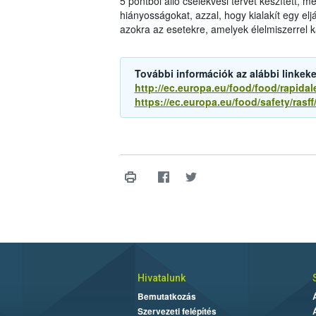
5 pontból álló cselekvési tervet készített, 
hiányosságokat, azzal, hogy kialakít egy el
azokra az esetekre, amelyek élelmiszerrel 
További információk az alábbi linkeke
http://ec.europa.eu/food/food/rapidal
https://ec.europa.eu/food/safety/rasf
Hivatalunk
Bemutatkozás
Szervezeti felépítés