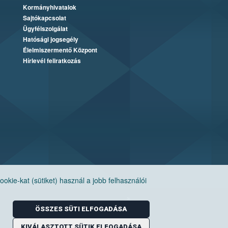
Kormányhivatalok
Sajtókapcsolat
Ügyfélszolgálat
Hatósági jogsegély
Élelmiszermentő Központ
Hírlevél feliratkozás
ie-kat (sütiket) használ a jobb felhasználói
ÖSSZES SÜTI ELFOGADÁSA
KIVÁLASZTOTT SÜTIK ELFOGADÁSA