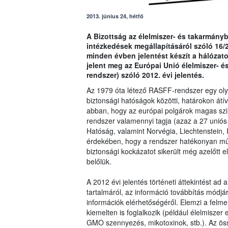
2013. június 24, hétfő
A Bizottság az élelmiszer- és takarmányb
intézkedések megállapításáról szóló 16/
minden évben jelentést készít a hálózaton
jelent meg az Európai Unió élelmiszer- é
rendszer) szóló 2012. évi jelentés.
Az 1979 óta létező RASFF-rendszer egy olyan
biztonsági hatóságok közötti, határokon átív
abban, hogy az európai polgárok magas szin
rendszer valamennyi tagja (azaz a 27 uniós
Hatóság, valamint Norvégia, Liechtenstein, I
érdekében, hogy a rendszer hatékonyan mű
biztonsági kockázatot sikerült még azelőtt 
belőlük.
A 2012 évi jelentés történeti áttekintést ad
tartalmáról, az információ továbbítás módj
információk elérhetőségéről. Elemzi a felme
kiemelten is foglalkozik (például élelmisze
GMO szennyezés, mikotoxinok, stb.). Az össze