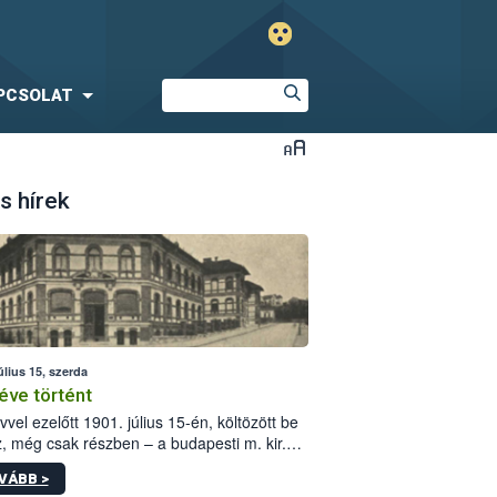
PCSOLAT
s hírek
úlius 15, szerda
éve történt
vvel ezelőtt 1901. július 15-én, költözött be
z, még csak részben – a budapesti m. kir.
i vetőmagvizsgáló állomás a Kis Rókus utca
VÁBB >
ám alatti, Czigler Győző által tervezett új