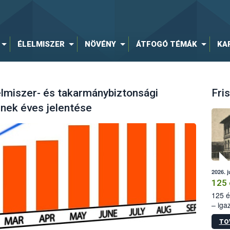
ÉLELMISZER
NÖVÉNY
ÁTFOGÓ TÉMÁK
KA
elmiszer- és takarmánybiztonsági
Fris
nek éves jelentése
2026. j
125 
125 é
– iga
állam
TO
15. sz