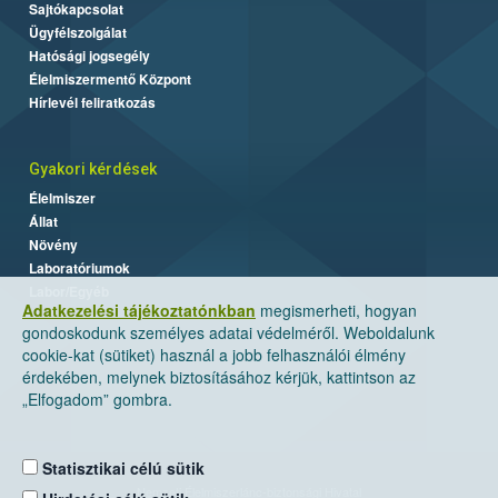
Sajtókapcsolat
Ügyfélszolgálat
Hatósági jogsegély
Élelmiszermentő Központ
Hírlevél feliratkozás
Gyakori kérdések
Élelmiszer
Állat
Növény
Laboratóriumok
Labor/Egyéb
Adatkezelési tájékoztatónkban
megismerheti, hogyan
gondoskodunk személyes adatai védelméről. Weboldalunk
cookie-kat (sütiket) használ a jobb felhasználói élmény
érdekében, melynek biztosításához kérjük, kattintson az
„Elfogadom” gombra.
Statisztikai célú sütik
Nemzeti Élelmiszerlánc-biztonsági Hivatal