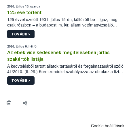
2026. július 15, szerda
125 éve történt
125 évvel ezelőtt 1901. július 15-én, költözött be – igaz, még
csak részben – a budapesti m. kir. állami vetőmagvizsgáló
állomás a Kis Rókus utca 15. szám alatti, Czigler Győző által
TOVÁBB >
tervezett új épületébe.
2026. július 6, hétfő
Az ebek viselkedésének megítélésében jártas
szakértők listája
A kedvtelésből tartott állatok tartásáról és forgalmazásáról szóló
41/2010. (II. 26.) Korm.rendelet szabályozza az eb okozta fizikai
sérülés, illetve ennek veszélye keletkezésekor felmerülő
TOVÁBB >
hatósági feladatokat, valamint a veszélyes eb tartását és annak
engedélyezését. Ezen eljárások során szükség esetén be kell
vonni az ebek viselkedésének megítélésében jártas szakértőt.
Cookie beállítások