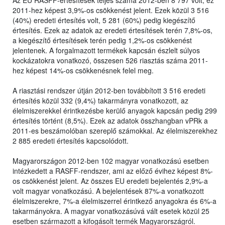
Az EU RASFF-értesítések teljes száma 2012-ben 8 797 volt, ez
2011-hez képest 3,9%-os csökkenést jelent. Ezek közül 3 516
(40%) eredeti értesítés volt, 5 281 (60%) pedig kiegészítő
értesítés. Ezek az adatok az eredeti értesítések terén 7,8%-os,
a kiegészítő értesítések terén pedig 1,2%-os csökkenést
jelentenek. A forgalmazott termékek kapcsán észlelt súlyos
kockázatokra vonatkozó, összesen 526 riasztás száma 2011-
hez képest 14%-os csökkenésnek felel meg.
A riasztási rendszer útján 2012-ben továbbított 3 516 eredeti
értesítés közül 332 (9,4%) takarmányra vonatkozott, az
élelmiszerekkel érintkezésbe kerülő anyagok kapcsán pedig 299
értesítés történt (8,5%). Ezek az adatok összhangban vPRk a
2011-es beszámolóban szereplő számokkal. Az élelmiszerekhez
2 885 eredeti értesítés kapcsolódott.
Magyarországon 2012-ben 102 magyar vonatkozású esetben
intézkedett a RASFF-rendszer, ami az előző évihez képest 8%-
os csökkenést jelent. Az összes EU eredeti bejelentés 2,9%-a
volt magyar vonatkozású. A bejelentések 87%-a vonatkozott
élelmiszerekre, 7%-a élelmiszerrel érintkező anyagokra és 6%-a
takarmányokra. A magyar vonatkozásúvá vált esetek közül 25
esetben származott a kifogásolt termék Magyarországról.