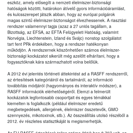
eszköz, amely elősegíti a nemzeti élelmiszer-biztonsági
hatóságok közötti, határokon átívelő gyors információáramlást,
és kulcsszerepet játszik abban, hogy az európai polgárok
magas szintű élelmiszer-biztonságot élvezhessenek. A riasztási
rendszer valamennyi tagja (azaz a 27 uniós tagállam, a
Bizottság, az EFSA, az EFTA Felügyeleti Hatóság, valamint
Norvégia, Liechtenstein, Izland és Svájc) nonstop szolgálatot
tart fent PRk érdekében, hogy a rendszer hatékonyan
működjön. A rendszernek köszönhetően számos élelmiszer-
biztonsági kockázatot sikerült még azelőtt elhárítani, hogy a
fogyasztóknak kára származhatott volna belőlük.
A 2012 évi jelentés történeti áttekintést ad a RASFF rendszerről,
az értesítések kategóriáiról és tartalmáról, az információ
továbbítás módjáról (hagyományos és interaktív módszer), a
RASFF információk elérhetőségéről. Elemzi a felmerült
kockázatok legfontosabb csoportjait és egyes témákkal
kiemelten is foglalkozik (például élelmiszer eredetű
megbetegedések, allergének, élelmiszer összetevők, GMO
szennyezés, mikotoxinok, stb.). Az összeállítás utolsó részéből a
2012. év részletes statisztikáját is megismerhetjük.