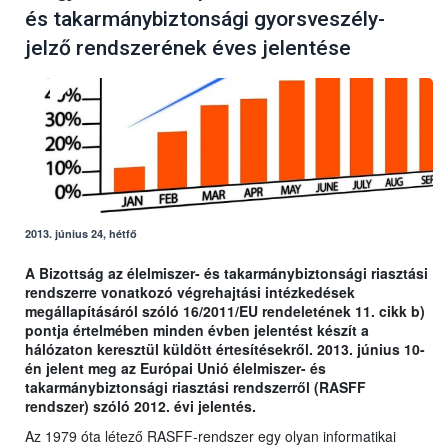
és takarmánybiztonsági gyorsveszély-
jelző rendszerének éves jelentése
2013. június 24, hétfő
A Bizottság az élelmiszer- és takarmánybiztonsági riasztási
rendszerre vonatkozó végrehajtási intézkedések
megállapításáról szóló 16/2011/EU rendeletének 11. cikk b)
pontja értelmében minden évben jelentést készít a
hálózaton keresztül küldött értesítésekről. 2013. június 10-
én jelent meg az Európai Unió élelmiszer- és
takarmánybiztonsági riasztási rendszerről (RASFF
rendszer) szóló 2012. évi jelentés.
Az 1979 óta létező RASFF-rendszer egy olyan informatikai