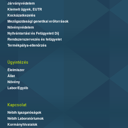
Járványvédelem
Kiemelt ügyek, EUTR
Kockázatkezelés
Mezőgazdasági genetikai erőforrások
Növényvédelem
Nyilvántartási és Felügyeleti Díj
Rendszerszervezés és felügyelet
Termékpálya-ellenőrzés
Ügyintézés
Élelmiszer
Állat
Növény
Labor/Egyéb
Kapcsolat
Nébih Igazgatóságok
Nébih Laboratóriumok
Kormányhivatalok