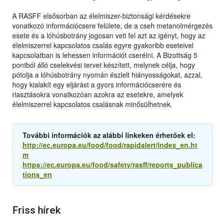
A RASFF elsősorban az élelmiszer-biztonsági kérdésekre
vonatkozó információcsere felülete, de a cseh metanolmérgezés
esete és a lóhúsbotrány jogosan veti fel azt az igényt, hogy az
élelmiszerrel kapcsolatos csalás egyre gyakoribb eseteivel
kapcsolatban is lehessen információt cserélni. A Bizottság 5
pontból álló cselekvési tervet készített, melynek célja, hogy
pótolja a lóhúsbotrány nyomán észlelt hiányosságokat, azzal,
hogy kialakít egy eljárást a gyors információcserére és
riasztásokra vonatkozóan azokra az esetekre, amelyek
élelmiszerrel kapcsolatos csalásnak minősülhetnek.
További információk az alábbi linkeken érhetőek el:
http://ec.europa.eu/food/food/rapidalert/index_en.ht
m
https://ec.europa.eu/food/safety/rasff/reports_publica
tions_en
Friss hírek