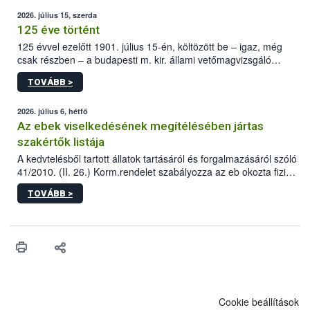
2026. július 15, szerda
125 éve történt
125 évvel ezelőtt 1901. július 15-én, költözött be – igaz, még
csak részben – a budapesti m. kir. állami vetőmagvizsgáló
állomás a Kis Rókus utca 15. szám alatti, Czigler Győző által
TOVÁBB >
tervezett új épületébe.
2026. július 6, hétfő
Az ebek viselkedésének megítélésében jártas
szakértők listája
A kedvtelésből tartott állatok tartásáról és forgalmazásáról szóló
41/2010. (II. 26.) Korm.rendelet szabályozza az eb okozta fizikai
sérülés, illetve ennek veszélye keletkezésekor felmerülő
TOVÁBB >
hatósági feladatokat, valamint a veszélyes eb tartását és annak
engedélyezését. Ezen eljárások során szükség esetén be kell
vonni az ebek viselkedésének megítélésében jártas szakértőt.
Cookie beállítások