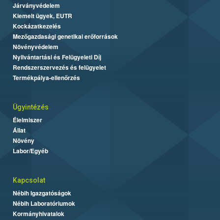
Járványvédelem
Kiemelt ügyek, EUTR
Kockázatkezelés
Mezőgazdasági genetikai erőforrások
Növényvédelem
Nyilvántartási és Felügyeleti Díj
Rendszerszervezés és felügyelet
Termékpálya-ellenőrzés
Ügyintézés
Élelmiszer
Állat
Növény
Labor/Egyéb
Kapcsolat
Nébih Igazgatóságok
Nébih Laboratóriumok
Kormányhivatalok