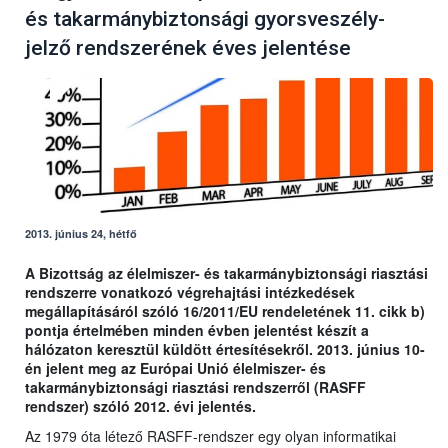
és takarmánybiztonsági gyorsveszély-
jelző rendszerének éves jelentése
2013. június 24, hétfő
A Bizottság az élelmiszer- és takarmánybiztonsági riasztási
rendszerre vonatkozó végrehajtási intézkedések
megállapításáról szóló 16/2011/EU rendeletének 11. cikk b)
pontja értelmében minden évben jelentést készít a
hálózaton keresztül küldött értesítésekről. 2013. június 10-
én jelent meg az Európai Unió élelmiszer- és
takarmánybiztonsági riasztási rendszerről (RASFF
rendszer) szóló 2012. évi jelentés.
Az 1979 óta létező RASFF-rendszer egy olyan informatikai