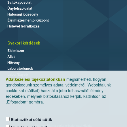
Sajtókapcsolat
Ügyfélszolgálat
Hatósági jogsegély
Élelmiszermentő Központ
Hírlevél feliratkozás
Gyakori kérdések
Élelmiszer
Állat
Növény
Laboratóriumok
Labor/Egyéb
Adatkezelési tájékoztatónkban
megismerheti, hogyan
gondoskodunk személyes adatai védelméről. Weboldalunk
cookie-kat (sütiket) használ a jobb felhasználói élmény
érdekében, melynek biztosításához kérjük, kattintson az
„Elfogadom” gombra.
Statisztikai célú sütik
Nemzeti Élelmiszerlánc-biztonsági Hivatal