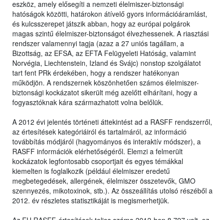
eszköz, amely elősegíti a nemzeti élelmiszer-biztonsági
hatóságok közötti, határokon átívelő gyors információáramlást,
és kulcsszerepet játszik abban, hogy az európai polgárok
magas szintű élelmiszer-biztonságot élvezhessenek. A riasztási
rendszer valamennyi tagja (azaz a 27 uniós tagállam, a
Bizottság, az EFSA, az EFTA Felügyeleti Hatóság, valamint
Norvégia, Liechtenstein, Izland és Svájc) nonstop szolgálatot
tart fent PRk érdekében, hogy a rendszer hatékonyan
működjön. A rendszernek köszönhetően számos élelmiszer-
biztonsági kockázatot sikerült még azelőtt elhárítani, hogy a
fogyasztóknak kára származhatott volna belőlük.
A 2012 évi jelentés történeti áttekintést ad a RASFF rendszerről,
az értesítések kategóriáiról és tartalmáról, az információ
továbbítás módjáról (hagyományos és interaktív módszer), a
RASFF információk elérhetőségéről. Elemzi a felmerült
kockázatok legfontosabb csoportjait és egyes témákkal
kiemelten is foglalkozik (például élelmiszer eredetű
megbetegedések, allergének, élelmiszer összetevők, GMO
szennyezés, mikotoxinok, stb.). Az összeállítás utolsó részéből a
2012. év részletes statisztikáját is megismerhetjük.