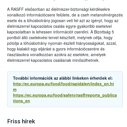
A RASFF elsősorban az élelmiszer-biztonsági kérdésekre
vonatkozó információcsere felülete, de a cseh metanolmérgezés
esete és a lóhúsbotrány jogosan veti fel azt az igényt, hogy az
élelmiszerrel kapcsolatos csalás egyre gyakoribb eseteivel
kapcsolatban is lehessen információt cserélni. A Bizottság 5
pontból álló cselekvési tervet készített, melynek célja, hogy
pótolja a lóhúsbotrány nyomán észlelt hiányosságokat, azzal,
hogy kialakít egy eljárást a gyors információcserére és
riasztásokra vonatkozóan azokra az esetekre, amelyek
élelmiszerrel kapcsolatos csalásnak minősülhetnek.
További információk az alábbi linkeken érhetőek el:
http://ec.europa.eu/food/food/rapidalert/index_en.ht
m
https://ec.europa.eu/food/safety/rasff/reports_publica
tions_en
Friss hírek