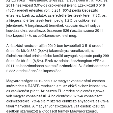
Az EU RASFF-értesítések teljes száma 2012-ben 8 797 volt, ez
2011-hez képest 3,9%-os csökkenést jelent. Ezek közül 3 516
(40%) eredeti értesítés volt, 5 281 (60%) pedig kiegészítő
értesítés. Ezek az adatok az eredeti értesítések terén 7,8%-os,
a kiegészítő értesítések terén pedig 1,2%-os csökkenést
jelentenek. A forgalmazott termékek kapcsán észlelt súlyos
kockázatokra vonatkozó, összesen 526 riasztás száma 2011-
hez képest 14%-os csökkenésnek felel meg.
A riasztási rendszer útján 2012-ben továbbított 3 516 eredeti
értesítés közül 332 (9,4%) takarmányra vonatkozott, az
élelmiszerekkel érintkezésbe kerülő anyagok kapcsán pedig 299
értesítés történt (8,5%). Ezek az adatok összhangban vPRk a
2011-es beszámolóban szereplő számokkal. Az élelmiszerekhez
2 885 eredeti értesítés kapcsolódott.
Magyarországon 2012-ben 102 magyar vonatkozású esetben
intézkedett a RASFF-rendszer, ami az előző évihez képest 8%-
os csökkenést jelent. Az összes EU eredeti bejelentés 2,9%-a
volt magyar vonatkozású. A bejelentések 87%-a vonatkozott
élelmiszerekre, 7%-a élelmiszerrel érintkező anyagokra és 6%-a
takarmányokra. A magyar vonatkozásúvá vált esetek közül 25
esetben származott a kifogásolt termék Magyarországról.