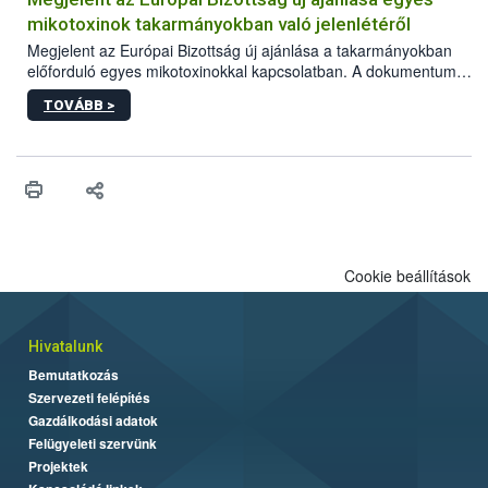
mikotoxinok takarmányokban való jelenlétéről
Megjelent az Európai Bizottság új ajánlása a takarmányokban
előforduló egyes mikotoxinokkal kapcsolatban. A dokumentum
2027-től új irányértékek alkalmazását írja elő, és a jelenleg
TOVÁBB >
hatályos uniós ajánlások helyébe lép.
Cookie beállítások
Hivatalunk
Bemutatkozás
Szervezeti felépítés
Gazdálkodási adatok
Felügyeleti szervünk
Projektek