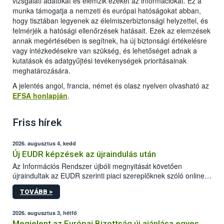
vizsgálati adatokat és elemzik ezeket az információkat. Ez a
munka támogatja a nemzeti és európai hatóságokat abban,
hogy tisztában legyenek az élelmiszerbiztonsági helyzettel, és
felmérjék a hatósági ellenőrzések hatásait. Ezek az elemzések
annak megértésében is segítnek, ha új biztonsági értékelésre
vagy intézkedésekre van szükség, és lehetőséget adnak a
kutatások és adatgyűjtési tevékenységek prioritásainak
meghatározására.
A jelentés angol, francia, német és olasz nyelven olvasható az
EFSA honlapján
.
Friss hírek
2026. augusztus 4, kedd
Új EUDR képzések az újraindulás után
Az Információs Rendszer újbóli megnyitását követően
újraindultak az EUDR szerinti piaci szereplőknek szóló online
képzések.
TOVÁBB >
2026. augusztus 3, hétfő
Megjelent az Európai Bizottság új ajánlása egyes