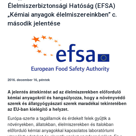
Élelmiszerbiztonsági Hatóság (EFSA)
„Kémiai anyagok élelmiszereinkben” c.
második jelentése
2016. december 16, péntek
A jelentés áttekintést ad az élelmiszerekben előforduló
kémiai anyagokról és hangsúlyozza, hogy a növényvédő
szerek és állatgyógyászati szerek maradékai tekintetében
az EU-ban kielégítő a helyzet.
Európa-szerte a tagállamok és érdekelt felek gyűjtik a
növényekben, állatokban, élelmiszerekben és italokban
előforduló kémiai anyagokkal kapcsolatos laboratóriumi