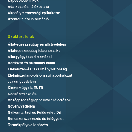
Kapcsolódó linkek
Adatkezelési tájékoztató
Akadálymentességi nyilatkozat
Üzemeltetési információ
Szakterületek
Állat-egészségügy és állatvédelem
Állategészségügyi diagnosztika
Állatgyógyászati termékek
Borászat és alkoholos italok
Élelmiszer- és takarmánybiztonság
Élelmiszerlánc-biztonsági laborhálózat
Járványvédelem
Kiemelt ügyek, EUTR
Kockázatkezelés
Mezőgazdasági genetikai erőforrások
Növényvédelem
Nyilvántartási és Felügyeleti Díj
Rendszerszervezés és felügyelet
Termékpálya-ellenőrzés