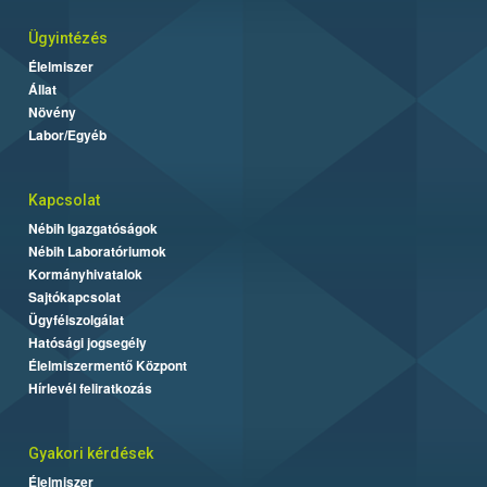
Ügyintézés
Élelmiszer
Állat
Növény
Labor/Egyéb
Kapcsolat
Nébih Igazgatóságok
Nébih Laboratóriumok
Kormányhivatalok
Sajtókapcsolat
Ügyfélszolgálat
Hatósági jogsegély
Élelmiszermentő Központ
Hírlevél feliratkozás
Gyakori kérdések
Élelmiszer