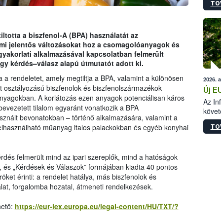
TO
szapo
sütög
techni
alapa
iltotta a biszfenol-A (BPA) használatát az
higié
ami jelentős változásokat hoz a csomagolóanyagok és
hőkez
 gyakorlati alkalmazásával kapcsolatban felmerült
tárol
gy kérdés–válasz alapú útmutatót adott ki.
Hivat
 a rendeletet, amely megtiltja a BPA, valamint a különösen
2026. 
a biz
t osztályozású biszfenolok és biszfenolszármazékok
Új E
anyagokban. A korlátozás ezen anyagok potenciálisan káros
Az In
 bevezetett tilalom egyaránt vonatkozik a BPA
követ
nált bevonatokban – történő alkalmazására, valamint a
szere
felhasználható műanyag italos palackokban és egyéb konyhai
TO
dés felmerült mind az ipari szereplők, mind a hatóságok
t, és „Kérdések és Válaszok” formájában kiadta 40 pontos
öket érinti: a rendelet hatálya, más biszfenolok és
lat, forgalomba hozatal, átmeneti rendelkezések.
hető:
https://eur-lex.europa.eu/legal-content/HU/TXT/?