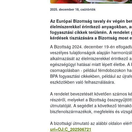
2025. december 18, csütörtök
Az Európai Bizottság tavaly év végén bet
élelmiszerekkel érintkező anyagokban, 
fogyasztási cikkek területén. A rendelet
kérdések tisztázására a Bizottság most e
A Bizottság 2024. december 19-én elfogadta
veszélyes tulajdonságok alapján harmonizál
alkalmazását az élelmiszerekkel érintkező 
egészségügyi hatásai miatt lépett életbe. A
csomagolásban - például fémdobozokon hasz
BPA fogyasztási cikkekben, például az újra
eszközökben való felhasználására.
A rendelet bevezetését követően számos kér
részéről, melyeket a Bizottság összegyűjtöt
útmutatóját. A segédlet a következő témakör
biszfenolszármazékok, megfelelés és vizsgá
A bizottsági útmutató az alábbi oldalon elér
uri=OJ:C_202506721