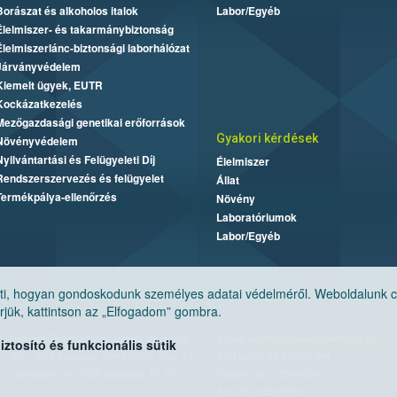
Borászat és alkoholos italok
Labor/Egyéb
Élelmiszer- és takarmánybiztonság
Élelmiszerlánc-biztonsági laborhálózat
Járványvédelem
Kiemelt ügyek, EUTR
Kockázatkezelés
Mezőgazdasági genetikai erőforrások
Gyakori kérdések
Növényvédelem
Nyilvántartási és Felügyeleti Díj
Élelmiszer
Rendszerszervezés és felügyelet
Állat
Termékpálya-ellenőrzés
Növény
Laboratóriumok
Labor/Egyéb
, hogyan gondoskodunk személyes adatai védelméről. Weboldalunk cook
jük, kattintson az „Elfogadom” gombra.
Nemzeti Élelmiszerlánc-biztonsági Hivatal
E-mail:
ugyfelszolgalat@nebih.gov.hu
tosító és funkcionális sütik
Cím: 1024 Budapest, Keleti Károly utca. 24.
Zöld szám: 06-80/263-244
Levelezési cím: 1525 Budapest. Pf. 30.
Telefon: 06-1/ 336-9000
Fax: 06-1/336-9479