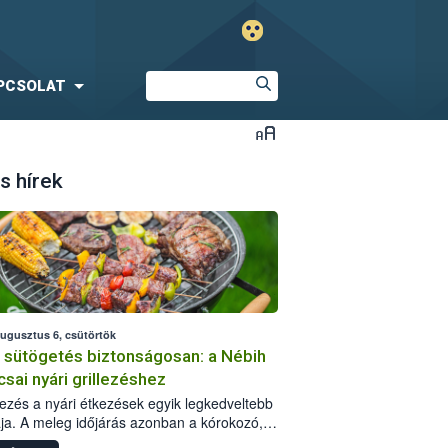
PCSOLAT
s hírek
augusztus 6, csütörtök
i sütögetés biztonságosan: a Nébih
csai nyári grillezéshez
llezés a nyári étkezések egyik legkedveltebb
ja. A meleg időjárás azonban a kórokozó,
st okozó baktériumok gyorsabb