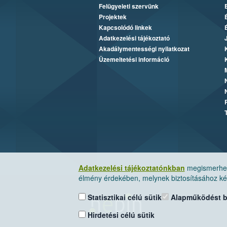
Felügyeleti szervünk
Projektek
Kapcsolódó linkek
Adatkezelési tájékoztató
Akadálymentességi nyilatkozat
Üzemeltetési információ
Adatkezelési tájékoztatónkban
megismerheti
élmény érdekében, melynek biztosításához kér
Statisztikai célú sütik
Alapműködést biz
Hirdetési célú sütik