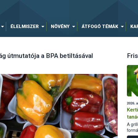
ÉLELMISZER
NÖVÉNY
ÁTFOGÓ TÉMÁK
KA
ág útmutatója a BPA betiltásával
Fris
2026. 
Kert
taná
A gri
formá
romlá