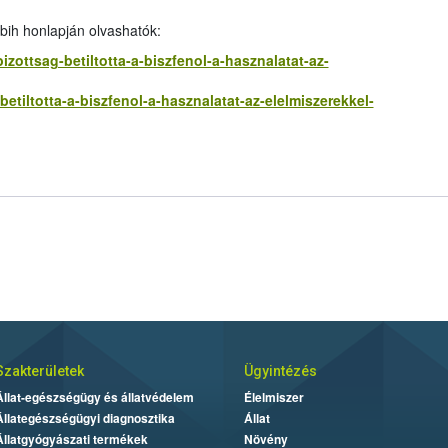
bih honlapján olvashatók:
bizottsag-betiltotta-a-biszfenol-a-hasznalatat-az-
-betiltotta-a-biszfenol-a-hasznalatat-az-elelmiszerekkel-
Szakterületek
Ügyintézés
Állat-egészségügy és állatvédelem
Élelmiszer
Állategészségügyi diagnosztika
Állat
Állatgyógyászati termékek
Növény