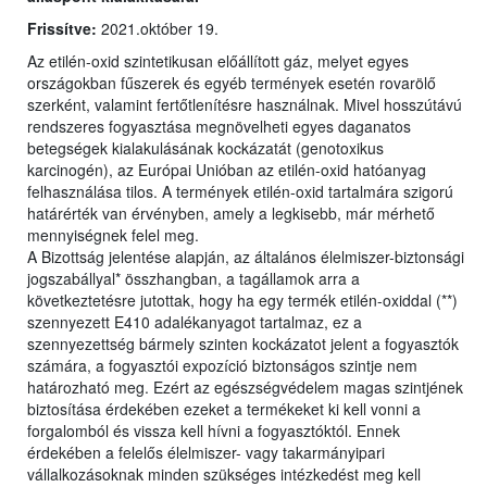
Frissítve:
2021.október 19.
Az etilén-oxid szintetikusan előállított gáz, melyet egyes
országokban fűszerek és egyéb termények esetén rovarölő
szerként, valamint fertőtlenítésre használnak. Mivel hosszútávú
rendszeres fogyasztása megnövelheti egyes daganatos
betegségek kialakulásának kockázatát (genotoxikus
karcinogén), az Európai Unióban az etilén-oxid hatóanyag
felhasználása tilos. A termények etilén-oxid tartalmára szigorú
határérték van érvényben, amely a legkisebb, már mérhető
mennyiségnek felel meg.
A Bizottság jelentése alapján, az általános élelmiszer-biztonsági
jogszabállyal* összhangban, a tagállamok arra a
következtetésre jutottak, hogy ha egy termék etilén-oxiddal (**)
szennyezett E410 adalékanyagot tartalmaz, ez a
szennyezettség bármely szinten kockázatot jelent a fogyasztók
számára, a fogyasztói expozíció biztonságos szintje nem
határozható meg. Ezért az egészségvédelem magas szintjének
biztosítása érdekében ezeket a termékeket ki kell vonni a
forgalomból és vissza kell hívni a fogyasztóktól. Ennek
érdekében a felelős élelmiszer- vagy takarmányipari
vállalkozásoknak minden szükséges intézkedést meg kell