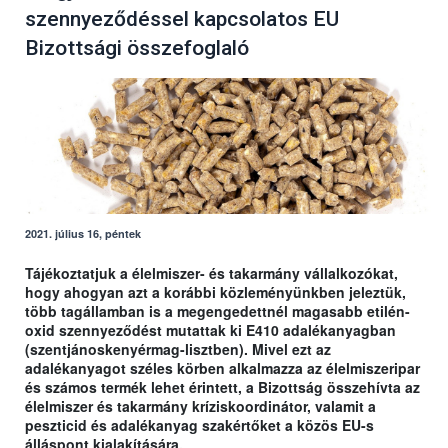
szennyeződéssel kapcsolatos EU
Bizottsági összefoglaló
2021. július 16, péntek
Tájékoztatjuk a élelmiszer- és takarmány vállalkozókat,
hogy ahogyan azt a korábbi közleményünkben jeleztük,
több tagállamban is a megengedettnél magasabb etilén-
oxid szennyeződést mutattak ki E410 adalékanyagban
(szentjánoskenyérmag-lisztben). Mivel ezt az
adalékanyagot széles körben alkalmazza az élelmiszeripar
és számos termék lehet érintett, a Bizottság összehívta az
élelmiszer és takarmány kríziskoordinátor, valamit a
peszticid és adalékanyag szakértőket a közös EU-s
álláspont kialakítására.