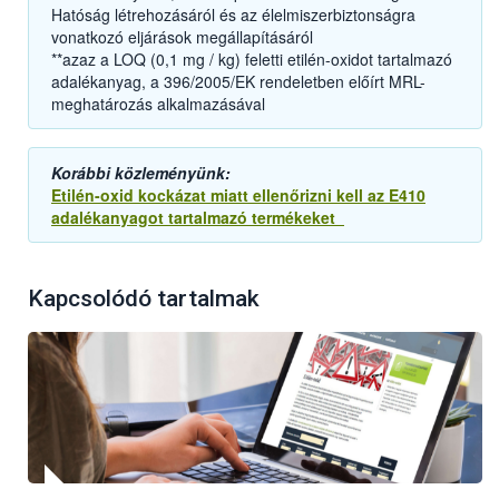
Hatóság létrehozásáról és az élelmiszerbiztonságra
vonatkozó eljárások megállapításáról
**azaz a LOQ (0,1 mg / kg) feletti etilén-oxidot tartalmazó
adalékanyag, a 396/2005/EK rendeletben előírt MRL-
meghatározás alkalmazásával
Korábbi közleményünk:
Etilén-oxid kockázat miatt ellenőrizni kell az E410
adalékanyagot tartalmazó termékeket
Kapcsolódó tartalmak