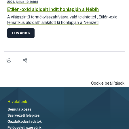
2021. július 19, hétfő
Etilén-oxid aloldalt indít honlapján a Nébih
A világszintű termékvisszahívásra való tekintettel „Etilén-oxid
tematikus aloldalt” alakított ki honlapján a Nemzeti
Élelmiszerlánc-biztonsági Hivatal (Nébih). A folyamatosan
frissülő felületre azok a Magyarországon forgalomba hozott
TOVÁBB >
termékek kerülnek, amelyek bizonyítottan etilén-oxiddal
szennyezett adalékanyag felhasználásával készültek. Az aloldal
létrehozásával az érintett termékek könnyebb azonosítását és
visszagyűjtését segíti a hivatal.
Cookie beállítások
Hivatalunk
Bemutatkozás
Szervezeti felépítés
Gazdálkodási adatok
Felügyeleti szervünk