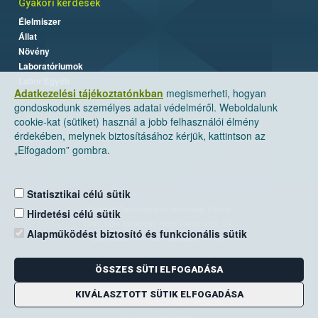
Gyakori kérdések
Élelmiszer
Állat
Növény
Laboratóriumok
Labor/Egyéb
Adatkezelési tájékoztatónkban
megismerheti, hogyan
gondoskodunk személyes adatai védelméről. Weboldalunk
cookie-kat (sütiket) használ a jobb felhasználói élmény
érdekében, melynek biztosításához kérjük, kattintson az
„Elfogadom” gombra.
Statisztikai célú sütik
Nemzeti Élelmiszerlánc-biztonsági Hivatal
Hirdetési célú sütik
Cím: 1024 Budapest, Keleti Károly utca. 24.
Alapműködést biztosító és funkcionális sütik
Levelezési cím: 1525 Budapest. Pf. 30.
ÖSSZES SÜTI ELFOGADÁSA
E-mail:
ugyfelszolgalat@nebih.gov.hu
Zöld szám: 06-80/263-244
KIVÁLASZTOTT SÜTIK ELFOGADÁSA
Telefon: 06-1/ 336-9000