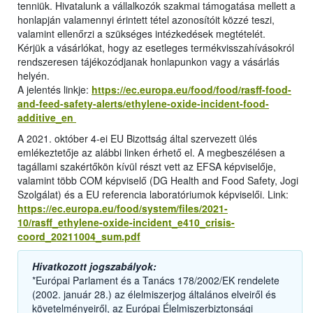
tenniük. Hivatalunk a vállalkozók szakmai támogatása mellett a
honlapján valamennyi érintett tétel azonosítóit közzé teszi,
valamint ellenőrzi a szükséges intézkedések megtételét.
Kérjük a vásárlókat, hogy az esetleges termékvisszahívásokról
rendszeresen tájékozódjanak honlapunkon vagy a vásárlás
helyén.
A jelentés linkje:
https://ec.europa.eu/food/food/rasff-food-
and-feed-safety-alerts/ethylene-oxide-incident-food-
additive_en
A 2021. október 4-ei EU Bizottság által szervezett ülés
emlékeztetője az alábbi linken érhető el. A megbeszélésen a
tagállami szakértőkön kívül részt vett az EFSA képviselője,
valamint több COM képviselő (DG Health and Food Safety, Jogi
Szolgálat) és a EU referencia laboratóriumok képviselői. Link:
https://ec.europa.eu/food/system/files/2021-
10/rasff_ethylene-oxide-incident_e410_crisis-
coord_20211004_sum.pdf
Hivatkozott jogszabályok:
*Európai Parlament és a Tanács 178/2002/EK rendelete
(2002. január 28.) az élelmiszerjog általános elveiről és
követelményeiről, az Európai Élelmiszerbiztonsági