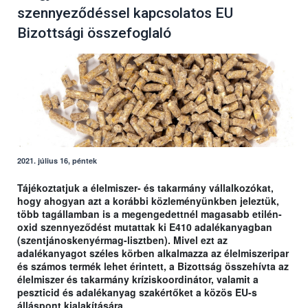
szennyeződéssel kapcsolatos EU
Bizottsági összefoglaló
2021. július 16, péntek
Tájékoztatjuk a élelmiszer- és takarmány vállalkozókat,
hogy ahogyan azt a korábbi közleményünkben jeleztük,
több tagállamban is a megengedettnél magasabb etilén-
oxid szennyeződést mutattak ki E410 adalékanyagban
(szentjánoskenyérmag-lisztben). Mivel ezt az
adalékanyagot széles körben alkalmazza az élelmiszeripar
és számos termék lehet érintett, a Bizottság összehívta az
élelmiszer és takarmány kríziskoordinátor, valamit a
peszticid és adalékanyag szakértőket a közös EU-s
álláspont kialakítására.