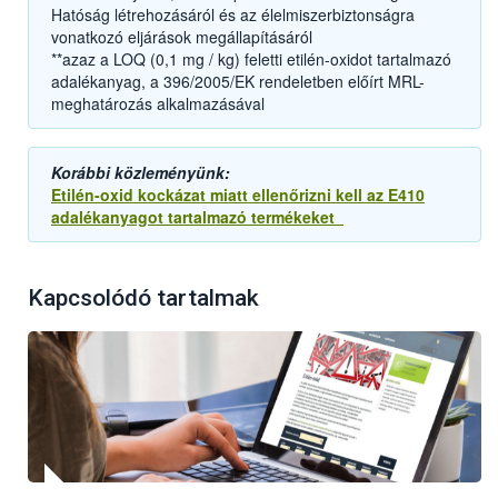
Hatóság létrehozásáról és az élelmiszerbiztonságra
vonatkozó eljárások megállapításáról
**azaz a LOQ (0,1 mg / kg) feletti etilén-oxidot tartalmazó
adalékanyag, a 396/2005/EK rendeletben előírt MRL-
meghatározás alkalmazásával
Korábbi közleményünk:
Etilén-oxid kockázat miatt ellenőrizni kell az E410
adalékanyagot tartalmazó termékeket
Kapcsolódó tartalmak