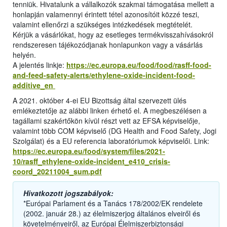
tenniük. Hivatalunk a vállalkozók szakmai támogatása mellett a
honlapján valamennyi érintett tétel azonosítóit közzé teszi,
valamint ellenőrzi a szükséges intézkedések megtételét.
Kérjük a vásárlókat, hogy az esetleges termékvisszahívásokról
rendszeresen tájékozódjanak honlapunkon vagy a vásárlás
helyén.
A jelentés linkje:
https://ec.europa.eu/food/food/rasff-food-
and-feed-safety-alerts/ethylene-oxide-incident-food-
additive_en
A 2021. október 4-ei EU Bizottság által szervezett ülés
emlékeztetője az alábbi linken érhető el. A megbeszélésen a
tagállami szakértőkön kívül részt vett az EFSA képviselője,
valamint több COM képviselő (DG Health and Food Safety, Jogi
Szolgálat) és a EU referencia laboratóriumok képviselői. Link:
https://ec.europa.eu/food/system/files/2021-
10/rasff_ethylene-oxide-incident_e410_crisis-
coord_20211004_sum.pdf
Hivatkozott jogszabályok:
*Európai Parlament és a Tanács 178/2002/EK rendelete
(2002. január 28.) az élelmiszerjog általános elveiről és
követelményeiről, az Európai Élelmiszerbiztonsági