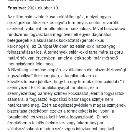
Frissítve:
2021.október 19.
Az etilén-oxid szintetikusan előállított gáz, melyet egyes
országokban fűszerek és egyéb termények esetén rovarölő
szerként, valamint fertőtlenítésre használnak. Mivel hosszútávú
rendszeres fogyasztása megnövelheti egyes daganatos
betegségek kialakulásának kockázatát (genotoxikus
karcinogén), az Európai Unióban az etilén-oxid hatóanyag
felhasználása tilos. A termények etilén-oxid tartalmára szigorú
határérték van érvényben, amely a legkisebb, már mérhető
mennyiségnek felel meg.
A Bizottság jelentése alapján, az általános élelmiszer-biztonsági
jogszabállyal* összhangban, a tagállamok arra a
következtetésre jutottak, hogy ha egy termék etilén-oxiddal (**)
szennyezett E410 adalékanyagot tartalmaz, ez a
szennyezettség bármely szinten kockázatot jelent a fogyasztók
számára, a fogyasztói expozíció biztonságos szintje nem
határozható meg. Ezért az egészségvédelem magas szintjének
biztosítása érdekében ezeket a termékeket ki kell vonni a
forgalomból és vissza kell hívni a fogyasztóktól. Ennek
érdekében a felelős élelmiszer- vagy takarmányipari
vállalkozásoknak minden szükséges intézkedést meg kell