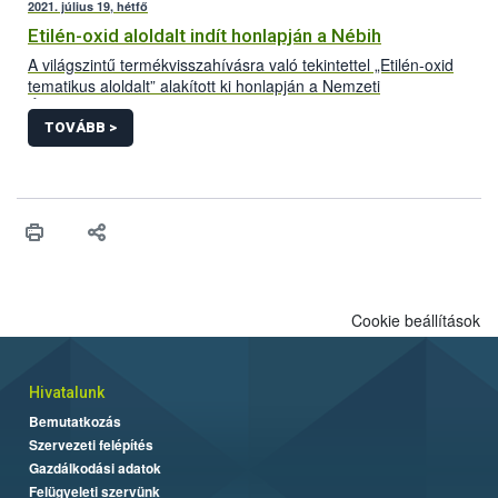
2021. július 19, hétfő
Etilén-oxid aloldalt indít honlapján a Nébih
A világszintű termékvisszahívásra való tekintettel „Etilén-oxid
tematikus aloldalt” alakított ki honlapján a Nemzeti
Élelmiszerlánc-biztonsági Hivatal (Nébih). A folyamatosan
frissülő felületre azok a Magyarországon forgalomba hozott
TOVÁBB >
termékek kerülnek, amelyek bizonyítottan etilén-oxiddal
szennyezett adalékanyag felhasználásával készültek. Az aloldal
létrehozásával az érintett termékek könnyebb azonosítását és
visszagyűjtését segíti a hivatal.
Cookie beállítások
Hivatalunk
Bemutatkozás
Szervezeti felépítés
Gazdálkodási adatok
Felügyeleti szervünk