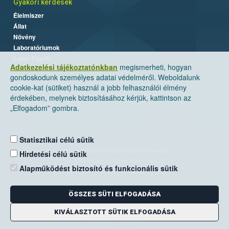
Gyakori kérdések
Élelmiszer
Állat
Növény
Laboratóriumok
Labor/Egyéb
Adatkezelési tájékoztatónkban
megismerheti, hogyan
gondoskodunk személyes adatai védelméről. Weboldalunk
cookie-kat (sütiket) használ a jobb felhasználói élmény
érdekében, melynek biztosításához kérjük, kattintson az
„Elfogadom” gombra.
Statisztikai célú sütik
Nemzeti Élelmiszerlánc-biztonsági Hivatal
Hirdetési célú sütik
Cím: 1024 Budapest, Keleti Károly utca. 24.
Alapműködést biztosító és funkcionális sütik
Levelezési cím: 1525 Budapest. Pf. 30.
ÖSSZES SÜTI ELFOGADÁSA
E-mail:
ugyfelszolgalat@nebih.gov.hu
Zöld szám: 06-80/263-244
KIVÁLASZTOTT SÜTIK ELFOGADÁSA
Telefon: 06-1/ 336-9000