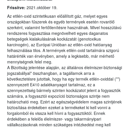
Frissítve:
2021.október 19.
Az etilén-oxid szintetikusan előállított gáz, melyet egyes
országokban fűszerek és egyéb termények esetén rovarölő
szerként, valamint fertőtlenítésre használnak. Mivel hosszútávú
rendszeres fogyasztása megnövelheti egyes daganatos
betegségek kialakulásának kockázatát (genotoxikus
karcinogén), az Európai Unióban az etilén-oxid hatóanyag
felhasználása tilos. A termények etilén-oxid tartalmára szigorú
határérték van érvényben, amely a legkisebb, már mérhető
mennyiségnek felel meg.
A Bizottság jelentése alapján, az általános élelmiszer-biztonsági
jogszabállyal* összhangban, a tagállamok arra a
következtetésre jutottak, hogy ha egy termék etilén-oxiddal (**)
szennyezett E410 adalékanyagot tartalmaz, ez a
szennyezettség bármely szinten kockázatot jelent a fogyasztók
számára, a fogyasztói expozíció biztonságos szintje nem
határozható meg. Ezért az egészségvédelem magas szintjének
biztosítása érdekében ezeket a termékeket ki kell vonni a
forgalomból és vissza kell hívni a fogyasztóktól. Ennek
érdekében a felelős élelmiszer- vagy takarmányipari
vállalkozásoknak minden szükséges intézkedést meg kell