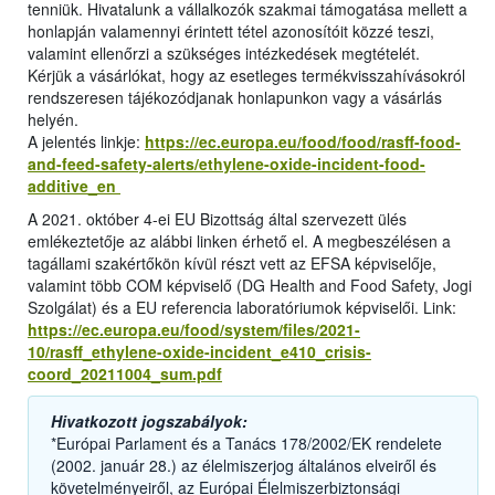
tenniük. Hivatalunk a vállalkozók szakmai támogatása mellett a
honlapján valamennyi érintett tétel azonosítóit közzé teszi,
valamint ellenőrzi a szükséges intézkedések megtételét.
Kérjük a vásárlókat, hogy az esetleges termékvisszahívásokról
rendszeresen tájékozódjanak honlapunkon vagy a vásárlás
helyén.
A jelentés linkje:
https://ec.europa.eu/food/food/rasff-food-
and-feed-safety-alerts/ethylene-oxide-incident-food-
additive_en
A 2021. október 4-ei EU Bizottság által szervezett ülés
emlékeztetője az alábbi linken érhető el. A megbeszélésen a
tagállami szakértőkön kívül részt vett az EFSA képviselője,
valamint több COM képviselő (DG Health and Food Safety, Jogi
Szolgálat) és a EU referencia laboratóriumok képviselői. Link:
https://ec.europa.eu/food/system/files/2021-
10/rasff_ethylene-oxide-incident_e410_crisis-
coord_20211004_sum.pdf
Hivatkozott jogszabályok:
*Európai Parlament és a Tanács 178/2002/EK rendelete
(2002. január 28.) az élelmiszerjog általános elveiről és
követelményeiről, az Európai Élelmiszerbiztonsági