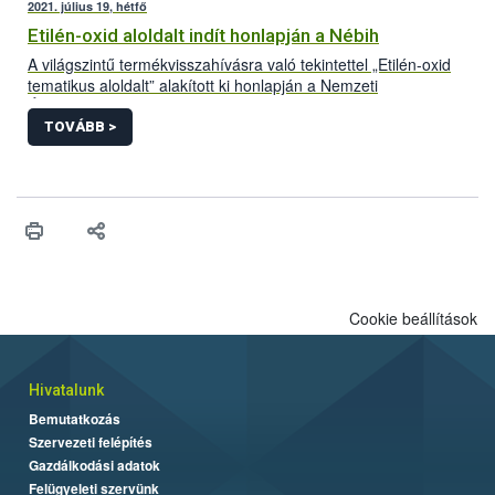
2021. július 19, hétfő
Etilén-oxid aloldalt indít honlapján a Nébih
A világszintű termékvisszahívásra való tekintettel „Etilén-oxid
tematikus aloldalt” alakított ki honlapján a Nemzeti
Élelmiszerlánc-biztonsági Hivatal (Nébih). A folyamatosan
frissülő felületre azok a Magyarországon forgalomba hozott
TOVÁBB >
termékek kerülnek, amelyek bizonyítottan etilén-oxiddal
szennyezett adalékanyag felhasználásával készültek. Az aloldal
létrehozásával az érintett termékek könnyebb azonosítását és
visszagyűjtését segíti a hivatal.
Cookie beállítások
Hivatalunk
Bemutatkozás
Szervezeti felépítés
Gazdálkodási adatok
Felügyeleti szervünk