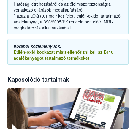
Hatóság létrehozásáról és az élelmiszerbiztonságra
vonatkozó eljárások megállapításáról
**azaz a LOQ (0,1 mg / kg) feletti etilén-oxidot tartalmazó
adalékanyag, a 396/2005/EK rendeletben előírt MRL-
meghatározás alkalmazásával
Korábbi közleményünk:
Etilén-oxid kockázat miatt ellenőrizni kell az E410
adalékanyagot tartalmazó termékeket
Kapcsolódó tartalmak