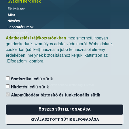
Gyakori kérdések
Élelmiszer
Állat
Növény
Laboratóriumok
Labor/Egyéb
Adatkezelési tájékoztatónkban
megismerheti, hogyan
gondoskodunk személyes adatai védelméről. Weboldalunk
cookie-kat (sütiket) használ a jobb felhasználói élmény
érdekében, melynek biztosításához kérjük, kattintson az
„Elfogadom” gombra.
Statisztikai célú sütik
Nemzeti Élelmiszerlánc-biztonsági Hivatal
Hirdetési célú sütik
Cím: 1024 Budapest, Keleti Károly utca. 24.
Alapműködést biztosító és funkcionális sütik
Levelezési cím: 1525 Budapest. Pf. 30.
ÖSSZES SÜTI ELFOGADÁSA
E-mail:
ugyfelszolgalat@nebih.gov.hu
Zöld szám: 06-80/263-244
KIVÁLASZTOTT SÜTIK ELFOGADÁSA
Telefon: 06-1/ 336-9000