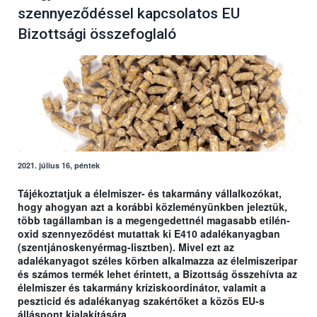
szennyeződéssel kapcsolatos EU
Bizottsági összefoglaló
2021. július 16, péntek
Tájékoztatjuk a élelmiszer- és takarmány vállalkozókat,
hogy ahogyan azt a korábbi közleményünkben jeleztük,
több tagállamban is a megengedettnél magasabb etilén-
oxid szennyeződést mutattak ki E410 adalékanyagban
(szentjánoskenyérmag-lisztben). Mivel ezt az
adalékanyagot széles körben alkalmazza az élelmiszeripar
és számos termék lehet érintett, a Bizottság összehívta az
élelmiszer és takarmány kríziskoordinátor, valamit a
peszticid és adalékanyag szakértőket a közös EU-s
álláspont kialakítására.