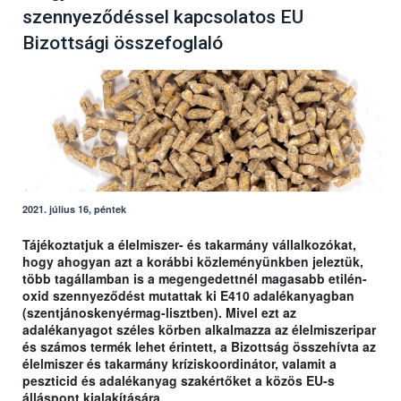
szennyeződéssel kapcsolatos EU
Bizottsági összefoglaló
2021. július 16, péntek
Tájékoztatjuk a élelmiszer- és takarmány vállalkozókat,
hogy ahogyan azt a korábbi közleményünkben jeleztük,
több tagállamban is a megengedettnél magasabb etilén-
oxid szennyeződést mutattak ki E410 adalékanyagban
(szentjánoskenyérmag-lisztben). Mivel ezt az
adalékanyagot széles körben alkalmazza az élelmiszeripar
és számos termék lehet érintett, a Bizottság összehívta az
élelmiszer és takarmány kríziskoordinátor, valamit a
peszticid és adalékanyag szakértőket a közös EU-s
álláspont kialakítására.