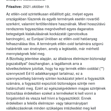
Frissítve:
2021.október 19.
Az etilén-oxid szintetikusan előállított gáz, melyet egyes
országokban fűszerek és egyéb termények esetén rovarölő
szerként, valamint fertőtlenítésre használnak. Mivel hosszútávú
rendszeres fogyasztása megnövelheti egyes daganatos
betegségek kialakulásának kockázatát (genotoxikus
karcinogén), az Európai Unióban az etilén-oxid hatóanyag
felhasználása tilos. A termények etilén-oxid tartalmára szigorú
határérték van érvényben, amely a legkisebb, már mérhető
mennyiségnek felel meg.
A Bizottság jelentése alapján, az általános élelmiszer-biztonsági
jogszabállyal* összhangban, a tagállamok arra a
következtetésre jutottak, hogy ha egy termék etilén-oxiddal (**)
szennyezett E410 adalékanyagot tartalmaz, ez a
szennyezettség bármely szinten kockázatot jelent a fogyasztók
számára, a fogyasztói expozíció biztonságos szintje nem
határozható meg. Ezért az egészségvédelem magas szintjének
biztosítása érdekében ezeket a termékeket ki kell vonni a
forgalomból és vissza kell hívni a fogyasztóktól. Ennek
érdekében a felelős élelmiszer- vagy takarmányipari
vállalkozásoknak minden szükséges intézkedést meg kell