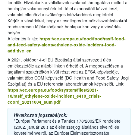
tenniük. Hivatalunk a vállalkozók szakmai támogatása mellett a
honlapján valamennyi érintett tétel azonosítóit közzé teszi,
valamint ellenőrzi a szükséges intézkedések megtételét.
Kérjük a vásárlókat, hogy az esetleges termékvisszahívásokról
rendszeresen tájékozódjanak honlapunkon vagy a vásárlás
helyén.
A jelentés linkje:
https://ec.europa.eu/food/food/rasff-food-
and-feed-safety-alerts/ethylene-oxide-incident-food-
additive_en
A 2021. október 4-ei EU Bizottság által szervezett ülés
emlékeztetője az alábbi linken érhető el. A megbeszélésen a
tagállami szakértőkön kívül részt vett az EFSA képviselője,
valamint több COM képviselő (DG Health and Food Safety, Jogi
Szolgálat) és a EU referencia laboratóriumok képviselői. Link:
https://ec.europa.eu/food/system/files/2021-
10/rasff_ethylene-oxide-incident_e410_crisis-
coord_20211004_sum.pdf
Hivatkozott jogszabályok:
*Európai Parlament és a Tanács 178/2002/EK rendelete
(2002. január 28.) az élelmiszerjog általános elveiről és
követelményeiről, az Európai Élelmiszerbiztonsági