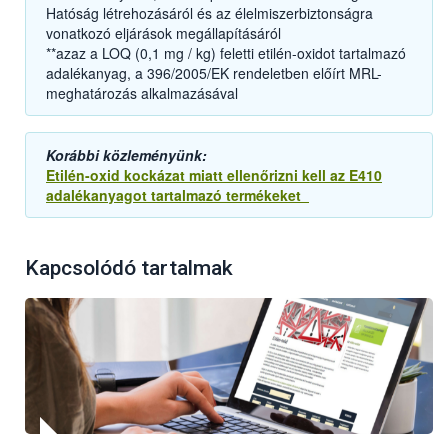
Hatóság létrehozásáról és az élelmiszerbiztonságra
vonatkozó eljárások megállapításáról
**azaz a LOQ (0,1 mg / kg) feletti etilén-oxidot tartalmazó
adalékanyag, a 396/2005/EK rendeletben előírt MRL-
meghatározás alkalmazásával
Korábbi közleményünk:
Etilén-oxid kockázat miatt ellenőrizni kell az E410
adalékanyagot tartalmazó termékeket
Kapcsolódó tartalmak