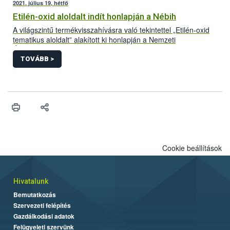
2021. július 19, hétfő
Etilén-oxid aloldalt indít honlapján a Nébih
A világszintű termékvisszahívásra való tekintettel „Etilén-oxid
tematikus aloldalt” alakított ki honlapján a Nemzeti
Élelmiszerlánc-biztonsági Hivatal (Nébih). A folyamatosan
frissülő felületre azok a Magyarországon forgalomba hozott
TOVÁBB >
termékek kerülnek, amelyek bizonyítottan etilén-oxiddal
szennyezett adalékanyag felhasználásával készültek. Az aloldal
létrehozásával az érintett termékek könnyebb azonosítását és
visszagyűjtését segíti a hivatal.
Cookie beállítások
Hivatalunk
Bemutatkozás
Szervezeti felépítés
Gazdálkodási adatok
Felügyeleti szervünk