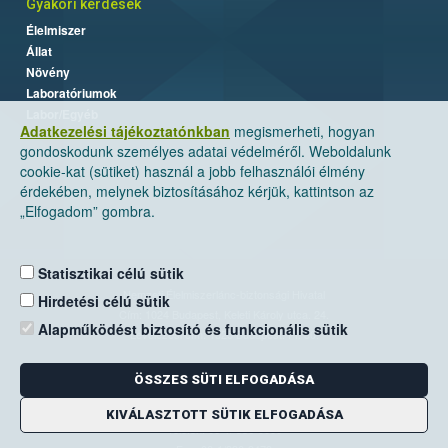
Gyakori kérdések
Élelmiszer
Állat
Növény
Laboratóriumok
Labor/Egyéb
Adatkezelési tájékoztatónkban
megismerheti, hogyan
gondoskodunk személyes adatai védelméről. Weboldalunk
cookie-kat (sütiket) használ a jobb felhasználói élmény
érdekében, melynek biztosításához kérjük, kattintson az
„Elfogadom” gombra.
Statisztikai célú sütik
Nemzeti Élelmiszerlánc-biztonsági Hivatal
Hirdetési célú sütik
Cím: 1024 Budapest, Keleti Károly utca. 24.
Alapműködést biztosító és funkcionális sütik
Levelezési cím: 1525 Budapest. Pf. 30.
ÖSSZES SÜTI ELFOGADÁSA
E-mail:
ugyfelszolgalat@nebih.gov.hu
Zöld szám: 06-80/263-244
KIVÁLASZTOTT SÜTIK ELFOGADÁSA
Telefon: 06-1/ 336-9000