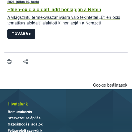
2021. július 19, hétfő
Etilén-oxid aloldalt indít honlapján a Nébih
A világszintű termékvisszahívásra való tekintettel „Etilén-oxid
tematikus aloldalt” alakított ki honlapján a Nemzeti
Élelmiszerlánc-biztonsági Hivatal (Nébih). A folyamatosan
frissülő felületre azok a Magyarországon forgalomba hozott
TOVÁBB >
termékek kerülnek, amelyek bizonyítottan etilén-oxiddal
szennyezett adalékanyag felhasználásával készültek. Az aloldal
létrehozásával az érintett termékek könnyebb azonosítását és
visszagyűjtését segíti a hivatal.
Cookie beállítások
Hivatalunk
Bemutatkozás
Szervezeti felépítés
Gazdálkodási adatok
Felügyeleti szervünk