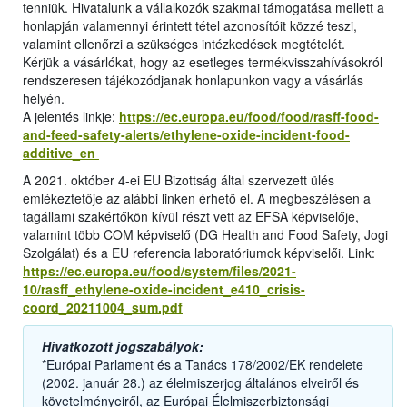
tenniük. Hivatalunk a vállalkozók szakmai támogatása mellett a
honlapján valamennyi érintett tétel azonosítóit közzé teszi,
valamint ellenőrzi a szükséges intézkedések megtételét.
Kérjük a vásárlókat, hogy az esetleges termékvisszahívásokról
rendszeresen tájékozódjanak honlapunkon vagy a vásárlás
helyén.
A jelentés linkje:
https://ec.europa.eu/food/food/rasff-food-
and-feed-safety-alerts/ethylene-oxide-incident-food-
additive_en
A 2021. október 4-ei EU Bizottság által szervezett ülés
emlékeztetője az alábbi linken érhető el. A megbeszélésen a
tagállami szakértőkön kívül részt vett az EFSA képviselője,
valamint több COM képviselő (DG Health and Food Safety, Jogi
Szolgálat) és a EU referencia laboratóriumok képviselői. Link:
https://ec.europa.eu/food/system/files/2021-
10/rasff_ethylene-oxide-incident_e410_crisis-
coord_20211004_sum.pdf
Hivatkozott jogszabályok:
*Európai Parlament és a Tanács 178/2002/EK rendelete
(2002. január 28.) az élelmiszerjog általános elveiről és
követelményeiről, az Európai Élelmiszerbiztonsági