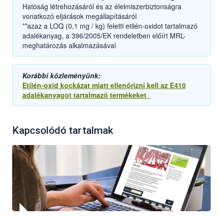
Hatóság létrehozásáról és az élelmiszerbiztonságra
vonatkozó eljárások megállapításáról
**azaz a LOQ (0,1 mg / kg) feletti etilén-oxidot tartalmazó
adalékanyag, a 396/2005/EK rendeletben előírt MRL-
meghatározás alkalmazásával
Korábbi közleményünk:
Etilén-oxid kockázat miatt ellenőrizni kell az E410
adalékanyagot tartalmazó termékeket
Kapcsolódó tartalmak