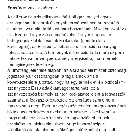
Frissítve:
2021.október 19.
Az etilén-oxid szintetikusan előállított gáz, melyet egyes
országokban fűszerek és egyéb termények esetén rovarölő
szerként, valamint fertőtlenítésre használnak. Mivel hosszútávú
rendszeres fogyasztása megnövelheti egyes daganatos
betegségek kialakulásának kockázatát (genotoxikus
karcinogén), az Európai Unióban az etilén-oxid hatóanyag
felhasználása tilos. A termények etilén-oxid tartalmára szigorú
határérték van érvényben, amely a legkisebb, már mérhető
mennyiségnek felel meg.
A Bizottság jelentése alapján, az általános élelmiszer-biztonsági
jogszabállyal* összhangban, a tagállamok arra a
következtetésre jutottak, hogy ha egy termék etilén-oxiddal (**)
szennyezett E410 adalékanyagot tartalmaz, ez a
szennyezettség bármely szinten kockázatot jelent a fogyasztók
számára, a fogyasztói expozíció biztonságos szintje nem
határozható meg. Ezért az egészségvédelem magas szintjének
biztosítása érdekében ezeket a termékeket ki kell vonni a
forgalomból és vissza kell hívni a fogyasztóktól. Ennek
érdekében a felelős élelmiszer- vagy takarmányipari
vállalkozásoknak minden szükséges intézkedést meg kell