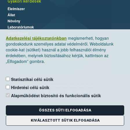
Gyakori kérdések
Élelmiszer
Állat
Növény
Laboratóriumok
Labor/Egyéb
Adatkezelési tájékoztatónkban
megismerheti, hogyan
gondoskodunk személyes adatai védelméről. Weboldalunk
cookie-kat (sütiket) használ a jobb felhasználói élmény
érdekében, melynek biztosításához kérjük, kattintson az
„Elfogadom” gombra.
Statisztikai célú sütik
Nemzeti Élelmiszerlánc-biztonsági Hivatal
Hirdetési célú sütik
Cím: 1024 Budapest, Keleti Károly utca. 24.
Alapműködést biztosító és funkcionális sütik
Levelezési cím: 1525 Budapest. Pf. 30.
ÖSSZES SÜTI ELFOGADÁSA
E-mail:
ugyfelszolgalat@nebih.gov.hu
Zöld szám: 06-80/263-244
KIVÁLASZTOTT SÜTIK ELFOGADÁSA
Telefon: 06-1/ 336-9000