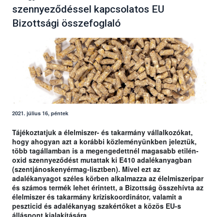
szennyeződéssel kapcsolatos EU
Bizottsági összefoglaló
2021. július 16, péntek
Tájékoztatjuk a élelmiszer- és takarmány vállalkozókat,
hogy ahogyan azt a korábbi közleményünkben jeleztük,
több tagállamban is a megengedettnél magasabb etilén-
oxid szennyeződést mutattak ki E410 adalékanyagban
(szentjánoskenyérmag-lisztben). Mivel ezt az
adalékanyagot széles körben alkalmazza az élelmiszeripar
és számos termék lehet érintett, a Bizottság összehívta az
élelmiszer és takarmány kríziskoordinátor, valamit a
peszticid és adalékanyag szakértőket a közös EU-s
álláspont kialakítására.