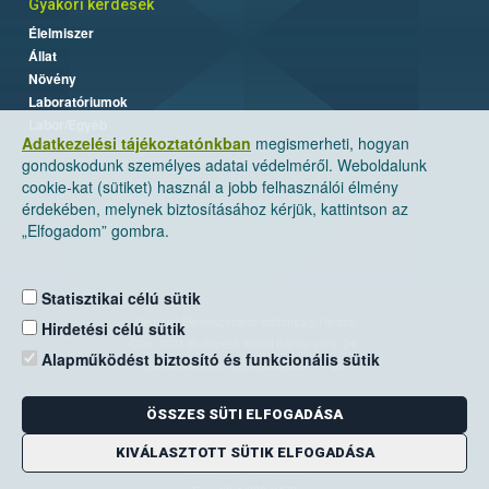
Gyakori kérdések
Élelmiszer
Állat
Növény
Laboratóriumok
Labor/Egyéb
Adatkezelési tájékoztatónkban
megismerheti, hogyan
gondoskodunk személyes adatai védelméről. Weboldalunk
cookie-kat (sütiket) használ a jobb felhasználói élmény
érdekében, melynek biztosításához kérjük, kattintson az
„Elfogadom” gombra.
Statisztikai célú sütik
Nemzeti Élelmiszerlánc-biztonsági Hivatal
Hirdetési célú sütik
Cím: 1024 Budapest, Keleti Károly utca. 24.
Alapműködést biztosító és funkcionális sütik
Levelezési cím: 1525 Budapest. Pf. 30.
ÖSSZES SÜTI ELFOGADÁSA
E-mail:
ugyfelszolgalat@nebih.gov.hu
Zöld szám: 06-80/263-244
KIVÁLASZTOTT SÜTIK ELFOGADÁSA
Telefon: 06-1/ 336-9000