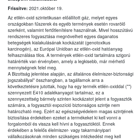
Frissítve:
2021.október 19.
Az etilén-oxid szintetikusan előállított gáz, melyet egyes
országokban fűszerek és egyéb termények esetén rovarölő
szerként, valamint fertőtlenítésre használnak. Mivel hosszútávú
rendszeres fogyasztása megnövelheti egyes daganatos
betegségek kialakulásának kockázatát (genotoxikus
karcinogén), az Európai Unióban az etilén-oxid hatóanyag
felhasználása tilos. A termények etilén-oxid tartalmára szigorú
határérték van érvényben, amely a legkisebb, már mérhető
mennyiségnek felel meg.
A Bizottság jelentése alapján, az általános élelmiszer-biztonsági
jogszabállyal* összhangban, a tagállamok arra a
következtetésre jutottak, hogy ha egy termék etilén-oxiddal (**)
szennyezett E410 adalékanyagot tartalmaz, ez a
szennyezettség bármely szinten kockázatot jelent a fogyasztók
számára, a fogyasztói expozíció biztonságos szintje nem
határozható meg. Ezért az egészségvédelem magas szintjének
biztosítása érdekében ezeket a termékeket ki kell vonni a
forgalomból és vissza kell hívni a fogyasztóktól. Ennek
érdekében a felelős élelmiszer- vagy takarmányipari
vállalkozásoknak minden szükséges intézkedést meg kell