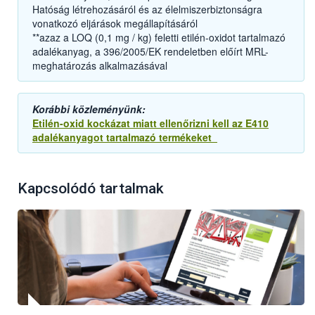
Hatóság létrehozásáról és az élelmiszerbiztonságra
vonatkozó eljárások megállapításáról
**azaz a LOQ (0,1 mg / kg) feletti etilén-oxidot tartalmazó
adalékanyag, a 396/2005/EK rendeletben előírt MRL-
meghatározás alkalmazásával
Korábbi közleményünk:
Etilén-oxid kockázat miatt ellenőrizni kell az E410
adalékanyagot tartalmazó termékeket
Kapcsolódó tartalmak