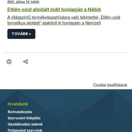
2021. július 19, hétfő
Etilén-oxid aloldalt indít honlapján a Nébih
A világszintű termékvisszahívásra való tekintettel „Etilén-oxid
tematikus aloldalt” alakított ki honlapján a Nemzeti
Élelmiszerlánc-biztonsági Hivatal (Nébih). A folyamatosan
frissülő felületre azok a Magyarországon forgalomba hozott
TOVÁBB >
termékek kerülnek, amelyek bizonyítottan etilén-oxiddal
szennyezett adalékanyag felhasználásával készültek. Az aloldal
létrehozásával az érintett termékek könnyebb azonosítását és
visszagyűjtését segíti a hivatal.
Cookie beállítások
Hivatalunk
Bemutatkozás
Szervezeti felépítés
Gazdálkodási adatok
Felügyeleti szervünk