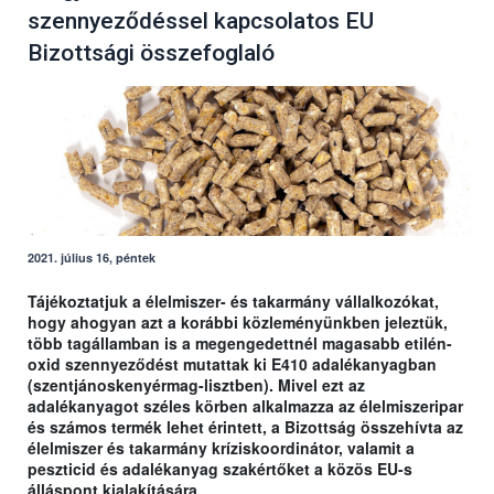
szennyeződéssel kapcsolatos EU
Bizottsági összefoglaló
2021. július 16, péntek
Tájékoztatjuk a élelmiszer- és takarmány vállalkozókat,
hogy ahogyan azt a korábbi közleményünkben jeleztük,
több tagállamban is a megengedettnél magasabb etilén-
oxid szennyeződést mutattak ki E410 adalékanyagban
(szentjánoskenyérmag-lisztben). Mivel ezt az
adalékanyagot széles körben alkalmazza az élelmiszeripar
és számos termék lehet érintett, a Bizottság összehívta az
élelmiszer és takarmány kríziskoordinátor, valamit a
peszticid és adalékanyag szakértőket a közös EU-s
álláspont kialakítására.