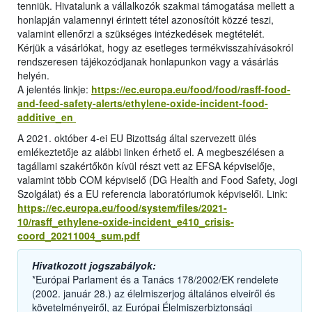
tenniük. Hivatalunk a vállalkozók szakmai támogatása mellett a
honlapján valamennyi érintett tétel azonosítóit közzé teszi,
valamint ellenőrzi a szükséges intézkedések megtételét.
Kérjük a vásárlókat, hogy az esetleges termékvisszahívásokról
rendszeresen tájékozódjanak honlapunkon vagy a vásárlás
helyén.
A jelentés linkje:
https://ec.europa.eu/food/food/rasff-food-
and-feed-safety-alerts/ethylene-oxide-incident-food-
additive_en
A 2021. október 4-ei EU Bizottság által szervezett ülés
emlékeztetője az alábbi linken érhető el. A megbeszélésen a
tagállami szakértőkön kívül részt vett az EFSA képviselője,
valamint több COM képviselő (DG Health and Food Safety, Jogi
Szolgálat) és a EU referencia laboratóriumok képviselői. Link:
https://ec.europa.eu/food/system/files/2021-
10/rasff_ethylene-oxide-incident_e410_crisis-
coord_20211004_sum.pdf
Hivatkozott jogszabályok:
*Európai Parlament és a Tanács 178/2002/EK rendelete
(2002. január 28.) az élelmiszerjog általános elveiről és
követelményeiről, az Európai Élelmiszerbiztonsági