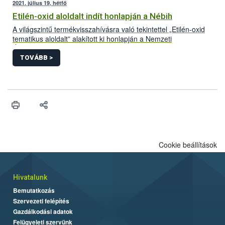
2021. július 19, hétfő
Etilén-oxid aloldalt indít honlapján a Nébih
A világszintű termékvisszahívásra való tekintettel „Etilén-oxid
tematikus aloldalt” alakított ki honlapján a Nemzeti
Élelmiszerlánc-biztonsági Hivatal (Nébih). A folyamatosan
frissülő felületre azok a Magyarországon forgalomba hozott
TOVÁBB >
termékek kerülnek, amelyek bizonyítottan etilén-oxiddal
szennyezett adalékanyag felhasználásával készültek. Az aloldal
létrehozásával az érintett termékek könnyebb azonosítását és
visszagyűjtését segíti a hivatal.
Cookie beállítások
Hivatalunk
Bemutatkozás
Szervezeti felépítés
Gazdálkodási adatok
Felügyeleti szervünk