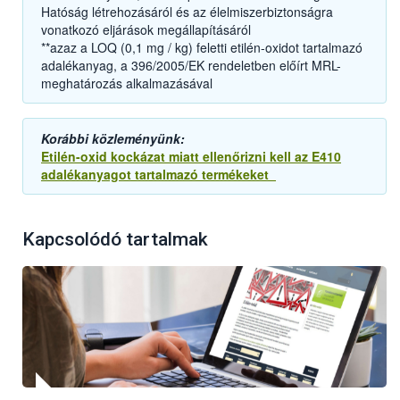
Hatóság létrehozásáról és az élelmiszerbiztonságra
vonatkozó eljárások megállapításáról
**azaz a LOQ (0,1 mg / kg) feletti etilén-oxidot tartalmazó
adalékanyag, a 396/2005/EK rendeletben előírt MRL-
meghatározás alkalmazásával
Korábbi közleményünk:
Etilén-oxid kockázat miatt ellenőrizni kell az E410
adalékanyagot tartalmazó termékeket
Kapcsolódó tartalmak