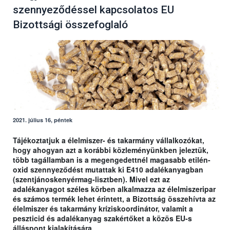
szennyeződéssel kapcsolatos EU
Bizottsági összefoglaló
2021. július 16, péntek
Tájékoztatjuk a élelmiszer- és takarmány vállalkozókat,
hogy ahogyan azt a korábbi közleményünkben jeleztük,
több tagállamban is a megengedettnél magasabb etilén-
oxid szennyeződést mutattak ki E410 adalékanyagban
(szentjánoskenyérmag-lisztben). Mivel ezt az
adalékanyagot széles körben alkalmazza az élelmiszeripar
és számos termék lehet érintett, a Bizottság összehívta az
élelmiszer és takarmány kríziskoordinátor, valamit a
peszticid és adalékanyag szakértőket a közös EU-s
álláspont kialakítására.