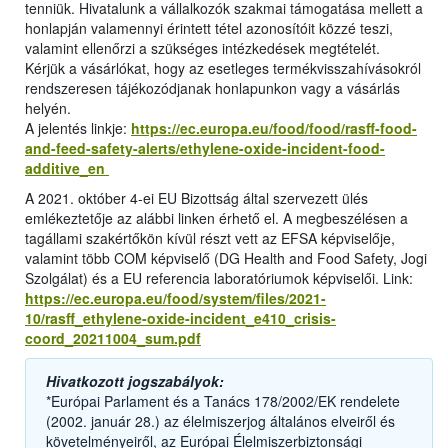
tenniük. Hivatalunk a vállalkozók szakmai támogatása mellett a
honlapján valamennyi érintett tétel azonosítóit közzé teszi,
valamint ellenőrzi a szükséges intézkedések megtételét.
Kérjük a vásárlókat, hogy az esetleges termékvisszahívásokról
rendszeresen tájékozódjanak honlapunkon vagy a vásárlás
helyén.
A jelentés linkje:
https://ec.europa.eu/food/food/rasff-food-
and-feed-safety-alerts/ethylene-oxide-incident-food-
additive_en
A 2021. október 4-ei EU Bizottság által szervezett ülés
emlékeztetője az alábbi linken érhető el. A megbeszélésen a
tagállami szakértőkön kívül részt vett az EFSA képviselője,
valamint több COM képviselő (DG Health and Food Safety, Jogi
Szolgálat) és a EU referencia laboratóriumok képviselői. Link:
https://ec.europa.eu/food/system/files/2021-
10/rasff_ethylene-oxide-incident_e410_crisis-
coord_20211004_sum.pdf
Hivatkozott jogszabályok:
*Európai Parlament és a Tanács 178/2002/EK rendelete
(2002. január 28.) az élelmiszerjog általános elveiről és
követelményeiről, az Európai Élelmiszerbiztonsági