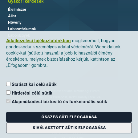
Gyakori kérdések
Élelmiszer
Állat
Növény
Laboratóriumok
Labor/Egyéb
Adatkezelési tájékoztatónkban
megismerheti, hogyan
gondoskodunk személyes adatai védelméről. Weboldalunk
cookie-kat (sütiket) használ a jobb felhasználói élmény
érdekében, melynek biztosításához kérjük, kattintson az
„Elfogadom” gombra.
Statisztikai célú sütik
Nemzeti Élelmiszerlánc-biztonsági Hivatal
Hirdetési célú sütik
Cím: 1024 Budapest, Keleti Károly utca. 24.
Alapműködést biztosító és funkcionális sütik
Levelezési cím: 1525 Budapest. Pf. 30.
ÖSSZES SÜTI ELFOGADÁSA
E-mail:
ugyfelszolgalat@nebih.gov.hu
Zöld szám: 06-80/263-244
KIVÁLASZTOTT SÜTIK ELFOGADÁSA
Telefon: 06-1/ 336-9000