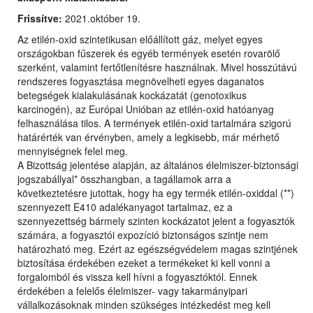
Frissítve:
2021.október 19.
Az etilén-oxid szintetikusan előállított gáz, melyet egyes
országokban fűszerek és egyéb termények esetén rovarölő
szerként, valamint fertőtlenítésre használnak. Mivel hosszútávú
rendszeres fogyasztása megnövelheti egyes daganatos
betegségek kialakulásának kockázatát (genotoxikus
karcinogén), az Európai Unióban az etilén-oxid hatóanyag
felhasználása tilos. A termények etilén-oxid tartalmára szigorú
határérték van érvényben, amely a legkisebb, már mérhető
mennyiségnek felel meg.
A Bizottság jelentése alapján, az általános élelmiszer-biztonsági
jogszabállyal* összhangban, a tagállamok arra a
következtetésre jutottak, hogy ha egy termék etilén-oxiddal (**)
szennyezett E410 adalékanyagot tartalmaz, ez a
szennyezettség bármely szinten kockázatot jelent a fogyasztók
számára, a fogyasztói expozíció biztonságos szintje nem
határozható meg. Ezért az egészségvédelem magas szintjének
biztosítása érdekében ezeket a termékeket ki kell vonni a
forgalomból és vissza kell hívni a fogyasztóktól. Ennek
érdekében a felelős élelmiszer- vagy takarmányipari
vállalkozásoknak minden szükséges intézkedést meg kell