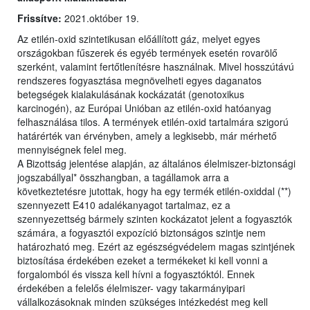
Frissítve:
2021.október 19.
Az etilén-oxid szintetikusan előállított gáz, melyet egyes
országokban fűszerek és egyéb termények esetén rovarölő
szerként, valamint fertőtlenítésre használnak. Mivel hosszútávú
rendszeres fogyasztása megnövelheti egyes daganatos
betegségek kialakulásának kockázatát (genotoxikus
karcinogén), az Európai Unióban az etilén-oxid hatóanyag
felhasználása tilos. A termények etilén-oxid tartalmára szigorú
határérték van érvényben, amely a legkisebb, már mérhető
mennyiségnek felel meg.
A Bizottság jelentése alapján, az általános élelmiszer-biztonsági
jogszabállyal* összhangban, a tagállamok arra a
következtetésre jutottak, hogy ha egy termék etilén-oxiddal (**)
szennyezett E410 adalékanyagot tartalmaz, ez a
szennyezettség bármely szinten kockázatot jelent a fogyasztók
számára, a fogyasztói expozíció biztonságos szintje nem
határozható meg. Ezért az egészségvédelem magas szintjének
biztosítása érdekében ezeket a termékeket ki kell vonni a
forgalomból és vissza kell hívni a fogyasztóktól. Ennek
érdekében a felelős élelmiszer- vagy takarmányipari
vállalkozásoknak minden szükséges intézkedést meg kell