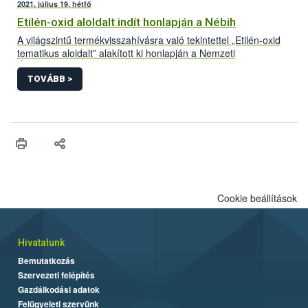
2021. július 19, hétfő
Etilén-oxid aloldalt indít honlapján a Nébih
A világszintű termékvisszahívásra való tekintettel „Etilén-oxid
tematikus aloldalt” alakított ki honlapján a Nemzeti
Élelmiszerlánc-biztonsági Hivatal (Nébih). A folyamatosan
frissülő felületre azok a Magyarországon forgalomba hozott
TOVÁBB >
termékek kerülnek, amelyek bizonyítottan etilén-oxiddal
szennyezett adalékanyag felhasználásával készültek. Az aloldal
létrehozásával az érintett termékek könnyebb azonosítását és
visszagyűjtését segíti a hivatal.
Cookie beállítások
Hivatalunk
Bemutatkozás
Szervezeti felépítés
Gazdálkodási adatok
Felügyeleti szervünk