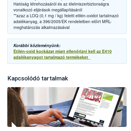
Hatóság létrehozásáról és az élelmiszerbiztonságra
vonatkozó eljárások megállapításáról
**azaz a LOQ (0,1 mg / kg) feletti etilén-oxidot tartalmazó
adalékanyag, a 396/2005/EK rendeletben előírt MRL-
meghatározás alkalmazásával
Korábbi közleményünk:
Etilén-oxid kockázat miatt ellenőrizni kell az E410
adalékanyagot tartalmazó termékeket
Kapcsolódó tartalmak