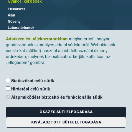
Gyakori kérdések
Élelmiszer
Állat
Növény
Laboratóriumok
Labor/Egyéb
Adatkezelési tájékoztatónkban
megismerheti, hogyan
gondoskodunk személyes adatai védelméről. Weboldalunk
cookie-kat (sütiket) használ a jobb felhasználói élmény
érdekében, melynek biztosításához kérjük, kattintson az
„Elfogadom” gombra.
Statisztikai célú sütik
Nemzeti Élelmiszerlánc-biztonsági Hivatal
Hirdetési célú sütik
Cím: 1024 Budapest, Keleti Károly utca. 24.
Alapműködést biztosító és funkcionális sütik
Levelezési cím: 1525 Budapest. Pf. 30.
ÖSSZES SÜTI ELFOGADÁSA
E-mail:
ugyfelszolgalat@nebih.gov.hu
Zöld szám: 06-80/263-244
KIVÁLASZTOTT SÜTIK ELFOGADÁSA
Telefon: 06-1/ 336-9000