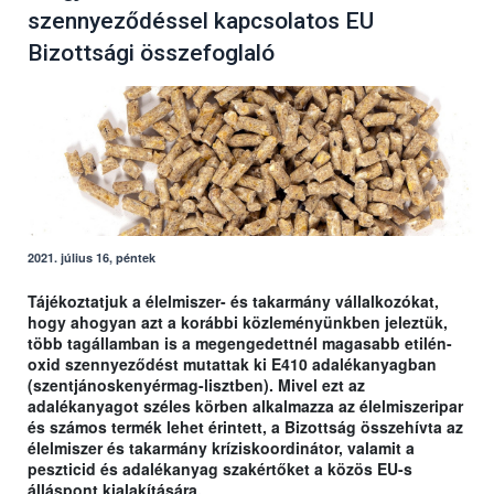
szennyeződéssel kapcsolatos EU
Bizottsági összefoglaló
2021. július 16, péntek
Tájékoztatjuk a élelmiszer- és takarmány vállalkozókat,
hogy ahogyan azt a korábbi közleményünkben jeleztük,
több tagállamban is a megengedettnél magasabb etilén-
oxid szennyeződést mutattak ki E410 adalékanyagban
(szentjánoskenyérmag-lisztben). Mivel ezt az
adalékanyagot széles körben alkalmazza az élelmiszeripar
és számos termék lehet érintett, a Bizottság összehívta az
élelmiszer és takarmány kríziskoordinátor, valamit a
peszticid és adalékanyag szakértőket a közös EU-s
álláspont kialakítására.