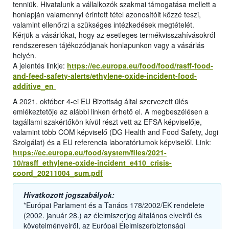
tenniük. Hivatalunk a vállalkozók szakmai támogatása mellett a
honlapján valamennyi érintett tétel azonosítóit közzé teszi,
valamint ellenőrzi a szükséges intézkedések megtételét.
Kérjük a vásárlókat, hogy az esetleges termékvisszahívásokról
rendszeresen tájékozódjanak honlapunkon vagy a vásárlás
helyén.
A jelentés linkje:
https://ec.europa.eu/food/food/rasff-food-
and-feed-safety-alerts/ethylene-oxide-incident-food-
additive_en
A 2021. október 4-ei EU Bizottság által szervezett ülés
emlékeztetője az alábbi linken érhető el. A megbeszélésen a
tagállami szakértőkön kívül részt vett az EFSA képviselője,
valamint több COM képviselő (DG Health and Food Safety, Jogi
Szolgálat) és a EU referencia laboratóriumok képviselői. Link:
https://ec.europa.eu/food/system/files/2021-
10/rasff_ethylene-oxide-incident_e410_crisis-
coord_20211004_sum.pdf
Hivatkozott jogszabályok:
*Európai Parlament és a Tanács 178/2002/EK rendelete
(2002. január 28.) az élelmiszerjog általános elveiről és
követelményeiről, az Európai Élelmiszerbiztonsági