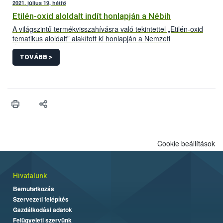
2021. július 19, hétfő
Etilén-oxid aloldalt indít honlapján a Nébih
A világszintű termékvisszahívásra való tekintettel „Etilén-oxid
tematikus aloldalt” alakított ki honlapján a Nemzeti
Élelmiszerlánc-biztonsági Hivatal (Nébih). A folyamatosan
frissülő felületre azok a Magyarországon forgalomba hozott
TOVÁBB >
termékek kerülnek, amelyek bizonyítottan etilén-oxiddal
szennyezett adalékanyag felhasználásával készültek. Az aloldal
létrehozásával az érintett termékek könnyebb azonosítását és
visszagyűjtését segíti a hivatal.
Cookie beállítások
Hivatalunk
Bemutatkozás
Szervezeti felépítés
Gazdálkodási adatok
Felügyeleti szervünk