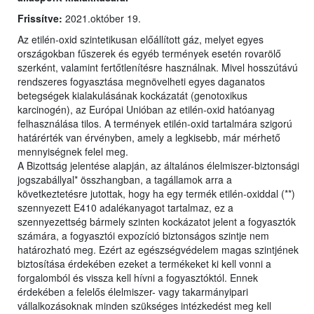
Frissítve:
2021.október 19.
Az etilén-oxid szintetikusan előállított gáz, melyet egyes
országokban fűszerek és egyéb termények esetén rovarölő
szerként, valamint fertőtlenítésre használnak. Mivel hosszútávú
rendszeres fogyasztása megnövelheti egyes daganatos
betegségek kialakulásának kockázatát (genotoxikus
karcinogén), az Európai Unióban az etilén-oxid hatóanyag
felhasználása tilos. A termények etilén-oxid tartalmára szigorú
határérték van érvényben, amely a legkisebb, már mérhető
mennyiségnek felel meg.
A Bizottság jelentése alapján, az általános élelmiszer-biztonsági
jogszabállyal* összhangban, a tagállamok arra a
következtetésre jutottak, hogy ha egy termék etilén-oxiddal (**)
szennyezett E410 adalékanyagot tartalmaz, ez a
szennyezettség bármely szinten kockázatot jelent a fogyasztók
számára, a fogyasztói expozíció biztonságos szintje nem
határozható meg. Ezért az egészségvédelem magas szintjének
biztosítása érdekében ezeket a termékeket ki kell vonni a
forgalomból és vissza kell hívni a fogyasztóktól. Ennek
érdekében a felelős élelmiszer- vagy takarmányipari
vállalkozásoknak minden szükséges intézkedést meg kell