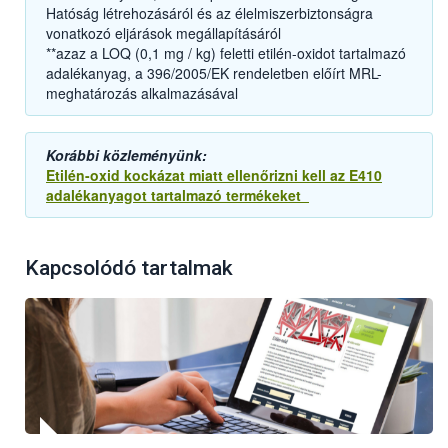
Hatóság létrehozásáról és az élelmiszerbiztonságra
vonatkozó eljárások megállapításáról
**azaz a LOQ (0,1 mg / kg) feletti etilén-oxidot tartalmazó
adalékanyag, a 396/2005/EK rendeletben előírt MRL-
meghatározás alkalmazásával
Korábbi közleményünk:
Etilén-oxid kockázat miatt ellenőrizni kell az E410
adalékanyagot tartalmazó termékeket
Kapcsolódó tartalmak