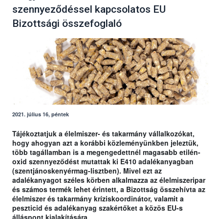
szennyeződéssel kapcsolatos EU
Bizottsági összefoglaló
2021. július 16, péntek
Tájékoztatjuk a élelmiszer- és takarmány vállalkozókat,
hogy ahogyan azt a korábbi közleményünkben jeleztük,
több tagállamban is a megengedettnél magasabb etilén-
oxid szennyeződést mutattak ki E410 adalékanyagban
(szentjánoskenyérmag-lisztben). Mivel ezt az
adalékanyagot széles körben alkalmazza az élelmiszeripar
és számos termék lehet érintett, a Bizottság összehívta az
élelmiszer és takarmány kríziskoordinátor, valamit a
peszticid és adalékanyag szakértőket a közös EU-s
álláspont kialakítására.