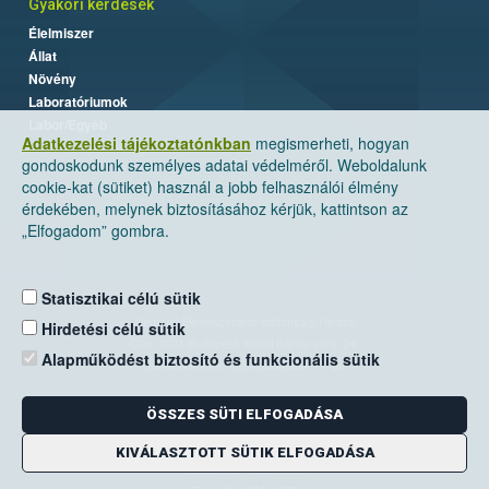
Gyakori kérdések
Élelmiszer
Állat
Növény
Laboratóriumok
Labor/Egyéb
Adatkezelési tájékoztatónkban
megismerheti, hogyan
gondoskodunk személyes adatai védelméről. Weboldalunk
cookie-kat (sütiket) használ a jobb felhasználói élmény
érdekében, melynek biztosításához kérjük, kattintson az
„Elfogadom” gombra.
Statisztikai célú sütik
Nemzeti Élelmiszerlánc-biztonsági Hivatal
Hirdetési célú sütik
Cím: 1024 Budapest, Keleti Károly utca. 24.
Alapműködést biztosító és funkcionális sütik
Levelezési cím: 1525 Budapest. Pf. 30.
ÖSSZES SÜTI ELFOGADÁSA
E-mail:
ugyfelszolgalat@nebih.gov.hu
Zöld szám: 06-80/263-244
KIVÁLASZTOTT SÜTIK ELFOGADÁSA
Telefon: 06-1/ 336-9000