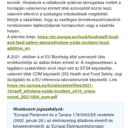
tenniük. Hivatalunk a vállalkozók szakmai támogatása mellett a
honlapján valamennyi érintett tétel azonosítóit közzé teszi,
valamint ellenőrzi a szükséges intézkedések megtételét.
Kérjük a vásárlókat, hogy az esetleges termékvisszahívásokról
rendszeresen tájékozódjanak honlapunkon vagy a vásárlás
helyén.
A jelentés linkje:
https://ec.europa.eu/food/food/rasff-food-
and-feed-safety-alerts/ethylene-oxide-incident-food-
additive_en
A 2021. október 4-ei EU Bizottság által szervezett ülés
emlékeztetője az alábbi linken érhető el. A megbeszélésen a
tagállami szakértőkön kívül részt vett az EFSA képviselője,
valamint több COM képviselő (DG Health and Food Safety, Jogi
Szolgálat) és a EU referencia laboratóriumok képviselői. Link:
https://ec.europa.eu/food/system/files/2021-
10/rasff_ethylene-oxide-incident_e410_crisis-
coord_20211004_sum.pdf
Hivatkozott jogszabályok:
*Európai Parlament és a Tanács 178/2002/EK rendelete
(2002. január 28.) az élelmiszerjog általános elveiről és
követelményeiről, az Európai Élelmiszerbiztonsági