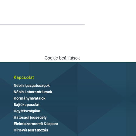
Cookie beállítások
Kapcsolat
Nébih Igazgatóságok
Nébih Laboratóriumok
Kormányhivatalok
Sajtókapcsolat
Ügyfélszolgálat
Hatósági jogsegély
Élelmiszermentő Központ
Hírlevél feliratkozás