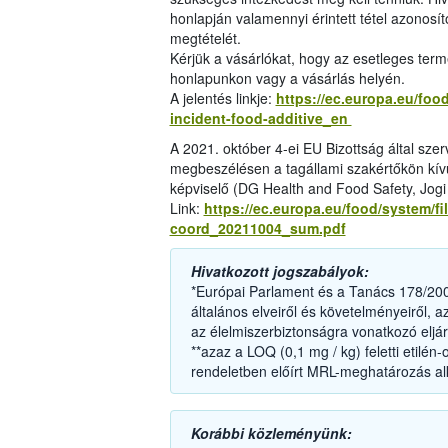
honlapján valamennyi érintett tétel azonosít
megtételét.
Kérjük a vásárlókat, hogy az esetleges ter
honlapunkon vagy a vásárlás helyén.
A jelentés linkje:
https://ec.europa.eu/food
incident-food-additive_en
A 2021. október 4-ei EU Bizottság által szer
megbeszélésen a tagállami szakértőkön kívü
képviselő (DG Health and Food Safety, Jogi 
Link:
https://ec.europa.eu/food/system/fi
coord_20211004_sum.pdf
Hivatkozott jogszabályok:
*Európai Parlament és a Tanács 178/2002
általános elveiről és követelményeiről, 
az élelmiszerbiztonságra vonatkozó eljá
**azaz a LOQ (0,1 mg / kg) feletti etilé
rendeletben előírt MRL-meghatározás a
Korábbi közleményünk: