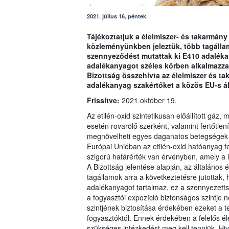
2021. július 16, péntek
Tájékoztatjuk a élelmiszer- és takarmány
közleményünkben jeleztük, több tagálla
szennyeződést mutattak ki E410 adaléka
adalékanyagot széles körben alkalmazza a
Bizottság összehívta az élelmiszer és tak
adalékanyag szakértőket a közös EU-s ál
Frissítve:
2021.október 19.
Az etilén-oxid szintetikusan előállított gá
esetén rovarölő szerként, valamint fertőtle
megnövelheti egyes daganatos betegségek k
Európai Unióban az etilén-oxid hatóanyag fe
szigorú határérték van érvényben, amely a
A Bizottság jelentése alapján, az általános 
tagállamok arra a következtetésre jutottak,
adalékanyagot tartalmaz, ez a szennyezetts
a fogyasztói expozíció biztonságos szintj
szintjének biztosítása érdekében ezeket a te
fogyasztóktól. Ennek érdekében a felelős é
szükséges intézkedést meg kell tenniük. Hiv