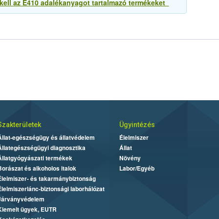
i kell az E410 adalékanyagot tartalmazó termékeket
Szakterületek
Ügyintézés
Állat-egészségügy és állatvédelem
Élelmiszer
Állategészségügyi diagnosztika
Állat
Állatgyógyászati termékek
Növény
Borászat és alkoholos italok
Labor/Egyéb
Élelmiszer- és takarmánybiztonság
Élelmiszerlánc-biztonsági laborhálózat
Járványvédelem
Kiemelt ügyek, EUTR