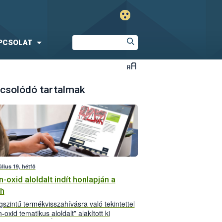
PCSOLAT
csolódó tartalmak
úlius 19, hétfő
n-oxid aloldalt indít honlapján a
h
ágszintű termékvisszahívásra való tekintettel
n-oxid tematikus aloldalt” alakított ki