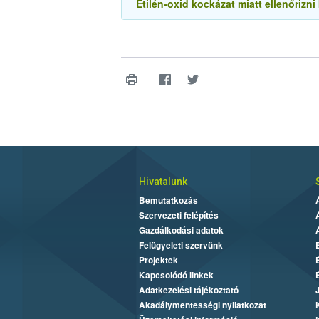
Etilén-oxid kockázat miatt ellenőrizn
Hivatalunk
Bemutatkozás
Szervezeti felépítés
Gazdálkodási adatok
Felügyeleti szervünk
Projektek
Kapcsolódó linkek
Adatkezelési tájékoztató
Akadálymentességi nyilatkozat