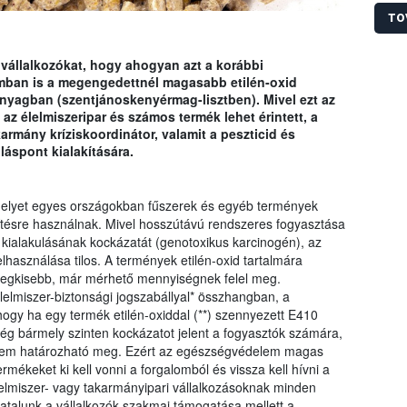
honla
Hivata
TO
azok 
termé
 vállalkozókat, hogy ahogyan azt a korábbi
oxidd
mban is a megengedettnél magasabb etilén-oxid
felha
nyagban (szentjánoskenyérmag-lisztben). Mivel ezt az
létre
z élelmiszeripar és számos termék lehet érintett, a
azono
armány kríziskoordinátor, valamit a peszticid és
láspont kialakítására.
z, melyet egyes országokban fűszerek és egyéb termények
nítésre használnak. Mivel hosszútávú rendszeres fogyasztása
ialakulásának kockázatát (genotoxikus karcinogén), az
lhasználása tilos. A termények etilén-oxid tartalmára
 legkisebb, már mérhető mennyiségnek felel meg.
élelmiszer-biztonsági jogszabállyal* összhangban, a
 hogy ha egy termék etilén-oxiddal (**) szennyezett E410
ég bármely szinten kockázatot jelent a fogyasztók számára,
e nem határozható meg. Ezért az egészségvédelem magas
rmékeket ki kell vonni a forgalomból és vissza kell hívni a
lelmiszer- vagy takarmányipari vállalkozásoknak minden
atalunk a vállalkozók szakmai támogatása mellett a