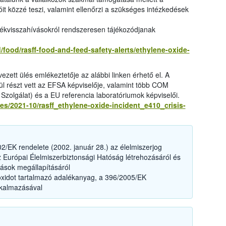
óit közzé teszi, valamint ellenőrzi a szükséges intézkedések
mékvisszahívásokról rendszeresen tájékozódjanak
/food/rasff-food-and-feed-safety-alerts/ethylene-oxide-
vezett ülés emlékeztetője az alábbi linken érhető el. A
l részt vett az EFSA képviselője, valamint több COM
Szolgálat) és a EU referencia laboratóriumok képviselői.
les/2021-10/rasff_ethylene-oxide-incident_e410_crisis-
/EK rendelete (2002. január 28.) az élelmiszerjog
az Európai Élelmiszerbiztonsági Hatóság létrehozásáról és
rások megállapításáról
n-oxidot tartalmazó adalékanyag, a 396/2005/EK
lkalmazásával