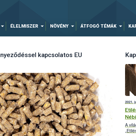
ÉLELMISZER
NÖVÉNY
ÁTFOGÓ TÉMÁK
KA
ennyeződéssel kapcsolatos EU
Kap
2021. j
Etilé
Nébi
A vil
„Etilé