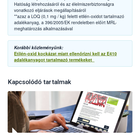
Hatóság létrehozásáról és az élelmiszerbiztonságra
vonatkozó eljárások megállapításáról
**azaz a LOQ (0,1 mg / kg) feletti etilén-oxidot tartalmazó
adalékanyag, a 396/2005/EK rendeletben előírt MRL-
meghatározás alkalmazásával
Korábbi közleményünk:
Etilén-oxid kockázat miatt ellenőrizni kell az E410
adalékanyagot tartalmazó termékeket
Kapcsolódó tartalmak