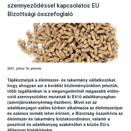
szennyeződéssel kapcsolatos EU
Bizottsági összefoglaló
2021. július 16, péntek
Tájékoztatjuk a élelmiszer- és takarmány vállalkozókat,
hogy ahogyan azt a korábbi közleményünkben jeleztük,
több tagállamban is a megengedettnél magasabb etilén-
oxid szennyeződést mutattak ki E410 adalékanyagban
(szentjánoskenyérmag-lisztben). Mivel ezt az
adalékanyagot széles körben alkalmazza az élelmiszeripar
és számos termék lehet érintett, a Bizottság összehívta az
élelmiszer és takarmány kríziskoordinátor, valamit a
peszticid és adalékanyag szakértőket a közös EU-s
álláspont kialakítására.