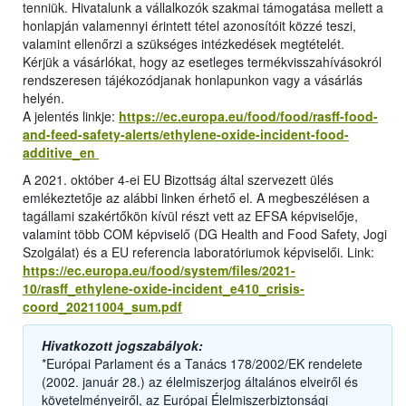
tenniük. Hivatalunk a vállalkozók szakmai támogatása mellett a
honlapján valamennyi érintett tétel azonosítóit közzé teszi,
valamint ellenőrzi a szükséges intézkedések megtételét.
Kérjük a vásárlókat, hogy az esetleges termékvisszahívásokról
rendszeresen tájékozódjanak honlapunkon vagy a vásárlás
helyén.
A jelentés linkje:
https://ec.europa.eu/food/food/rasff-food-
and-feed-safety-alerts/ethylene-oxide-incident-food-
additive_en
A 2021. október 4-ei EU Bizottság által szervezett ülés
emlékeztetője az alábbi linken érhető el. A megbeszélésen a
tagállami szakértőkön kívül részt vett az EFSA képviselője,
valamint több COM képviselő (DG Health and Food Safety, Jogi
Szolgálat) és a EU referencia laboratóriumok képviselői. Link:
https://ec.europa.eu/food/system/files/2021-
10/rasff_ethylene-oxide-incident_e410_crisis-
coord_20211004_sum.pdf
Hivatkozott jogszabályok:
*Európai Parlament és a Tanács 178/2002/EK rendelete
(2002. január 28.) az élelmiszerjog általános elveiről és
követelményeiről, az Európai Élelmiszerbiztonsági