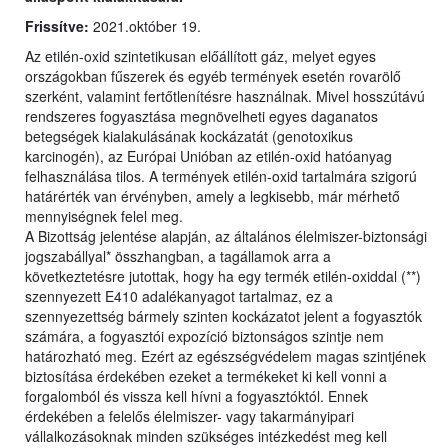
Frissítve:
2021.október 19.
Az etilén-oxid szintetikusan előállított gáz, melyet egyes
országokban fűszerek és egyéb termények esetén rovarölő
szerként, valamint fertőtlenítésre használnak. Mivel hosszútávú
rendszeres fogyasztása megnövelheti egyes daganatos
betegségek kialakulásának kockázatát (genotoxikus
karcinogén), az Európai Unióban az etilén-oxid hatóanyag
felhasználása tilos. A termények etilén-oxid tartalmára szigorú
határérték van érvényben, amely a legkisebb, már mérhető
mennyiségnek felel meg.
A Bizottság jelentése alapján, az általános élelmiszer-biztonsági
jogszabállyal* összhangban, a tagállamok arra a
következtetésre jutottak, hogy ha egy termék etilén-oxiddal (**)
szennyezett E410 adalékanyagot tartalmaz, ez a
szennyezettség bármely szinten kockázatot jelent a fogyasztók
számára, a fogyasztói expozíció biztonságos szintje nem
határozható meg. Ezért az egészségvédelem magas szintjének
biztosítása érdekében ezeket a termékeket ki kell vonni a
forgalomból és vissza kell hívni a fogyasztóktól. Ennek
érdekében a felelős élelmiszer- vagy takarmányipari
vállalkozásoknak minden szükséges intézkedést meg kell