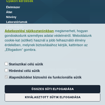
Gyakori kérdések
Élelmiszer
Állat
Növény
Laboratóriumok
Labor/Egyéb
Adatkezelési tájékoztatónkban
megismerheti, hogyan
gondoskodunk személyes adatai védelméről. Weboldalunk
cookie-kat (sütiket) használ a jobb felhasználói élmény
érdekében, melynek biztosításához kérjük, kattintson az
„Elfogadom” gombra.
Statisztikai célú sütik
Nemzeti Élelmiszerlánc-biztonsági Hivatal
Hirdetési célú sütik
Cím: 1024 Budapest, Keleti Károly utca. 24.
Alapműködést biztosító és funkcionális sütik
Levelezési cím: 1525 Budapest. Pf. 30.
ÖSSZES SÜTI ELFOGADÁSA
E-mail:
ugyfelszolgalat@nebih.gov.hu
Zöld szám: 06-80/263-244
KIVÁLASZTOTT SÜTIK ELFOGADÁSA
Telefon: 06-1/ 336-9000