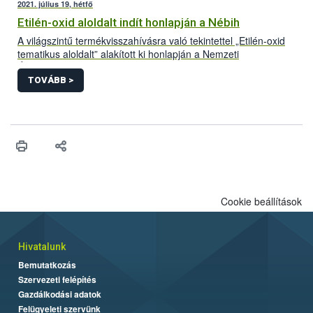
2021. július 19, hétfő
Etilén-oxid aloldalt indít honlapján a Nébih
A világszintű termékvisszahívásra való tekintettel „Etilén-oxid
tematikus aloldalt” alakított ki honlapján a Nemzeti
Élelmiszerlánc-biztonsági Hivatal (Nébih). A folyamatosan
frissülő felületre azok a Magyarországon forgalomba hozott
TOVÁBB >
termékek kerülnek, amelyek bizonyítottan etilén-oxiddal
szennyezett adalékanyag felhasználásával készültek. Az aloldal
létrehozásával az érintett termékek könnyebb azonosítását és
visszagyűjtését segíti a hivatal.
Cookie beállítások
Hivatalunk
Bemutatkozás
Szervezeti felépítés
Gazdálkodási adatok
Felügyeleti szervünk