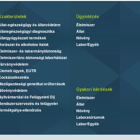
Szakterületek
Ügyintézés
Állat-egészségügy és állatvédelem
Élelmiszer
Állategészségügyi diagnosztika
Állat
Állatgyógyászati termékek
Növény
Borászat és alkoholos italok
Labor/Egyéb
Élelmiszer- és takarmánybiztonság
Élelmiszerlánc-biztonsági laborhálózat
Járványvédelem
Kiemelt ügyek, EUTR
Kockázatkezelés
Mezőgazdasági genetikai erőforrások
Gyakori kérdések
Növényvédelem
Nyilvántartási és Felügyeleti Díj
Élelmiszer
Rendszerszervezés és felügyelet
Állat
Termékpálya-ellenőrzés
Növény
Laboratóriumok
Labor/Egyéb