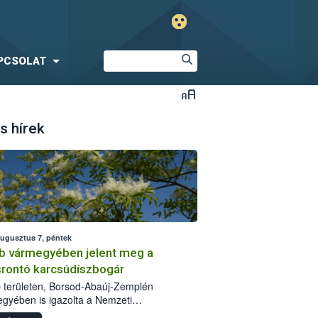
PCSOLAT
s hírek
augusztus 7, péntek
b vármegyében jelent meg a
srontó karcsúdíszbogár
 területen, Borsod-Abaúj-Zemplén
gyében is igazolta a Nemzeti
iszerlánc-biztonsági Hivatal (Nébih) a