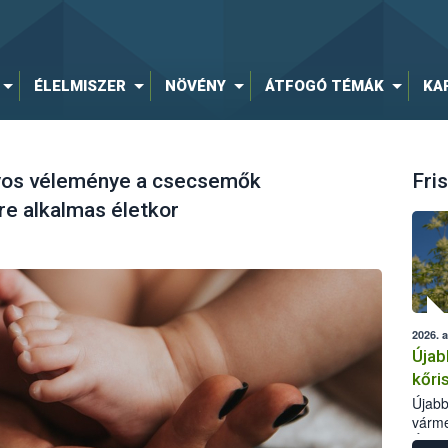
ÉLELMISZER
NÖVÉNY
ÁTFOGÓ TÉMÁK
KA
yos véleménye a csecsemők
Fris
e alkalmas életkor
2026. 
Újab
kőri
Újabb
várme
Élelm