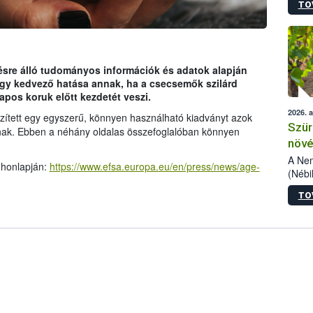
TO
kőris
jelen
talál
azono
folyta
sre álló tudományos információk és adatok alapján
intéz
vagy kedvező hatása annak, ha a csecsemők szilárd
össze
apos koruk előtt kezdetét veszi.
érdek
2026. 
ített egy egyszerű, könnyen használható kiadványt azok
Szür
nak. Ebben a néhány oldalas összefoglalóban könnyen
növé
szől
A Nem
 honlapján:
https://www.efsa.europa.eu/en/press/news/age-
(Nébi
Klart
TO
módos
egész
felha
célja
lehet
Az Or
felha
terme