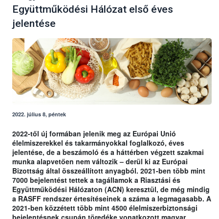
Együttműködési Hálózat első éves
jelentése
2022. július 8, péntek
2022-től új formában jelenik meg az Európai Unió
élelmiszerekkel és takarmányokkal foglalkozó, éves
jelentése, de a beszámoló és a háttérben végzett szakmai
munka alapvetően nem változik – derül ki az Európai
Bizottság által összeállított anyagból. 2021-ben több mint
7000 bejelentést tettek a tagállamok a Riasztási és
Együttműködési Hálózaton (ACN) keresztül, de még mindig
a RASFF rendszer értesítéseinek a száma a legmagasabb. A
2021-ben közzétett több mint 4500 élelmiszerbiztonsági
bejelentésnek csupán töredéke vonatkozott magyar