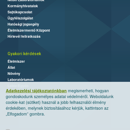
Kormányhivatalok
Sajtókapcsolat
Ügyfélszolgálat
Hatósági jogsegély
Élelmiszermentő Központ
Hírlevél feliratkozás
Gyakori kérdések
Élelmiszer
Állat
Növény
Laboratóriumok
Labor/Egyéb
Adatkezelési tájékoztatónkban
megismerheti, hogyan
gondoskodunk személyes adatai védelméről. Weboldalunk
cookie-kat (sütiket) használ a jobb felhasználói élmény
érdekében, melynek biztosításához kérjük, kattintson az
„Elfogadom” gombra.