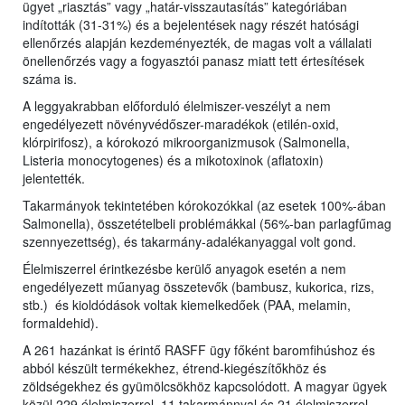
ügyet „riasztás” vagy „határ-visszautasítás” kategóriában
indították (31-31%) és a bejelentések nagy részét hatósági
ellenőrzés alapján kezdeményezték, de magas volt a vállalati
önellenőrzés vagy a fogyasztói panasz miatt tett értesítések
száma is.
A leggyakrabban előforduló élelmiszer-veszélyt a nem
engedélyezett növényvédőszer-maradékok (etilén-oxid,
klórpirifosz), a kórokozó mikroorganizmusok (Salmonella,
Listeria monocytogenes) és a mikotoxinok (aflatoxin)
jelentették.
Takarmányok tekintetében kórokozókkal (az esetek 100%-ában
Salmonella), összetételbeli problémákkal (56%-ban parlagfűmag
szennyezettség), és takarmány-adalékanyaggal volt gond.
Élelmiszerrel érintkezésbe kerülő anyagok esetén a nem
engedélyezett műanyag összetevők (bambusz, kukorica, rizs,
stb.) és kioldódások voltak kiemelkedőek (PAA, melamin,
formaldehid).
A 261 hazánkat is érintő RASFF ügy főként baromfihúshoz és
abból készült termékekhez, étrend-kiegészítőkhöz és
zöldségekhez és gyümölcsökhöz kapcsolódott. A magyar ügyek
közül 229 élelmiszerrel, 11 takarmánnyal és 21 élelmiszerrel