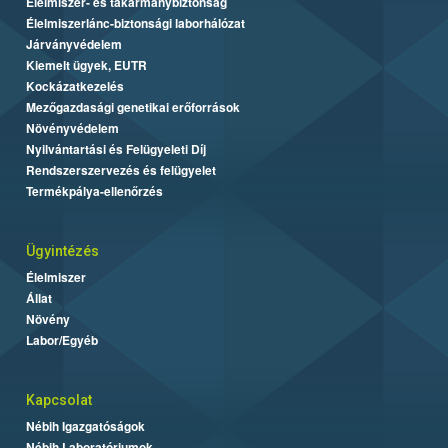
Élelmiszer- és takarmánybiztonság
Élelmiszerlánc-biztonsági laborhálózat
Járványvédelem
Kiemelt ügyek, EUTR
Kockázatkezelés
Mezőgazdasági genetikai erőforrások
Növényvédelem
Nyilvántartási és Felügyeleti Díj
Rendszerszervezés és felügyelet
Termékpálya-ellenőrzés
Ügyintézés
Élelmiszer
Állat
Növény
Labor/Egyéb
Kapcsolat
Nébih Igazgatóságok
Nébih Laboratóriumok