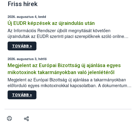
Friss hírek
2026. augusztus 4, kedd
Új EUDR képzések az újraindulás után
Az Információs Rendszer újbóli megnyitását követően
újraindultak az EUDR szerinti piaci szereplőknek szóló online
képzések.
TOVÁBB >
2026. augusztus 3, hétfő
Megjelent az Európai Bizottság új ajánlása egyes
mikotoxinok takarmányokban való jelenlétéről
Megjelent az Európai Bizottság új ajánlása a takarmányokban
előforduló egyes mikotoxinokkal kapcsolatban. A dokumentum
2027-től új irányértékek alkalmazását írja elő, és a jelenleg
TOVÁBB >
hatályos uniós ajánlások helyébe lép.