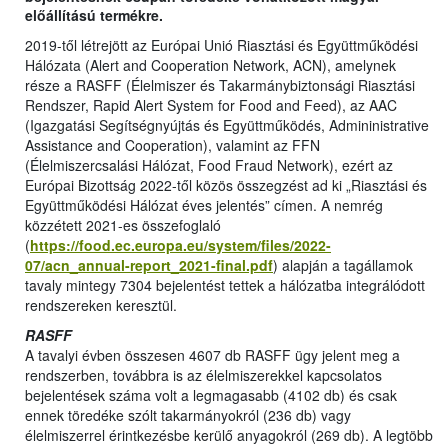
előállítású termékre.
2019-től létrejött az Európai Unió Riasztási és Együttműködési
Hálózata (Alert and Cooperation Network, ACN), amelynek
része a RASFF (Élelmiszer és Takarmánybiztonsági Riasztási
Rendszer, Rapid Alert System for Food and Feed), az AAC
(Igazgatási Segítségnyújtás és Együttműködés, Admininistrative
Assistance and Cooperation), valamint az FFN
(Élelmiszercsalási Hálózat, Food Fraud Network), ezért az
Európai Bizottság 2022-től közös összegzést ad ki „Riasztási és
Együttműködési Hálózat éves jelentés” címen. A nemrég
közzétett 2021-es összefoglaló
(
https://food.ec.europa.eu/system/files/2022-
07/acn_annual-report_2021-final.pdf
) alapján a tagállamok
tavaly mintegy 7304 bejelentést tettek a hálózatba integrálódott
rendszereken keresztül.
RASFF
A tavalyi évben összesen 4607 db RASFF ügy jelent meg a
rendszerben, továbbra is az élelmiszerekkel kapcsolatos
bejelentések száma volt a legmagasabb (4102 db) és csak
ennek töredéke szólt takarmányokról (236 db) vagy
élelmiszerrel érintkezésbe kerülő anyagokról (269 db). A legtöbb