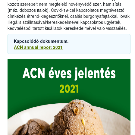
között szerepelt nem megfelelő növényvédő szer, hamisítás
(méz, dobozos italok), Covid-19-cel kapcsolatos megtévesztő
címkézés étrend-kiegészítőknél, csalás burgonyafajtákkal, lovak
illegális szállításával/kereskedelmével kapcsolatos ügyletek,
kedvtelésből tartott kisállatok kereskedelmével való visszaélés.
Kapcsolódó dokumentum:
ACN annual report 2021