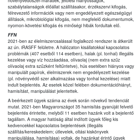
növényvédőszer-maradék, jelölési hiányosságok,
szabálytalanságok élőállat szállításakor, érzékszervi kifogás,
félrevezető információk vagy nem engedélyezett egészségügyi
állítások, mikrobiológiai kifogás, nem megfelelő dokumentumok,
nyomon-követési kifogás és minőségi hibák fordultak elő.
FFN
2021-ben az élelmiszercsalással foglalkozó rendszer is átkerült
az ún. iRASFF felületre. A hálózaton kisállatokkal kapcsolatos
problémák (407 esetből 114 esetben), halak (pl. tonhal) illegális
kezelése vagy víz hozzáadása, olívaolaj (nem extra szűz
olívaolaj extra szűzként feltűntetve), hús esetében hiányos vagy
manipulált papírok, élelmiszerek nem engedélyezett kezelése
(pl. növényvédő szer alkalmazása vagy tonhal kezelése) miatt
indult bejelentés. Az esetek közel felében dokumentációhiányt,
hamisítást, manipulálást jelentettek.
A beérkezett ügyek száma az évek során növekvő tendenciát
mutat. 2021-ben Magyarországot 35 hamisítás gyanúját felvető
bejelentés érintette, melyből 11 esetben hazánk volt a bejelentő
tagállam. A magyar hatóság által indított ügyek főleg kis
kedvencekkel kapcsolatos bejelentések (illegális
szállítás/kereskedelem; útlevelek, oltási kiskönyvek
manipulálása, hamisítása) voltak, de hazánkat érintő ügyek