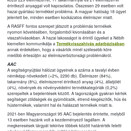
érintkező anyaggal volt kapcsolatos. Összesen 29 esetben volt
hazai gyártású termékkel probléma. A magyar hatóság 18 ügyet
jelentett be, minden esetben kockázatos élelmiszer miatt.
A RASFF fontos szerepet játszott a problémás termékek
nyomon követésében, forgalomból kivonásában és a
visszahívásokban. A hazai lakosságot is érintő ügyeket a Nébih
kiemelten kommunikálja a
Termékvisszahívás adatbázisában
annak érdekében, hogy a vásárlók minél szélesebb köre
mielőbb értesüljön az élelmiszerbiztonsági problémákról.
AAC
A segítségnyújtási hálózat ügyeinek a száma a tavalyi évben
némiképp növekedett (+2%, 2290 db). Élelmiszer (84%),
takarmány (8%), élelmiszerrel érintkező anyag (4%), állatjólét
(4%), növények és növényvédelmi termékkategóriák (0,2%)
szerepeltek a bejelentések között. A tagországok gyakran kértek
segítséget zöldségek és gyümölcsök, étrend-kiegészítők, hús és
hústermékek, valamint hal és halászati termékek miatt is.
2021-ben Magyarországot 95 AAC bejelentés érintette, melyből
13 esetben hazánk volt a kezdeményező tagállam. A
megkeresések tárgyát tekintve többek között határérték feletti