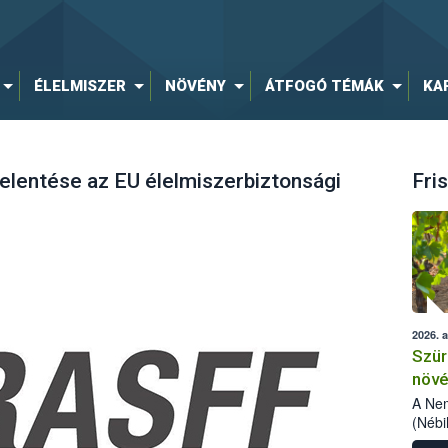
ÉLELMISZER
NÖVÉNY
ÁTFOGÓ TÉMÁK
KA
elentése az EU élelmiszerbiztonsági
Fris
2026. 
Szür
növé
szől
A Nem
(Nébi
Klart