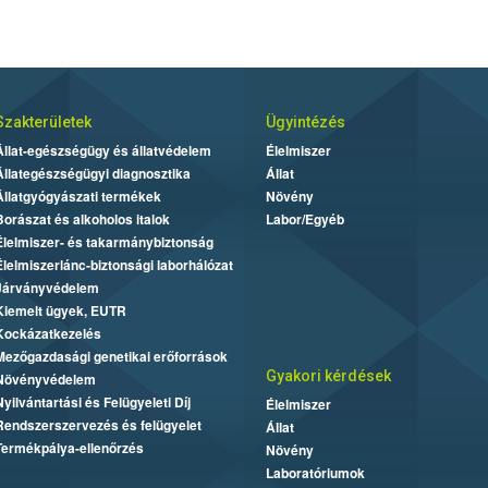
Szakterületek
Ügyintézés
Állat-egészségügy és állatvédelem
Élelmiszer
Állategészségügyi diagnosztika
Állat
Állatgyógyászati termékek
Növény
Borászat és alkoholos italok
Labor/Egyéb
Élelmiszer- és takarmánybiztonság
Élelmiszerlánc-biztonsági laborhálózat
Járványvédelem
Kiemelt ügyek, EUTR
Kockázatkezelés
Mezőgazdasági genetikai erőforrások
Gyakori kérdések
Növényvédelem
Nyilvántartási és Felügyeleti Díj
Élelmiszer
Rendszerszervezés és felügyelet
Állat
Termékpálya-ellenőrzés
Növény
Laboratóriumok