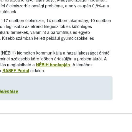
fel élelmiszerbiztonsági probléma, amely csupán 0,8%-a a
entésnek.
117 esetben élelmiszer, 14 esetben takarmány, 10 esetben
thon leginkább az étrend-kiegészítők és különleges
pékáru termékek, valamint a baromfihús és egyéb
. Kisebb számban kellett például gyümölcsökkel és
l (NÉBIH) kiemelten kommunikálja a hazai lakosságot érintő
inél szélesebb köre időben értesüljön a problémákról. A
tás megtalálható a
NÉBIH honlapján
. A témához
 a
RASFF Portal
oldalon.
 jelentése