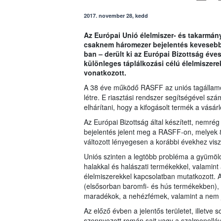
2017. november 28, kedd
Az Európai Unió élelmiszer- és takarmán
csaknem háromezer bejelentés kevesebb m
ban – derült ki az Európai Bizottság év
különleges táplálkozási célú élelmiszere
vonatkozott.
A 38 éve működő RASFF az uniós tagállamok
létre. E riasztási rendszer segítségével szá
elhárítani, hogy a kifogásolt termék a vásár
Az Európai Bizottság által készített, nemré
bejelentés jelent meg a RASFF-on, melyek 
változott lényegesen a korábbi évekhez visz
Uniós szinten a legtöbb probléma a gyümölc
halakkal és halászati termékekkel, valamint 
élelmiszerekkel kapcsolatban mutatkozott.
(elsősorban baromfi- és hús termékekben), a
maradékok, a nehézfémek, valamint a nem j
Az előző évben a jelentős területet, illetve 
szennyezett román sajt vagy a szalmonelláva