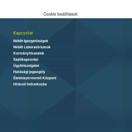
Cookie beállítások
Kapcsolat
Nébih Igazgatóságok
Nébih Laboratóriumok
Kormányhivatalok
Sajtókapcsolat
Ügyfélszolgálat
Hatósági jogsegély
Élelmiszermentő Központ
Hírlevél feliratkozás