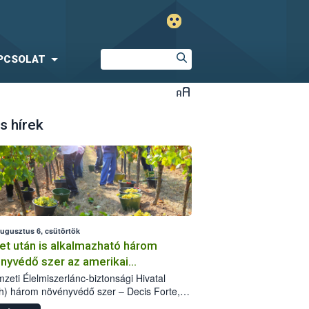
PCSOLAT
s hírek
augusztus 6, csütörtök
et után is alkalmazható három
nyvédő szer az amerikai
őkabóca ellen
zeti Élelmiszerlánc-biztonsági Hivatal
h) három növényvédő szer – Decis Forte,
an 24 EW, Oroganic – engedélyokiratát