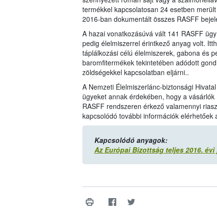
termékkel kapcsolatosan 24 esetben merült 
2016-ban dokumentált összes RASFF bejel
A hazai vonatkozásúvá vált 141 RASFF ügy 
pedig élelmiszerrel érintkező anyag volt. It
táplálkozási célú élelmiszerek, gabona és 
baromfitermékek tekintetében adódott gond
zöldségekkel kapcsolatban eljárni..
A Nemzeti Élelmiszerlánc-biztonsági Hivata
ügyeket annak érdekében, hogy a vásárlók m
RASFF rendszeren érkező valamennyi riasz
kapcsolódó további információk elérhetőek
Kapcsolódó anyagok:
Az Európai Bizottság teljes 2016. évi