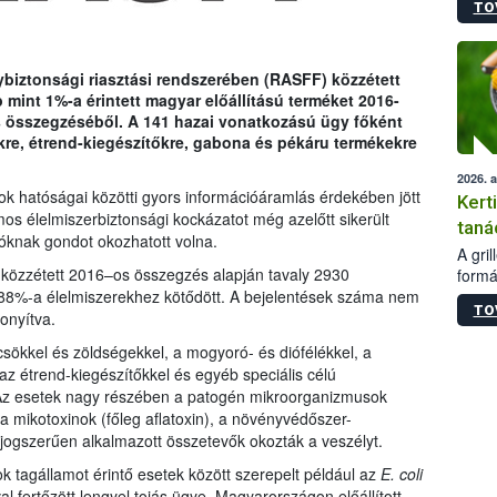
TO
módos
egész
felha
célja
ybiztonsági riasztási rendszerében (RASFF) közzétett
lehet
int 1%-a érintett magyar előállítású terméket 2016-
Az Or
es összegzéséből. A 141 hazai vonatkozású ügy főként
felha
kre, étrend-kiegészítőkre, gabona és pékáru termékekre
terme
2026. 
 hatóságai közötti gyors információáramlás érdekében jött
Kert
mos élelmiszerbiztonsági kockázatot még azelőtt sikerült
taná
lóknak gondot okozhatott volna.
A gri
g közzétett 2016–os összegzés alapján tavaly 2930
formá
romlá
88%-a élelmiszerekhez kötődött. A bejelentések száma nem
TO
szapo
onyítva.
sütög
sökkel és zöldségekkel, a mogyoró- és diófélékkel, a
techni
az étrend-kiegészítőkkel és egyéb speciális célú
alapa
 Az esetek nagy részében a patogén mikroorganizmusok
higié
 mikotoxinok (főleg aflatoxin), a növényvédőszer-
hőkez
ogszerűen alkalmazott összetevők okozták a veszélyt.
tárol
Hivat
sok tagállamot érintő esetek között szerepelt például az
E. coli
a biz
l fertőzött lengyel tojás ügye. Magyarországon előállított