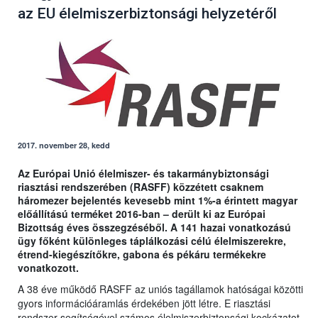
az EU élelmiszerbiztonsági helyzetéről
2017. november 28, kedd
Az Európai Unió élelmiszer- és takarmánybiztonsági
riasztási rendszerében (RASFF) közzétett csaknem
háromezer bejelentés kevesebb mint 1%-a érintett magyar
előállítású terméket 2016-ban – derült ki az Európai
Bizottság éves összegzéséből. A 141 hazai vonatkozású
ügy főként különleges táplálkozási célú élelmiszerekre,
étrend-kiegészítőkre, gabona és pékáru termékekre
vonatkozott.
A 38 éve működő RASFF az uniós tagállamok hatóságai közötti
gyors információáramlás érdekében jött létre. E riasztási
rendszer segítségével számos élelmiszerbiztonsági kockázatot