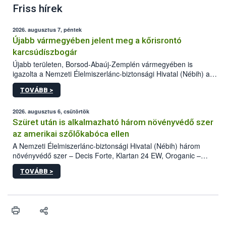
Friss hírek
2026. augusztus 7, péntek
Újabb vármegyében jelent meg a kőrisrontó
karcsúdíszbogár
Újabb területen, Borsod-Abaúj-Zemplén vármegyében is
igazolta a Nemzeti Élelmiszerlánc-biztonsági Hivatal (Nébih) a
kőrisrontó karcsúdíszbogár (Agrilus planipennis) jelenlétét. A
TOVÁBB >
kártevőt nem csak színcsapdában találták meg, de már fertőzött
fában is azonosították. A növényvédelmi szakemberek folytatják
az intenzív felderítést, emellett az intézkedéseket a szlovák
2026. augusztus 6, csütörtök
hatósággal is összehangolják a terjedés megállítása érdekében.
Szüret után is alkalmazható három növényvédő szer
az amerikai szőlőkabóca ellen
A Nemzeti Élelmiszerlánc-biztonsági Hivatal (Nébih) három
növényvédő szer – Decis Forte, Klartan 24 EW, Oroganic –
engedélyokiratát módosította, így azok a szüretet követően,
TOVÁBB >
egészen a vesszőérettség (BBCH 91) stádiumáig
felhasználhatóak a szőlőben. A kiterjesztések célja, hogy a korai
érésű szőlőkben is legyen lehetőség a károsító elleni további
védekezésre. Az Oroganic készítmény kis kiszerelésben kiskerti
felhasználók számára is elérhető és ökológiai termesztésben is
engedélyezett.