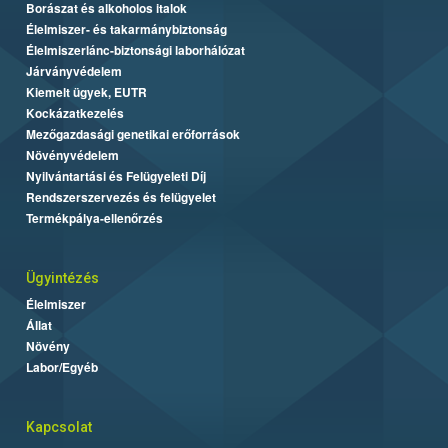
Borászat és alkoholos italok
Élelmiszer- és takarmánybiztonság
Élelmiszerlánc-biztonsági laborhálózat
Járványvédelem
Kiemelt ügyek, EUTR
Kockázatkezelés
Mezőgazdasági genetikai erőforrások
Növényvédelem
Nyilvántartási és Felügyeleti Díj
Rendszerszervezés és felügyelet
Termékpálya-ellenőrzés
Ügyintézés
Élelmiszer
Állat
Növény
Labor/Egyéb
Kapcsolat