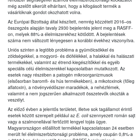
még azelőtt sikerült elhárítani, hogy a kifogásolt termék a
vásárlóknak gondot okozhatott volna.
Az Európai Bizottság által készített, nemrég közzétett 2016–os
összegzés alapján tavaly 2930 bejelentés jelent meg a RASFF-
on, melyek 88%-a élelmiszerekhez kötődött. A bejelentések
száma nem változott lényegesen a korábbi évekhez viszonyítva.
Uniós szinten a legtöbb probléma a gyümölcsökkel és
zöldségekkel, a mogyoró- és diófélékkel, a halakkal és halászati
termékekkel, valamint az étrend-kiegészítőkkel és egyéb
speciális célú élelmiszerekkel kapcsolatban mutatkozott. Az
esetek nagy részében a patogén mikroorganizmusok
(elsősorban baromfi- és hús termékekben), a mikotoxinok (főleg
aflatoxin), a növényvédőszer-maradékok, a nehézfémek,
valamint a nem jogszerűen alkalmazott összetevők okozták a
veszélyt.
Az előző évben a jelentős területet, illetve sok tagállamot érintő
esetek között szerepelt például az
E. coli
szennyezett román sajt
vagy a szalmonellával fertőzött lengyel tojás ügye.
Magyarországon előállított termékkel kapcsolatosan 24 esetben
merült fel élelmiszerbiztonsági probléma, amely csupán 0,8%-a