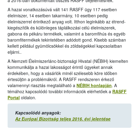
a 2016-ban dokumentált összes RASFF bejelentésnek.
A hazai vonatkozásúvá vált 141 RASFF ügy 117 esetben
élelmiszer, 14 esetben takarmány, 10 esetben pedig
élelmiszerrel érintkező anyag volt. Itthon leginkább az étrend-
kiegészítők és különleges táplálkozási célú élelmiszerek,
gabona és pékáru termékek, valamint a baromfihús és egyéb
baromfitermékek tekintetében adódott gond. Kisebb számban
kellett például gyümölcsökkel és zöldségekkel kapcsolatban
eljárni..
A Nemzeti Élelmiszerlánc-biztonsági Hivatal (NÉBIH) kiemelten
kommunikálja a hazai lakosságot érintő ügyeket annak
érdekében, hogy a vásárlók minél szélesebb köre időben
értesüljön a problémákról. A RASFF rendszeren érkező
valamennyi riasztás megtalálható a
NÉBIH honlapján
. A
témához kapcsolódó további információk elérhetőek a
RASFF
Portal
oldalon.
Kapcsolódó anyagok:
Az Európai Bizottság teljes 2016. évi jelentése