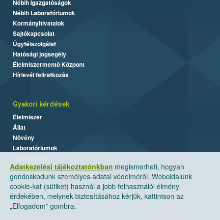
Nébih Igazgatóságok
Nébih Laboratóriumok
Kormányhivatalok
Sajtókapcsolat
Ügyfélszolgálat
Hatósági jogsegély
Élelmiszermentő Központ
Hírlevél feliratkozás
Gyakori kérdések
Élelmiszer
Állat
Növény
Laboratóriumok
Labor/Egyéb
Adatkezelési tájékoztatónkban
megismerheti, hogyan
gondoskodunk személyes adatai védelméről. Weboldalunk
cookie-kat (sütiket) használ a jobb felhasználói élmény
érdekében, melynek biztosításához kérjük, kattintson az
„Elfogadom” gombra.