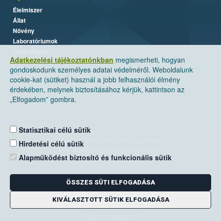
Élelmiszer
Állat
Növény
Laboratóriumok
Labor/Egyéb
Adatkezelési tájékoztatónkban
megismerheti, hogyan
gondoskodunk személyes adatai védelméről. Weboldalunk
cookie-kat (sütiket) használ a jobb felhasználói élmény
érdekében, melynek biztosításához kérjük, kattintson az
„Elfogadom” gombra.
Statisztikai célú sütik
Nemzeti Élelmiszerlánc-biztonsági Hivatal
Hirdetési célú sütik
Cím: 1024 Budapest, Keleti Károly utca. 24.
Alapműködést biztosító és funkcionális sütik
Levelezési cím: 1525 Budapest. Pf. 30.
ÖSSZES SÜTI ELFOGADÁSA
E-mail:
ugyfelszolgalat@nebih.gov.hu
Zöld szám: 06-80/263-244
KIVÁLASZTOTT SÜTIK ELFOGADÁSA
Telefon: 06-1/ 336-9000
Fax: 06-1/336-9479