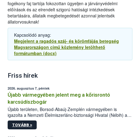
fogékony faj tartója fokozottan ügyeljen a járványvédelmi
előírások és az elrendelt szigorú hatósági intézkedések
betartására, állataik megbetegedését azonnal jelentsék
állatorvosuknak!
Kapcsolódó anyag:
Megjelent a ragadós száj- és körömfájás betegség
Magyarországon című közlemény letölthető
formátumban (docx)
Friss hírek
2026. augusztus 7, péntek
Újabb vármegyében jelent meg a kőrisrontó
karcsúdíszbogár
Újabb területen, Borsod-Abaúj-Zemplén vármegyében is
igazolta a Nemzeti Élelmiszerlánc-biztonsági Hivatal (Nébih) a
kőrisrontó karcsúdíszbogár (Agrilus planipennis) jelenlétét. A
TOVÁBB >
kártevőt nem csak színcsapdában találták meg, de már fertőzött
fában is azonosították. A növényvédelmi szakemberek folytatják