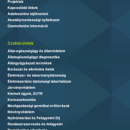
Projektek
Kapcsolódó linkek
Adatkezelési tájékoztató
Akadálymentességi nyilatkozat
Üzemeltetési információ
Szakterületek
Állat-egészségügy és állatvédelem
Állategészségügyi diagnosztika
Állatgyógyászati termékek
Borászat és alkoholos italok
Élelmiszer- és takarmánybiztonság
Élelmiszerlánc-biztonsági laborhálózat
Járványvédelem
Kiemelt ügyek, EUTR
Kockázatkezelés
Mezőgazdasági genetikai erőforrások
Növényvédelem
Nyilvántartási és Felügyeleti Díj
Rendszerszervezés és felügyelet
Termékpálya-ellenőrzés