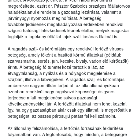
megerősítette, ezért dr. Pásztor Szabolcs országos főállatorvos
haladéktalanul elrendelte a gazdaság lezárását, valamint a
járványügyi nyomozás megindítását. A betegség
továbbterjedésének megakadályozása érdekében rendkívül
szigorú hatósági intézkedések lépnek életbe, melyek magukba
foglalják a fogékony élőállat fajok szállításának tilalmát is.
A ragadós száj- és körömfájás egy rendkívül fertőző vírusos
betegség, amely főként a hasított körmű állatokat (például:
szarvasmarha, sertés, juh, kecske, bivaly, vadon élő kérődzők)
érinti. A betegség fő tünetei közé tartozik a láz, az
étvágytalanság, a nyálzás és a hólyagok megjelenése a
szájban, illetve a lábvégeken. A ragadós száj- és körömfájás
emberekre nagyon ritkán terjed át, az állatállományokban
azonban rendkívül nagy ragályozó képessége és gyors
terjedése miatt megjelenése súlyos gazdasági
következményekkel jár. A fertőzött állatokat nem lehet kezelni,
így, ha egy gazdaságban akár csak egy állatnál is megerősítik a
betegséget, az összes párosujjú patást fel kell számolni.
Az állomány felszámolása, a fertőzés forrásának felderítése
folyamatban van. A legfontosabb, hogy minden, a betegségre