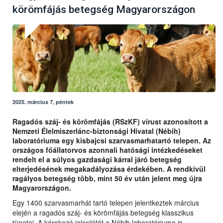
körömfájás betegség Magyarországon
2025. március 7, péntek
Ragadós száj- és körömfájás (RSzKF) vírust azonosított a
Nemzeti Élelmiszerlánc-biztonsági Hivatal (Nébih)
laboratóriuma egy kisbajcsi szarvasmarhatartó telepen. Az
országos főállatorvos azonnali hatósági intézkedéseket
rendelt el a súlyos gazdasági kárral járó betegség
elterjedésének megakadályozása érdekében. A rendkívül
ragályos betegség több, mint 50 év után jelent meg újra
Magyarországon.
Egy 1400 szarvasmarhát tartó telepen jelentkeztek március
elején a ragadós száj- és körömfájás betegség klasszikus
tünetei. A kórokozó jelenlétét a Nébih laboratóriuma is