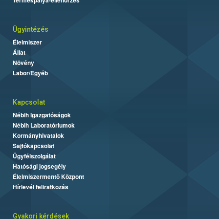
Ügyintézés
Élelmiszer
Állat
Növény
Labor/Egyéb
Kapcsolat
Nébih Igazgatóságok
Nébih Laboratóriumok
Kormányhivatalok
Sajtókapcsolat
Ügyfélszolgálat
Hatósági jogsegély
Élelmiszermentő Központ
Hírlevél feliratkozás
Gyakori kérdések