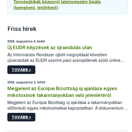
Tenyészbikák központi lajstromszám listája
(kereshető, letölthető)
Friss hírek
2026. augusztus 4, kedd
Új EUDR képzések az újraindulás után
Az Információs Rendszer újbóli megnyitását követően
újraindultak az EUDR szerinti piaci szereplőknek szóló online
képzések.
TOVÁBB >
2026. augusztus 3, hétfő
Megjelent az Európai Bizottság új ajánlása egyes
mikotoxinok takarmányokban való jelenlétéről
Megjelent az Európai Bizottság új ajánlása a takarmányokban
előforduló egyes mikotoxinokkal kapcsolatban. A dokumentum
2027-től új irányértékek alkalmazását írja elő, és a jelenleg
TOVÁBB >
hatályos uniós ajánlások helyébe lép.