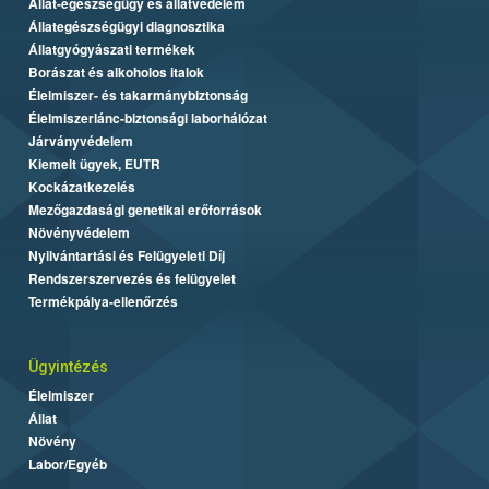
Állat-egészségügy és állatvédelem
Állategészségügyi diagnosztika
Állatgyógyászati termékek
Borászat és alkoholos italok
Élelmiszer- és takarmánybiztonság
Élelmiszerlánc-biztonsági laborhálózat
Járványvédelem
Kiemelt ügyek, EUTR
Kockázatkezelés
Mezőgazdasági genetikai erőforrások
Növényvédelem
Nyilvántartási és Felügyeleti Díj
Rendszerszervezés és felügyelet
Termékpálya-ellenőrzés
Ügyintézés
Élelmiszer
Állat
Növény
Labor/Egyéb