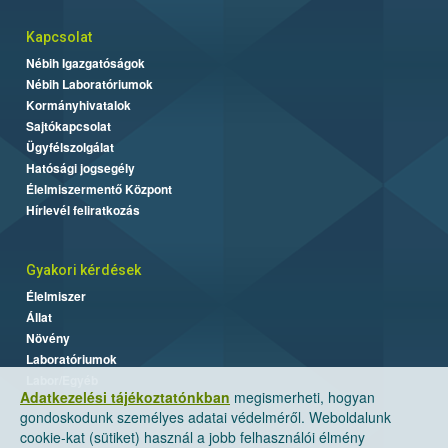
Kapcsolat
Nébih Igazgatóságok
Nébih Laboratóriumok
Kormányhivatalok
Sajtókapcsolat
Ügyfélszolgálat
Hatósági jogsegély
Élelmiszermentő Központ
Hírlevél feliratkozás
Gyakori kérdések
Élelmiszer
Állat
Növény
Laboratóriumok
Labor/Egyéb
Adatkezelési tájékoztatónkban
megismerheti, hogyan
gondoskodunk személyes adatai védelméről. Weboldalunk
cookie-kat (sütiket) használ a jobb felhasználói élmény