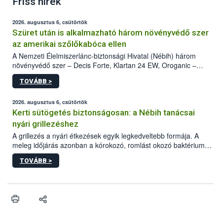
Friss hírek
2026. augusztus 6, csütörtök
Szüret után is alkalmazható három növényvédő szer
az amerikai szőlőkabóca ellen
A Nemzeti Élelmiszerlánc-biztonsági Hivatal (Nébih) három
növényvédő szer – Decis Forte, Klartan 24 EW, Oroganic –
engedélyokiratát módosította, így azok a szüretet követően,
TOVÁBB >
egészen a vesszőérettség (BBCH 91) stádiumáig
felhasználhatóak a szőlőben. A kiterjesztések célja, hogy a korai
érésű szőlőkben is legyen lehetőség a károsító elleni további
2026. augusztus 6, csütörtök
védekezésre. Az Oroganic készítmény kis kiszerelésben kiskerti
Kerti sütögetés biztonságosan: a Nébih tanácsai
felhasználók számára is elérhető és ökológiai termesztésben is
nyári grillezéshez
engedélyezett.
A grillezés a nyári étkezések egyik legkedveltebb formája. A
meleg időjárás azonban a kórokozó, romlást okozó baktériumok
gyorsabb szaporodásának is kedvez. A szabadtéri sütögetés
TOVÁBB >
ezért nem csupán a megfelelő sütési technikáról szól: legalább
ilyen fontos az alapanyagok biztonságos kezelése, az alapvető
higiéniai szabályok betartása, a megfelelő hőkezelés, valamint a
maradékok szakszerű tárolása. A Nemzeti Élelmiszerlánc-
biztonsági Hivatal (Nébih) Oktatási Programja összegyűjtötte a
biztonságos grillezés legfontosabb tudnivalóit.