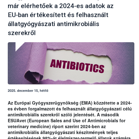
már elérhetőek a 2024-es adatok az
EU-ban értékesített és felhasznált
állatgyógyászati antimikrobiális
szerekről
2025. december 15, hétfő
Az Európai Gyógyszerügynökség (EMA) közzétette a 2024-
es évben forgalmazott és felhasznált állatgyógyászati célú
antimikrobiális szerekről szóló jelentését. A második
ESUAvet (European Sales and Use of Antimicrobials for
veterinary medicine) riport szerint 2024-ben az
antimikrobiális állatgyógyászati készítmények teljes
értékesítésének 98%-át élelmiszer-termelő állatok számára