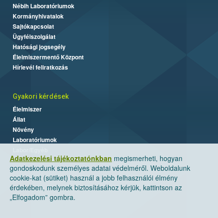
Nébih Laboratóriumok
Kormányhivatalok
Sajtókapcsolat
Ügyfélszolgálat
Hatósági jogsegély
Élelmiszermentő Központ
Hírlevél feliratkozás
Gyakori kérdések
Élelmiszer
Állat
Növény
Laboratóriumok
Labor/Egyéb
Adatkezelési tájékoztatónkban
megismerheti, hogyan
gondoskodunk személyes adatai védelméről. Weboldalunk
cookie-kat (sütiket) használ a jobb felhasználói élmény
érdekében, melynek biztosításához kérjük, kattintson az
„Elfogadom” gombra.