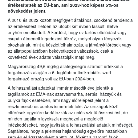
értékesítették az EU-ban, ami 2023-hoz képest 5%-os
növekedést jelent.
A 2010 és 2022 között megfigyelt általános, csökkenő tendencia
az értékesítést illetően az utóbbi két évben lassult, illetve
enyhén emelkedett. A kérdést, hogy ez tartós eltolódást vagy
csupán átmeneti ingadozást tükröz, melyet olyan tényezők
okozhatnak, mint a készletfelhalmozás, a járványkitörések vagy
az állatpopulációban bekövetkezett változások, csak a
következő évek adatai válaszolják majd meg.
Magyarország 49,6 mg/kg állategységre számolt értékkel a
forgalmazás alapján a 6. legtöbb antimikrobiális szert
forgalmazó ország volt az EU-ban 2024-ben.
A felhasználási adatokat immár második éve jelentik a
tagállamok az EMA-nak szarvasmarha, sertés, házityúk és
pulyka fajok esetében, ami nagy előrelépést jelent a
részletesebb és pontos ismeretek felé. Az országok közti
eltérések egyelőre korlátozzák az uniós szintű összesítést, de
minden tagállam igyekszik meghozni a megfelelő
intézkedéseket, hogy javítsák a felhasználási adataik minőségét.
Sajnálatos, hogy a jelentési hajlandóság egyelőre hazánkban
sem éri el ágazatonként a 90%-ot, főként a baromfi fajok