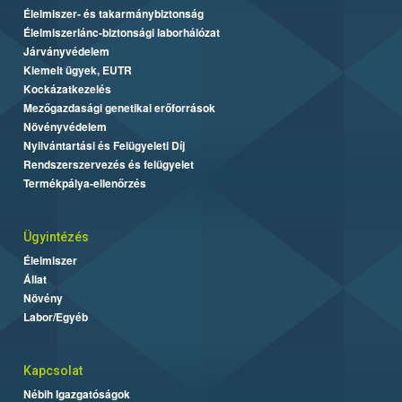
Élelmiszer- és takarmánybiztonság
Élelmiszerlánc-biztonsági laborhálózat
Járványvédelem
Kiemelt ügyek, EUTR
Kockázatkezelés
Mezőgazdasági genetikai erőforrások
Növényvédelem
Nyilvántartási és Felügyeleti Díj
Rendszerszervezés és felügyelet
Termékpálya-ellenőrzés
Ügyintézés
Élelmiszer
Állat
Növény
Labor/Egyéb
Kapcsolat
Nébih Igazgatóságok