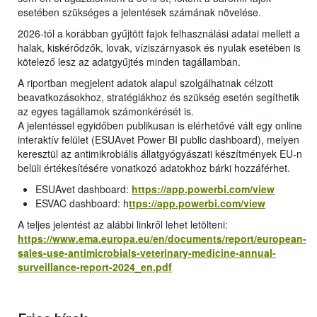
esetében szükséges a jelentések számának növelése.
2026-tól a korábban gyűjtött fajok felhasználási adatai mellett a
halak, kiskérődzők, lovak, víziszárnyasok és nyulak esetében is
kötelező lesz az adatgyűjtés minden tagállamban.
A riportban megjelent adatok alapul szolgálhatnak célzott
beavatkozásokhoz, stratégiákhoz és szükség esetén segíthetik
az egyes tagállamok számonkérését is.
A jelentéssel egyidőben publikusan is elérhetővé vált egy online
interaktív felület (ESUAvet Power BI public dashboard), melyen
keresztül az antimikrobiális állatgyógyászati készítmények EU-n
belüli értékesítésére vonatkozó adatokhoz bárki hozzáférhet.
ESUAvet dashboard:
https://app.powerbi.com/view
ESVAC dashboard: h
ttps://app.powerbi.com/view
A teljes jelentést az alábbi linkről lehet letölteni:
https://www.ema.europa.eu/en/documents/report/european-
sales-use-antimicrobials-veterinary-medicine-annual-
surveillance-report-2024_en.pdf