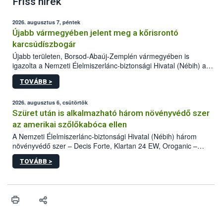
Friss hírek
2026. augusztus 7, péntek
Újabb vármegyében jelent meg a kőrisrontó
karcsúdíszbogár
Újabb területen, Borsod-Abaúj-Zemplén vármegyében is
igazolta a Nemzeti Élelmiszerlánc-biztonsági Hivatal (Nébih) a
kőrisrontó karcsúdíszbogár (Agrilus planipennis) jelenlétét. A
TOVÁBB >
kártevőt nem csak színcsapdában találták meg, de már fertőzött
fában is azonosították. A növényvédelmi szakemberek folytatják
az intenzív felderítést, emellett az intézkedéseket a szlovák
2026. augusztus 6, csütörtök
hatósággal is összehangolják a terjedés megállítása érdekében.
Szüret után is alkalmazható három növényvédő szer
az amerikai szőlőkabóca ellen
A Nemzeti Élelmiszerlánc-biztonsági Hivatal (Nébih) három
növényvédő szer – Decis Forte, Klartan 24 EW, Oroganic –
engedélyokiratát módosította, így azok a szüretet követően,
TOVÁBB >
egészen a vesszőérettség (BBCH 91) stádiumáig
felhasználhatóak a szőlőben. A kiterjesztések célja, hogy a korai
érésű szőlőkben is legyen lehetőség a károsító elleni további
védekezésre. Az Oroganic készítmény kis kiszerelésben kiskerti
felhasználók számára is elérhető és ökológiai termesztésben is
engedélyezett.