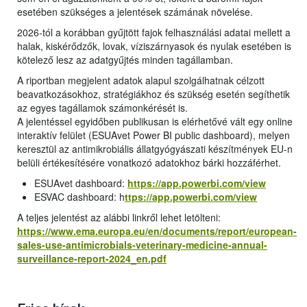
esetében szükséges a jelentések számának növelése.
2026-tól a korábban gyűjtött fajok felhasználási adatai mellett a
halak, kiskérődzők, lovak, víziszárnyasok és nyulak esetében is
kötelező lesz az adatgyűjtés minden tagállamban.
A riportban megjelent adatok alapul szolgálhatnak célzott
beavatkozásokhoz, stratégiákhoz és szükség esetén segíthetik
az egyes tagállamok számonkérését is.
A jelentéssel egyidőben publikusan is elérhetővé vált egy online
interaktív felület (ESUAvet Power BI public dashboard), melyen
keresztül az antimikrobiális állatgyógyászati készítmények EU-n
belüli értékesítésére vonatkozó adatokhoz bárki hozzáférhet.
ESUAvet dashboard:
https://app.powerbi.com/view
ESVAC dashboard: h
ttps://app.powerbi.com/view
A teljes jelentést az alábbi linkről lehet letölteni:
https://www.ema.europa.eu/en/documents/report/european-
sales-use-antimicrobials-veterinary-medicine-annual-
surveillance-report-2024_en.pdf