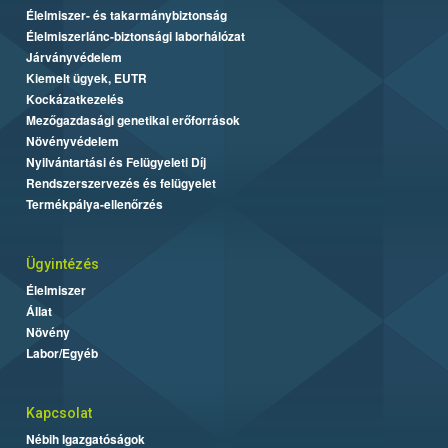
Élelmiszer- és takarmánybiztonság
Élelmiszerlánc-biztonsági laborhálózat
Járványvédelem
Kiemelt ügyek, EUTR
Kockázatkezelés
Mezőgazdasági genetikai erőforrások
Növényvédelem
Nyilvántartási és Felügyeleti Díj
Rendszerszervezés és felügyelet
Termékpálya-ellenőrzés
Ügyintézés
Élelmiszer
Állat
Növény
Labor/Egyéb
Kapcsolat
Nébih Igazgatóságok