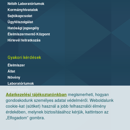
Nébih Laboratóriumok
Kormányhivatalok
Sajtókapcsolat
Ügyfélszolgálat
Hatósági jogsegély
Élelmiszermentő Központ
Hírlevél feliratkozás
Gyakori kérdések
Élelmiszer
Állat
Növény
Laboratóriumok
Labor/Egyéb
Adatkezelési tájékoztatónkban
megismerheti, hogyan
gondoskodunk személyes adatai védelméről. Weboldalunk
cookie-kat (sütiket) használ a jobb felhasználói élmény
érdekében, melynek biztosításához kérjük, kattintson az
„Elfogadom” gombra.