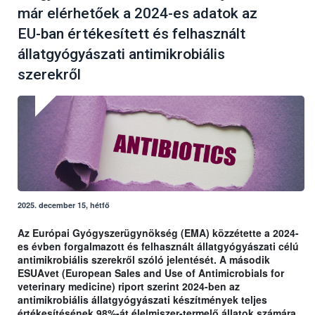
már elérhetőek a 2024-es adatok az
EU-ban értékesített és felhasznált
állatgyógyászati antimikrobiális
szerekről
2025. december 15, hétfő
Az Európai Gyógyszerügynökség (EMA) közzétette a 2024-
es évben forgalmazott és felhasznált állatgyógyászati célú
antimikrobiális szerekről szóló jelentését. A második
ESUAvet (European Sales and Use of Antimicrobials for
veterinary medicine) riport szerint 2024-ben az
antimikrobiális állatgyógyászati készítmények teljes
értékesítésének 98%-át élelmiszer-termelő állatok számára