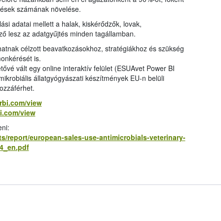
ntések számának növelése.
ási adatai mellett a halak, kiskérődzők, lovak,
ező lesz az adatgyűjtés minden tagállamban.
lhatnak célzott beavatkozásokhoz, stratégiákhoz és szükség
onkérését is.
tővé vált egy online interaktív felület (ESUAvet Power BI
mikrobiális állatgyógyászati készítmények EU-n belüli
hozzáférhet.
rbi.com/view
bi.com/view
eni:
/report/european-sales-use-antimicrobials-veterinary-
24_en.pdf