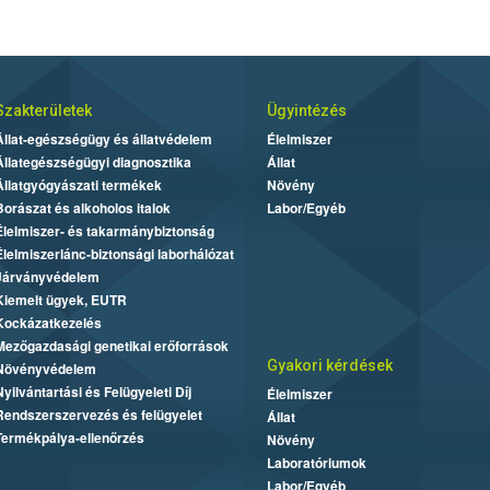
Szakterületek
Ügyintézés
Állat-egészségügy és állatvédelem
Élelmiszer
Állategészségügyi diagnosztika
Állat
Állatgyógyászati termékek
Növény
Borászat és alkoholos italok
Labor/Egyéb
Élelmiszer- és takarmánybiztonság
Élelmiszerlánc-biztonsági laborhálózat
Járványvédelem
Kiemelt ügyek, EUTR
Kockázatkezelés
Mezőgazdasági genetikai erőforrások
Gyakori kérdések
Növényvédelem
Nyilvántartási és Felügyeleti Díj
Élelmiszer
Rendszerszervezés és felügyelet
Állat
Termékpálya-ellenőrzés
Növény
Laboratóriumok
Labor/Egyéb