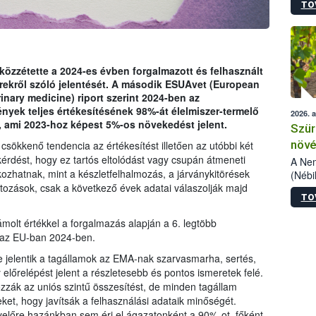
TO
kőris
jelen
talál
azono
folyta
zzétette a 2024-es évben forgalmazott és felhasznált
intéz
erekről szóló jelentését. A második ESUAvet (European
össze
inary medicine) riport szerint 2024-ben az
érdek
ények teljes értékesítésének 98%-át élelmiszer-termelő
2026. 
n, ami 2023-hoz képest 5%-os növekedést jelent.
Szür
növé
csökkenő tendencia az értékesítést illetően az utóbbi két
kérdést, hogy ez tartós eltolódást vagy csupán átmeneti
szől
A Nem
ozhatnak, mint a készletfelhalmozás, a járványkitörések
(Nébi
ltozások, csak a következő évek adatai válaszolják majd
Klart
TO
módos
egész
olt értékkel a forgalmazás alapján a 6. legtöbb
felha
t az EU-ban 2024-ben.
célja
lehet
 jelentik a tagállamok az EMA-nak szarvasmarha, sertés,
Az Or
előrelépést jelent a részletesebb és pontos ismeretek felé.
felha
ozzák az uniós szintű összesítést, de minden tagállam
terme
et, hogy javítsák a felhasználási adataik minőségét.
gyelőre hazánkban sem éri el ágazatonként a 90%-ot, főként