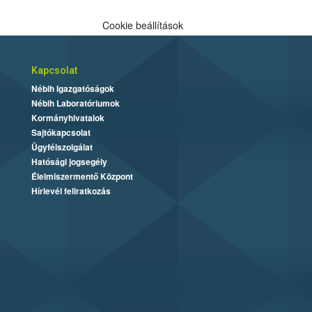
Cookie beállítások
Kapcsolat
Nébih Igazgatóságok
Nébih Laboratóriumok
Kormányhivatalok
Sajtókapcsolat
Ügyfélszolgálat
Hatósági jogsegély
Élelmiszermentő Központ
Hírlevél feliratkozás