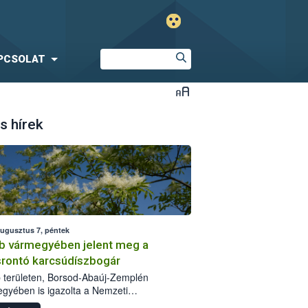
PCSOLAT
s hírek
augusztus 7, péntek
b vármegyében jelent meg a
srontó karcsúdíszbogár
 területen, Borsod-Abaúj-Zemplén
gyében is igazolta a Nemzeti
iszerlánc-biztonsági Hivatal (Nébih) a