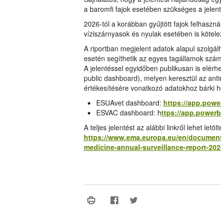
a baromfi fajok esetében szükséges a jele
2026-tól a korábban gyűjtött fajok felhasznál
víziszárnyasok és nyulak esetében is kötel
A riportban megjelent adatok alapul szolgá
esetén segíthetik az egyes tagállamok szám
A jelentéssel egyidőben publikusan is elérhe
public dashboard), melyen keresztül az anti
értékesítésére vonatkozó adatokhoz bárki 
ESUAvet dashboard:
https://app.powe
ESVAC dashboard: h
ttps://app.power
A teljes jelentést az alábbi linkről lehet letölt
https://www.ema.europa.eu/en/documents
medicine-annual-surveillance-report-20