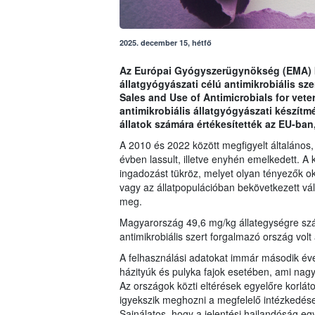
2025. december 15, hétfő
Az Európai Gyógyszerügynökség (EMA) kö
állatgyógyászati célú antimikrobiális sz
Sales and Use of Antimicrobials for veter
antimikrobiális állatgyógyászati készítm
állatok számára értékesítették az EU-ba
A 2010 és 2022 között megfigyelt általános, 
évben lassult, illetve enyhén emelkedett. A 
ingadozást tükröz, melyet olyan tényezők ok
vagy az állatpopulációban bekövetkezett vá
meg.
Magyarország 49,6 mg/kg állategységre szám
antimikrobiális szert forgalmazó ország vol
A felhasználási adatokat immár második éve
házityúk és pulyka fajok esetében, ami nagy 
Az országok közti eltérések egyelőre korlát
igyekszik meghozni a megfelelő intézkedések
Sajnálatos, hogy a jelentési hajlandóság e