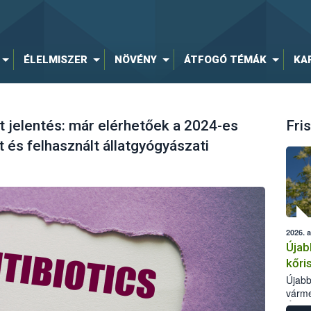
ÉLELMISZER
NÖVÉNY
ÁTFOGÓ TÉMÁK
KA
 jelentés: már elérhetőek a 2024-es
Fris
 és felhasznált állatgyógyászati
2026. 
Újab
kőri
Újabb
várme
Élelm