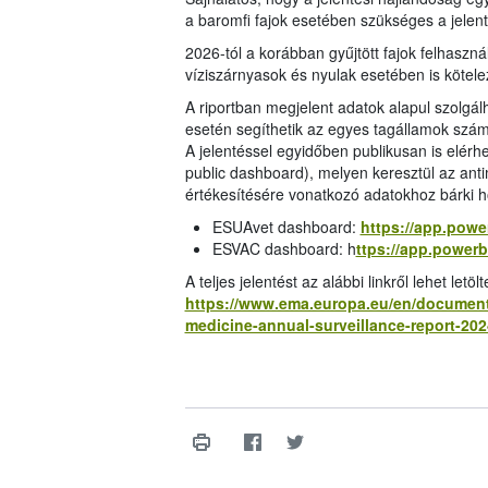
a baromfi fajok esetében szükséges a jele
2026-tól a korábban gyűjtött fajok felhasznál
víziszárnyasok és nyulak esetében is kötel
A riportban megjelent adatok alapul szolgá
esetén segíthetik az egyes tagállamok szám
A jelentéssel egyidőben publikusan is elérhe
public dashboard), melyen keresztül az anti
értékesítésére vonatkozó adatokhoz bárki 
ESUAvet dashboard:
https://app.powe
ESVAC dashboard: h
ttps://app.power
A teljes jelentést az alábbi linkről lehet letölt
https://www.ema.europa.eu/en/documents
medicine-annual-surveillance-report-20