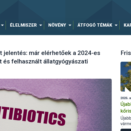
ÉLELMISZER
NÖVÉNY
ÁTFOGÓ TÉMÁK
KA
 jelentés: már elérhetőek a 2024-es
Fris
 és felhasznált állatgyógyászati
2026. 
Újab
kőri
Újabb
várme
Élelm