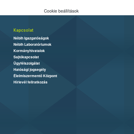
Cookie beállítások
Kapcsolat
Nébih Igazgatóságok
Nébih Laboratóriumok
Kormányhivatalok
Sajtókapcsolat
Ügyfélszolgálat
Hatósági jogsegély
Élelmiszermentő Központ
Hírlevél feliratkozás