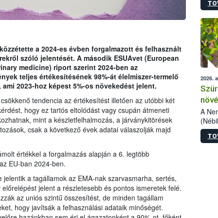
TO
kőris
jelen
talál
azono
folyta
zzétette a 2024-es évben forgalmazott és felhasznált
intéz
erekről szóló jelentését. A második ESUAvet (European
össze
inary medicine) riport szerint 2024-ben az
érdek
ények teljes értékesítésének 98%-át élelmiszer-termelő
2026. 
n, ami 2023-hoz képest 5%-os növekedést jelent.
Szür
növé
csökkenő tendencia az értékesítést illetően az utóbbi két
kérdést, hogy ez tartós eltolódást vagy csupán átmeneti
szől
A Nem
ozhatnak, mint a készletfelhalmozás, a járványkitörések
(Nébi
ltozások, csak a következő évek adatai válaszolják majd
Klart
TO
módos
egész
olt értékkel a forgalmazás alapján a 6. legtöbb
felha
t az EU-ban 2024-ben.
célja
lehet
 jelentik a tagállamok az EMA-nak szarvasmarha, sertés,
Az Or
előrelépést jelent a részletesebb és pontos ismeretek felé.
felha
ozzák az uniós szintű összesítést, de minden tagállam
terme
et, hogy javítsák a felhasználási adataik minőségét.
gyelőre hazánkban sem éri el ágazatonként a 90%-ot, főként