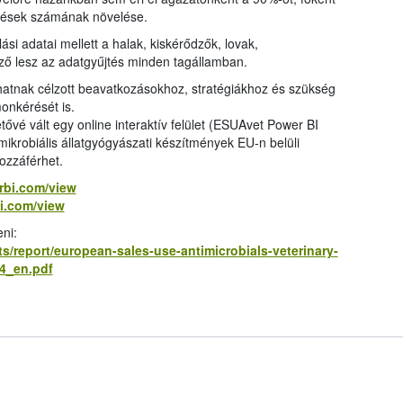
ntések számának növelése.
ási adatai mellett a halak, kiskérődzők, lovak,
ező lesz az adatgyűjtés minden tagállamban.
lhatnak célzott beavatkozásokhoz, stratégiákhoz és szükség
onkérését is.
tővé vált egy online interaktív felület (ESUAvet Power BI
mikrobiális állatgyógyászati készítmények EU-n belüli
hozzáférhet.
rbi.com/view
bi.com/view
eni:
/report/european-sales-use-antimicrobials-veterinary-
24_en.pdf