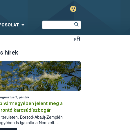
PCSOLAT
s hírek
augusztus 7, péntek
b vármegyében jelent meg a
srontó karcsúdíszbogár
 területen, Borsod-Abaúj-Zemplén
gyében is igazolta a Nemzeti
iszerlánc-biztonsági Hivatal (Nébih) a