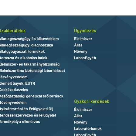
Szakterületek
Ügyintézés
Állat-egészségügy és állatvédelem
Élelmiszer
Állategészségügyi diagnosztika
Állat
Állatgyógyászati termékek
Növény
Borászat és alkoholos italok
Labor/Egyéb
Élelmiszer- és takarmánybiztonság
Élelmiszerlánc-biztonsági laborhálózat
Járványvédelem
Kiemelt ügyek, EUTR
Kockázatkezelés
Mezőgazdasági genetikai erőforrások
Gyakori kérdések
Növényvédelem
Nyilvántartási és Felügyeleti Díj
Élelmiszer
Rendszerszervezés és felügyelet
Állat
Termékpálya-ellenőrzés
Növény
Laboratóriumok
Labor/Egyéb