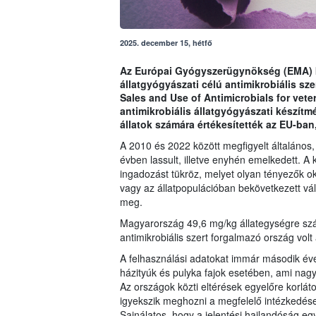
2025. december 15, hétfő
Az Európai Gyógyszerügynökség (EMA) kö
állatgyógyászati célú antimikrobiális sz
Sales and Use of Antimicrobials for veter
antimikrobiális állatgyógyászati készítm
állatok számára értékesítették az EU-ba
A 2010 és 2022 között megfigyelt általános, 
évben lassult, illetve enyhén emelkedett. A 
ingadozást tükröz, melyet olyan tényezők ok
vagy az állatpopulációban bekövetkezett vá
meg.
Magyarország 49,6 mg/kg állategységre szám
antimikrobiális szert forgalmazó ország vol
A felhasználási adatokat immár második éve
házityúk és pulyka fajok esetében, ami nagy 
Az országok közti eltérések egyelőre korlát
igyekszik meghozni a megfelelő intézkedések
Sajnálatos, hogy a jelentési hajlandóság e