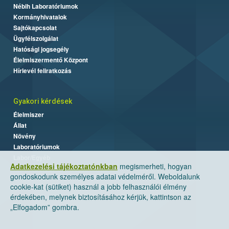
Nébih Laboratóriumok
Kormányhivatalok
Sajtókapcsolat
Ügyfélszolgálat
Hatósági jogsegély
Élelmiszermentő Központ
Hírlevél feliratkozás
Gyakori kérdések
Élelmiszer
Állat
Növény
Laboratóriumok
Labor/Egyéb
Adatkezelési tájékoztatónkban
megismerheti, hogyan
gondoskodunk személyes adatai védelméről. Weboldalunk
cookie-kat (sütiket) használ a jobb felhasználói élmény
érdekében, melynek biztosításához kérjük, kattintson az
„Elfogadom” gombra.