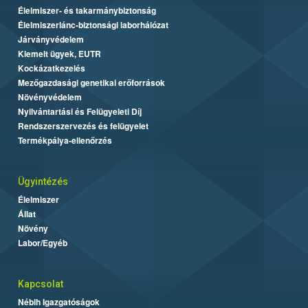
Élelmiszer- és takarmánybiztonság
Élelmiszerlánc-biztonsági laborhálózat
Járványvédelem
Kiemelt ügyek, EUTR
Kockázatkezelés
Mezőgazdasági genetikai erőforrások
Növényvédelem
Nyilvántartási és Felügyeleti Díj
Rendszerszervezés és felügyelet
Termékpálya-ellenőrzés
Ügyintézés
Élelmiszer
Állat
Növény
Labor/Egyéb
Kapcsolat
Nébih Igazgatóságok