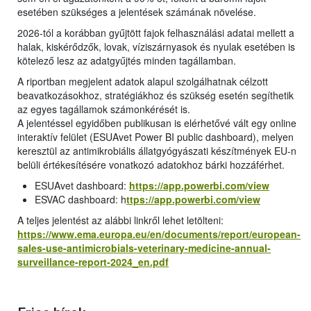
esetében szükséges a jelentések számának növelése.
2026-tól a korábban gyűjtött fajok felhasználási adatai mellett a
halak, kiskérődzők, lovak, víziszárnyasok és nyulak esetében is
kötelező lesz az adatgyűjtés minden tagállamban.
A riportban megjelent adatok alapul szolgálhatnak célzott
beavatkozásokhoz, stratégiákhoz és szükség esetén segíthetik
az egyes tagállamok számonkérését is.
A jelentéssel egyidőben publikusan is elérhetővé vált egy online
interaktív felület (ESUAvet Power BI public dashboard), melyen
keresztül az antimikrobiális állatgyógyászati készítmények EU-n
belüli értékesítésére vonatkozó adatokhoz bárki hozzáférhet.
ESUAvet dashboard:
https://app.powerbi.com/view
ESVAC dashboard: h
ttps://app.powerbi.com/view
A teljes jelentést az alábbi linkről lehet letölteni:
https://www.ema.europa.eu/en/documents/report/european-
sales-use-antimicrobials-veterinary-medicine-annual-
surveillance-report-2024_en.pdf