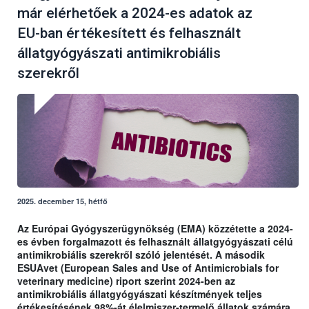
már elérhetőek a 2024-es adatok az
EU-ban értékesített és felhasznált
állatgyógyászati antimikrobiális
szerekről
2025. december 15, hétfő
Az Európai Gyógyszerügynökség (EMA) közzétette a 2024-
es évben forgalmazott és felhasznált állatgyógyászati célú
antimikrobiális szerekről szóló jelentését. A második
ESUAvet (European Sales and Use of Antimicrobials for
veterinary medicine) riport szerint 2024-ben az
antimikrobiális állatgyógyászati készítmények teljes
értékesítésének 98%-át élelmiszer-termelő állatok számára