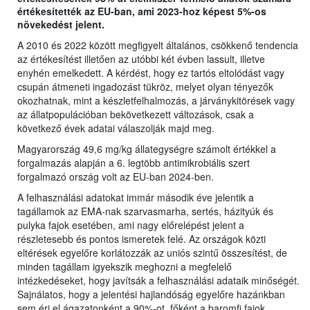
értékesítették az EU-ban, ami 2023-hoz képest 5%-os
növekedést jelent.
A 2010 és 2022 között megfigyelt általános, csökkenő tendencia
az értékesítést illetően az utóbbi két évben lassult, illetve
enyhén emelkedett. A kérdést, hogy ez tartós eltolódást vagy
csupán átmeneti ingadozást tükröz, melyet olyan tényezők
okozhatnak, mint a készletfelhalmozás, a járványkitörések vagy
az állatpopulációban bekövetkezett változások, csak a
következő évek adatai válaszolják majd meg.
Magyarország 49,6 mg/kg állategységre számolt értékkel a
forgalmazás alapján a 6. legtöbb antimikrobiális szert
forgalmazó ország volt az EU-ban 2024-ben.
A felhasználási adatokat immár második éve jelentik a
tagállamok az EMA-nak szarvasmarha, sertés, házityúk és
pulyka fajok esetében, ami nagy előrelépést jelent a
részletesebb és pontos ismeretek felé. Az országok közti
eltérések egyelőre korlátozzák az uniós szintű összesítést, de
minden tagállam igyekszik meghozni a megfelelő
intézkedéseket, hogy javítsák a felhasználási adataik minőségét.
Sajnálatos, hogy a jelentési hajlandóság egyelőre hazánkban
sem éri el ágazatonként a 90%-ot, főként a baromfi fajok