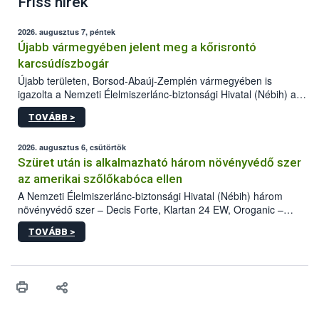
Friss hírek
2026. augusztus 7, péntek
Újabb vármegyében jelent meg a kőrisrontó
karcsúdíszbogár
Újabb területen, Borsod-Abaúj-Zemplén vármegyében is
igazolta a Nemzeti Élelmiszerlánc-biztonsági Hivatal (Nébih) a
kőrisrontó karcsúdíszbogár (Agrilus planipennis) jelenlétét. A
TOVÁBB >
kártevőt nem csak színcsapdában találták meg, de már fertőzött
fában is azonosították. A növényvédelmi szakemberek folytatják
az intenzív felderítést, emellett az intézkedéseket a szlovák
2026. augusztus 6, csütörtök
hatósággal is összehangolják a terjedés megállítása érdekében.
Szüret után is alkalmazható három növényvédő szer
az amerikai szőlőkabóca ellen
A Nemzeti Élelmiszerlánc-biztonsági Hivatal (Nébih) három
növényvédő szer – Decis Forte, Klartan 24 EW, Oroganic –
engedélyokiratát módosította, így azok a szüretet követően,
TOVÁBB >
egészen a vesszőérettség (BBCH 91) stádiumáig
felhasználhatóak a szőlőben. A kiterjesztések célja, hogy a korai
érésű szőlőkben is legyen lehetőség a károsító elleni további
védekezésre. Az Oroganic készítmény kis kiszerelésben kiskerti
felhasználók számára is elérhető és ökológiai termesztésben is
engedélyezett.