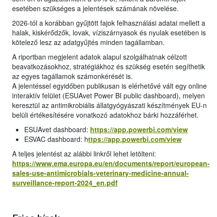
esetében szükséges a jelentések számának növelése.
2026-tól a korábban gyűjtött fajok felhasználási adatai mellett a
halak, kiskérődzők, lovak, víziszárnyasok és nyulak esetében is
kötelező lesz az adatgyűjtés minden tagállamban.
A riportban megjelent adatok alapul szolgálhatnak célzott
beavatkozásokhoz, stratégiákhoz és szükség esetén segíthetik
az egyes tagállamok számonkérését is.
A jelentéssel egyidőben publikusan is elérhetővé vált egy online
interaktív felület (ESUAvet Power BI public dashboard), melyen
keresztül az antimikrobiális állatgyógyászati készítmények EU-n
belüli értékesítésére vonatkozó adatokhoz bárki hozzáférhet.
ESUAvet dashboard:
https://app.powerbi.com/view
ESVAC dashboard: h
ttps://app.powerbi.com/view
A teljes jelentést az alábbi linkről lehet letölteni:
https://www.ema.europa.eu/en/documents/report/european-
sales-use-antimicrobials-veterinary-medicine-annual-
surveillance-report-2024_en.pdf