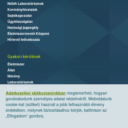
Nébih Laboratóriumok
Kormányhivatalok
Sajtókapcsolat
Ügyfélszolgálat
Hatósági jogsegély
Élelmiszermentő Központ
Hírlevél feliratkozás
Gyakori kérdések
Élelmiszer
Állat
Növény
Laboratóriumok
Labor/Egyéb
Adatkezelési tájékoztatónkban
megismerheti, hogyan
gondoskodunk személyes adatai védelméről. Weboldalunk
cookie-kat (sütiket) használ a jobb felhasználói élmény
érdekében, melynek biztosításához kérjük, kattintson az
„Elfogadom” gombra.