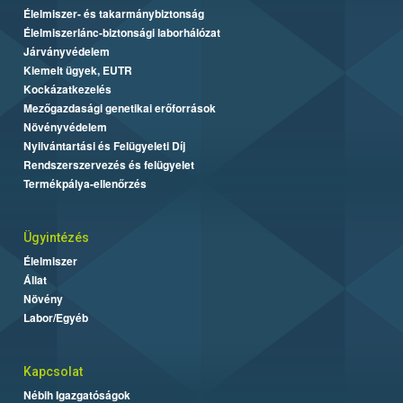
Élelmiszer- és takarmánybiztonság
Élelmiszerlánc-biztonsági laborhálózat
Járványvédelem
Kiemelt ügyek, EUTR
Kockázatkezelés
Mezőgazdasági genetikai erőforrások
Növényvédelem
Nyilvántartási és Felügyeleti Díj
Rendszerszervezés és felügyelet
Termékpálya-ellenőrzés
Ügyintézés
Élelmiszer
Állat
Növény
Labor/Egyéb
Kapcsolat
Nébih Igazgatóságok