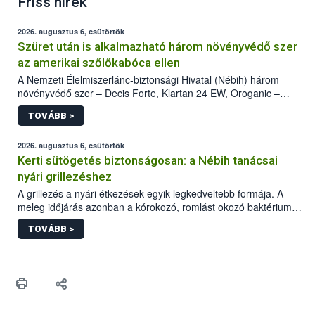
Friss hírek
2026. augusztus 6, csütörtök
Szüret után is alkalmazható három növényvédő szer
az amerikai szőlőkabóca ellen
A Nemzeti Élelmiszerlánc-biztonsági Hivatal (Nébih) három
növényvédő szer – Decis Forte, Klartan 24 EW, Oroganic –
engedélyokiratát módosította, így azok a szüretet követően,
TOVÁBB >
egészen a vesszőérettség (BBCH 91) stádiumáig
felhasználhatóak a szőlőben. A kiterjesztések célja, hogy a korai
érésű szőlőkben is legyen lehetőség a károsító elleni további
2026. augusztus 6, csütörtök
védekezésre. Az Oroganic készítmény kis kiszerelésben kiskerti
Kerti sütögetés biztonságosan: a Nébih tanácsai
felhasználók számára is elérhető és ökológiai termesztésben is
nyári grillezéshez
engedélyezett.
A grillezés a nyári étkezések egyik legkedveltebb formája. A
meleg időjárás azonban a kórokozó, romlást okozó baktériumok
gyorsabb szaporodásának is kedvez. A szabadtéri sütögetés
TOVÁBB >
ezért nem csupán a megfelelő sütési technikáról szól: legalább
ilyen fontos az alapanyagok biztonságos kezelése, az alapvető
higiéniai szabályok betartása, a megfelelő hőkezelés, valamint a
maradékok szakszerű tárolása. A Nemzeti Élelmiszerlánc-
biztonsági Hivatal (Nébih) Oktatási Programja összegyűjtötte a
biztonságos grillezés legfontosabb tudnivalóit.