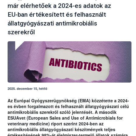
már elérhetőek a 2024-es adatok az
EU-ban értékesített és felhasznált
állatgyógyászati antimikrobiális
szerekről
2025. december 15, hétfő
Az Európai Gyógyszerügynökség (EMA) közzétette a 2024-
es évben forgalmazott és felhasznált állatgyógyászati célú
antimikrobiális szerekről szóló jelentését. A második
ESUAvet (European Sales and Use of Antimicrobials for
veterinary medicine) riport szerint 2024-ben az
antimikrobiális állatgyógyászati készítmények teljes
értékesítésének 98%-át élelmiszer-termelő állatok számára