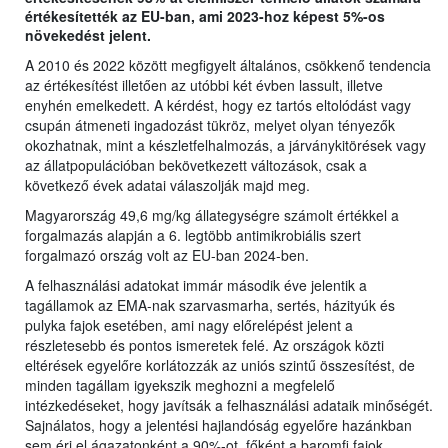
értékesítették az EU-ban, ami 2023-hoz képest 5%-os
növekedést jelent.
A 2010 és 2022 között megfigyelt általános, csökkenő tendencia
az értékesítést illetően az utóbbi két évben lassult, illetve
enyhén emelkedett. A kérdést, hogy ez tartós eltolódást vagy
csupán átmeneti ingadozást tükröz, melyet olyan tényezők
okozhatnak, mint a készletfelhalmozás, a járványkitörések vagy
az állatpopulációban bekövetkezett változások, csak a
következő évek adatai válaszolják majd meg.
Magyarország 49,6 mg/kg állategységre számolt értékkel a
forgalmazás alapján a 6. legtöbb antimikrobiális szert
forgalmazó ország volt az EU-ban 2024-ben.
A felhasználási adatokat immár második éve jelentik a
tagállamok az EMA-nak szarvasmarha, sertés, házityúk és
pulyka fajok esetében, ami nagy előrelépést jelent a
részletesebb és pontos ismeretek felé. Az országok közti
eltérések egyelőre korlátozzák az uniós szintű összesítést, de
minden tagállam igyekszik meghozni a megfelelő
intézkedéseket, hogy javítsák a felhasználási adataik minőségét.
Sajnálatos, hogy a jelentési hajlandóság egyelőre hazánkban
sem éri el ágazatonként a 90%-ot, főként a baromfi fajok