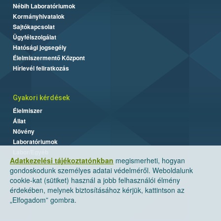
Nébih Laboratóriumok
Kormányhivatalok
Sajtókapcsolat
Ügyfélszolgálat
Hatósági jogsegély
Élelmiszermentő Központ
Hírlevél feliratkozás
Gyakori kérdések
Élelmiszer
Állat
Növény
Laboratóriumok
Labor/Egyéb
Adatkezelési tájékoztatónkban
megismerheti, hogyan
gondoskodunk személyes adatai védelméről. Weboldalunk
cookie-kat (sütiket) használ a jobb felhasználói élmény
érdekében, melynek biztosításához kérjük, kattintson az
„Elfogadom” gombra.