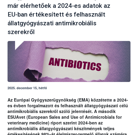
már elérhetőek a 2024-es adatok az
EU-ban értékesített és felhasznált
állatgyógyászati antimikrobiális
szerekről
2025. december 15, hétfő
Az Európai Gyógyszerügynökség (EMA) közzétette a 2024-
es évben forgalmazott és felhasznált állatgyógyászati célú
antimikrobiális szerekről szóló jelentését. A második
ESUAvet (European Sales and Use of Antimicrobials for
veterinary medicine) riport szerint 2024-ben az
antimikrobiális állatgyógyászati készítmények teljes
értékesítésének 98%-át élelmiszer-termelő állatok számára