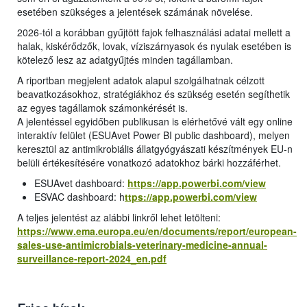
esetében szükséges a jelentések számának növelése.
2026-tól a korábban gyűjtött fajok felhasználási adatai mellett a
halak, kiskérődzők, lovak, víziszárnyasok és nyulak esetében is
kötelező lesz az adatgyűjtés minden tagállamban.
A riportban megjelent adatok alapul szolgálhatnak célzott
beavatkozásokhoz, stratégiákhoz és szükség esetén segíthetik
az egyes tagállamok számonkérését is.
A jelentéssel egyidőben publikusan is elérhetővé vált egy online
interaktív felület (ESUAvet Power BI public dashboard), melyen
keresztül az antimikrobiális állatgyógyászati készítmények EU-n
belüli értékesítésére vonatkozó adatokhoz bárki hozzáférhet.
ESUAvet dashboard:
https://app.powerbi.com/view
ESVAC dashboard: h
ttps://app.powerbi.com/view
A teljes jelentést az alábbi linkről lehet letölteni:
https://www.ema.europa.eu/en/documents/report/european-
sales-use-antimicrobials-veterinary-medicine-annual-
surveillance-report-2024_en.pdf