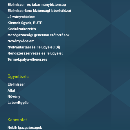
Élelmiszer- és takarmánybiztonság
Élelmiszerlánc-biztonsági laborhálózat
Járványvédelem
Kiemelt ügyek, EUTR
Kockázatkezelés
Mezőgazdasági genetikai erőforrások
Növényvédelem
Nyilvántartási és Felügyeleti Díj
Rendszerszervezés és felügyelet
Termékpálya-ellenőrzés
Ügyintézés
Élelmiszer
Állat
Növény
Labor/Egyéb
Kapcsolat
Nébih Igazgatóságok