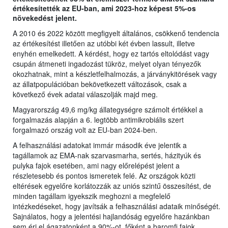
értékesítették az EU-ban, ami 2023-hoz képest 5%-os
növekedést jelent.
A 2010 és 2022 között megfigyelt általános, csökkenő tendencia
az értékesítést illetően az utóbbi két évben lassult, illetve
enyhén emelkedett. A kérdést, hogy ez tartós eltolódást vagy
csupán átmeneti ingadozást tükröz, melyet olyan tényezők
okozhatnak, mint a készletfelhalmozás, a járványkitörések vagy
az állatpopulációban bekövetkezett változások, csak a
következő évek adatai válaszolják majd meg.
Magyarország 49,6 mg/kg állategységre számolt értékkel a
forgalmazás alapján a 6. legtöbb antimikrobiális szert
forgalmazó ország volt az EU-ban 2024-ben.
A felhasználási adatokat immár második éve jelentik a
tagállamok az EMA-nak szarvasmarha, sertés, házityúk és
pulyka fajok esetében, ami nagy előrelépést jelent a
részletesebb és pontos ismeretek felé. Az országok közti
eltérések egyelőre korlátozzák az uniós szintű összesítést, de
minden tagállam igyekszik meghozni a megfelelő
intézkedéseket, hogy javítsák a felhasználási adataik minőségét.
Sajnálatos, hogy a jelentési hajlandóság egyelőre hazánkban
sem éri el ágazatonként a 90%-ot, főként a baromfi fajok