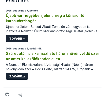
Friss hírek
2026. augusztus 7, péntek
Újabb vármegyében jelent meg a kőrisrontó
karcsúdíszbogár
Újabb területen, Borsod-Abaúj-Zemplén vármegyében is
igazolta a Nemzeti Élelmiszerlánc-biztonsági Hivatal (Nébih) a
kőrisrontó karcsúdíszbogár (Agrilus planipennis) jelenlétét. A
TOVÁBB >
kártevőt nem csak színcsapdában találták meg, de már fertőzött
fában is azonosították. A növényvédelmi szakemberek folytatják
az intenzív felderítést, emellett az intézkedéseket a szlovák
2026. augusztus 6, csütörtök
hatósággal is összehangolják a terjedés megállítása érdekében.
Szüret után is alkalmazható három növényvédő szer
az amerikai szőlőkabóca ellen
A Nemzeti Élelmiszerlánc-biztonsági Hivatal (Nébih) három
növényvédő szer – Decis Forte, Klartan 24 EW, Oroganic –
engedélyokiratát módosította, így azok a szüretet követően,
TOVÁBB >
egészen a vesszőérettség (BBCH 91) stádiumáig
felhasználhatóak a szőlőben. A kiterjesztések célja, hogy a korai
érésű szőlőkben is legyen lehetőség a károsító elleni további
védekezésre. Az Oroganic készítmény kis kiszerelésben kiskerti
felhasználók számára is elérhető és ökológiai termesztésben is
engedélyezett.