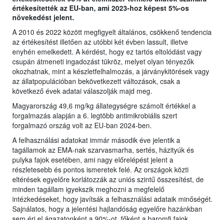
értékesítették az EU-ban, ami 2023-hoz képest 5%-os
növekedést jelent.
A 2010 és 2022 között megfigyelt általános, csökkenő tendencia
az értékesítést illetően az utóbbi két évben lassult, illetve
enyhén emelkedett. A kérdést, hogy ez tartós eltolódást vagy
csupán átmeneti ingadozást tükröz, melyet olyan tényezők
okozhatnak, mint a készletfelhalmozás, a járványkitörések vagy
az állatpopulációban bekövetkezett változások, csak a
következő évek adatai válaszolják majd meg.
Magyarország 49,6 mg/kg állategységre számolt értékkel a
forgalmazás alapján a 6. legtöbb antimikrobiális szert
forgalmazó ország volt az EU-ban 2024-ben.
A felhasználási adatokat immár második éve jelentik a
tagállamok az EMA-nak szarvasmarha, sertés, házityúk és
pulyka fajok esetében, ami nagy előrelépést jelent a
részletesebb és pontos ismeretek felé. Az országok közti
eltérések egyelőre korlátozzák az uniós szintű összesítést, de
minden tagállam igyekszik meghozni a megfelelő
intézkedéseket, hogy javítsák a felhasználási adataik minőségét.
Sajnálatos, hogy a jelentési hajlandóság egyelőre hazánkban
sem éri el ágazatonként a 90%-ot, főként a baromfi fajok