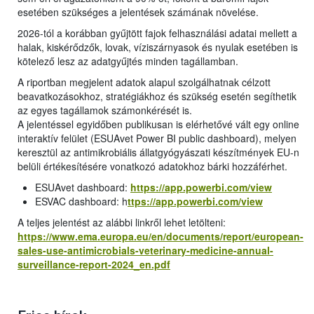
esetében szükséges a jelentések számának növelése.
2026-tól a korábban gyűjtött fajok felhasználási adatai mellett a
halak, kiskérődzők, lovak, víziszárnyasok és nyulak esetében is
kötelező lesz az adatgyűjtés minden tagállamban.
A riportban megjelent adatok alapul szolgálhatnak célzott
beavatkozásokhoz, stratégiákhoz és szükség esetén segíthetik
az egyes tagállamok számonkérését is.
A jelentéssel egyidőben publikusan is elérhetővé vált egy online
interaktív felület (ESUAvet Power BI public dashboard), melyen
keresztül az antimikrobiális állatgyógyászati készítmények EU-n
belüli értékesítésére vonatkozó adatokhoz bárki hozzáférhet.
ESUAvet dashboard:
https://app.powerbi.com/view
ESVAC dashboard: h
ttps://app.powerbi.com/view
A teljes jelentést az alábbi linkről lehet letölteni:
https://www.ema.europa.eu/en/documents/report/european-
sales-use-antimicrobials-veterinary-medicine-annual-
surveillance-report-2024_en.pdf