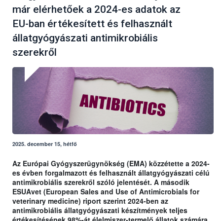
már elérhetőek a 2024-es adatok az
EU-ban értékesített és felhasznált
állatgyógyászati antimikrobiális
szerekről
2025. december 15, hétfő
Az Európai Gyógyszerügynökség (EMA) közzétette a 2024-
es évben forgalmazott és felhasznált állatgyógyászati célú
antimikrobiális szerekről szóló jelentését. A második
ESUAvet (European Sales and Use of Antimicrobials for
veterinary medicine) riport szerint 2024-ben az
antimikrobiális állatgyógyászati készítmények teljes
értékesítésének 98%-át élelmiszer-termelő állatok számára