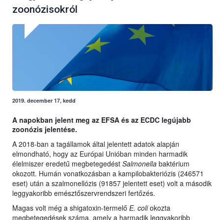
zoonózisokról
2019. december 17, kedd
A napokban jelent meg az EFSA és az ECDC legújabb
zoonózis jelentése.
A 2018-ban a tagállamok által jelentett adatok alapján
elmondható, hogy az Európai Unióban minden harmadik
élelmiszer eredetű megbetegedést
Salmonella
baktérium
okozott. Humán vonatkozásban a kampilobakteriózis (246571
eset) után a szalmonellózis (91857 jelentett eset) volt a második
leggyakoribb emésztőszervrendszeri fertőzés.
​Magas volt még a shigatoxin-termelő
E. coli
okozta
megbetegedések száma, amely a harmadik leggyakoribb