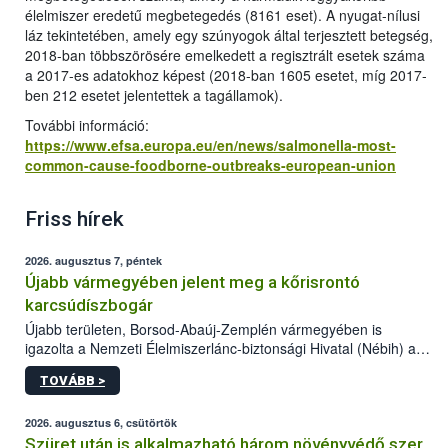
élelmiszer eredetű megbetegedés (8161 eset). A nyugat-nílusi
láz tekintetében, amely egy szúnyogok által terjesztett betegség,
2018-ban többszörösére emelkedett a regisztrált esetek száma
a 2017-es adatokhoz képest (2018-ban 1605 esetet, míg 2017-
ben 212 esetet jelentettek a tagállamok).
További információ:
https://www.efsa.europa.eu/en/news/salmonella-most-
common-cause-foodborne-outbreaks-european-union
Friss hírek
2026. augusztus 7, péntek
Újabb vármegyében jelent meg a kőrisrontó
karcsúdíszbogár
Újabb területen, Borsod-Abaúj-Zemplén vármegyében is
igazolta a Nemzeti Élelmiszerlánc-biztonsági Hivatal (Nébih) a
kőrisrontó karcsúdíszbogár (Agrilus planipennis) jelenlétét. A
TOVÁBB >
kártevőt nem csak színcsapdában találták meg, de már fertőzött
fában is azonosították. A növényvédelmi szakemberek folytatják
az intenzív felderítést, emellett az intézkedéseket a szlovák
2026. augusztus 6, csütörtök
hatósággal is összehangolják a terjedés megállítása érdekében.
Szüret után is alkalmazható három növényvédő szer