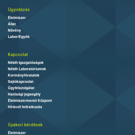
Ügyintézés
Élelmiszer
Állat
Növény
Labor/Egyéb
Kapcsolat
Nébih Igazgatóságok
Nébih Laboratóriumok
Kormányhivatalok
Sajtókapcsolat
Ügyfélszolgálat
Hatósági jogsegély
Élelmiszermentő Központ
Hírlevél feliratkozás
Gyakori kérdések
Élelmiszer