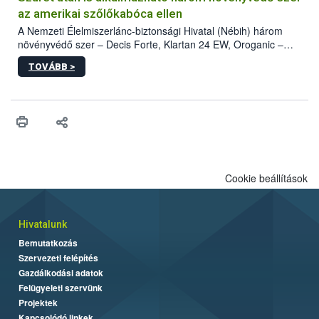
az amerikai szőlőkabóca ellen
A Nemzeti Élelmiszerlánc-biztonsági Hivatal (Nébih) három
növényvédő szer – Decis Forte, Klartan 24 EW, Oroganic –
engedélyokiratát módosította, így azok a szüretet követően,
TOVÁBB >
egészen a vesszőérettség (BBCH 91) stádiumáig
felhasználhatóak a szőlőben. A kiterjesztések célja, hogy a korai
érésű szőlőkben is legyen lehetőség a károsító elleni további
védekezésre. Az Oroganic készítmény kis kiszerelésben kiskerti
felhasználók számára is elérhető és ökológiai termesztésben is
engedélyezett.
Cookie beállítások
Hivatalunk
Bemutatkozás
Szervezeti felépítés
Gazdálkodási adatok
Felügyeleti szervünk
Projektek
Kapcsolódó linkek