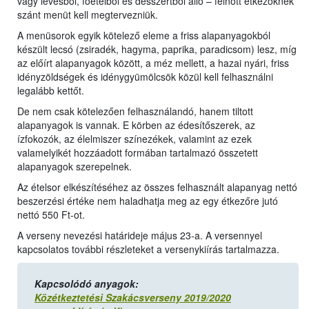
vagy levesből, főételből és desszertből álló – felnőtt étkezőknek
szánt menüt kell megtervezniük.
A menüsorok egyik kötelező eleme a friss alapanyagokból
készült lecsó (zsiradék, hagyma, paprika, paradicsom) lesz, míg
az előírt alapanyagok között, a méz mellett, a hazai nyári, friss
idényzöldségek és idénygyümölcsök közül kell felhasználni
legalább kettőt.
De nem csak kötelezően felhasználandó, hanem tiltott
alapanyagok is vannak. E körben az édesítőszerek, az
ízfokozók, az élelmiszer színezékek, valamint az ezek
valamelyikét hozzáadott formában tartalmazó összetett
alapanyagok szerepelnek.
Az ételsor elkészítéséhez az összes felhasznált alapanyag nettó
beszerzési értéke nem haladhatja meg az egy étkezőre jutó
nettó 550 Ft‐ot.
A verseny nevezési határideje május 23-a. A versennyel
kapcsolatos további részleteket a versenykiírás tartalmazza.
Kapcsolódó anyagok:
Közétkeztetési Szakácsverseny 2019/2020