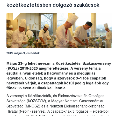
közétkeztetésben dolgozó szakácsok
2019. május 9, csütörtök
Május 23-ig lehet nevezni a Közétkeztetési Szakácsverseny
(KÖSZ) 2019-2020 megmérettetésre. A verseny témája
ezúttal a nyári ételek a hagyomány és a megújulás
jegyében. Újdonság, hogy a szervezők 3+1 fős csapatok
nevezését várják, a csapattagok közül pedig legalább egy
főnek 35 éven alulinak kell lennie.
A versenyt a Közétkeztetők, és Élelmezésvezetők Országos
Szövetsége (KÖZSZÖV), a Magyar Nemzeti Gasztronómiai
Szövetség (MNGSZ) és a Nemzeti Élelmiszerlánc-biztonsági
Hivatal (Nébih) szervezi. A csapatoknak 3 fogásos – előételből