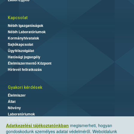
Kapcsolat
Nébih Igazgatóságok
Nébih Laboratóriumok
Kormányhivatalok
Sajtókapcsolat
Ügyfélszolgálat
Hatósági jogsegély
Élelmiszermentő Központ
Hírlevél feliratkozás
Gyakori kérdések
Élelmiszer
Állat
Növény
Laboratóriumok
Labor/Egyéb
Adatkezelési tájékoztatónkban
megismerheti, hogyan
gondoskodunk személyes adatai védelméről. Weboldalunk