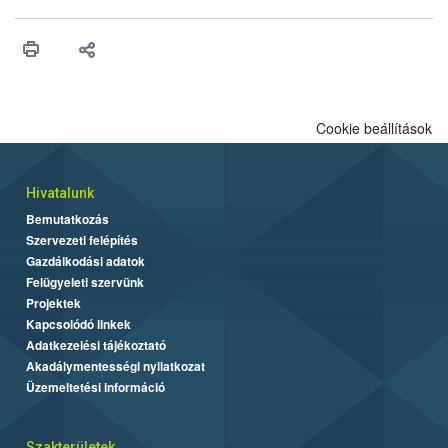
érésű szőlőkben is legyen lehetőség a károsító elleni további
védekezésre. Az Oroganic készítmény kis kiszerelésben kiskerti
felhasználók számára is elérhető és ökológiai termesztésben is
engedélyezett.
Cookie beállítások
Hivatalunk
Bemutatkozás
Szervezeti felépítés
Gazdálkodási adatok
Felügyeleti szervünk
Projektek
Kapcsolódó linkek
Adatkezelési tájékoztató
Akadálymentességi nyilatkozat
Üzemeltetési információ
Szakterületek