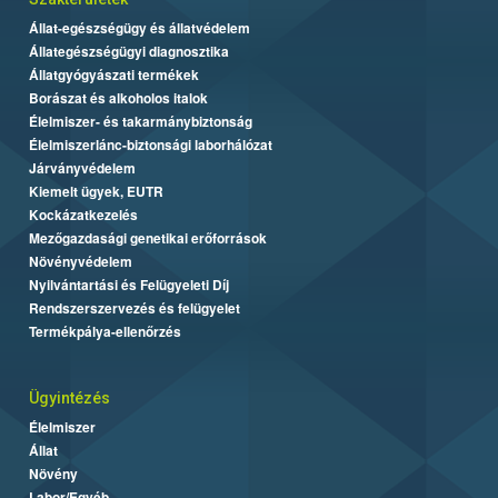
Állat-egészségügy és állatvédelem
Állategészségügyi diagnosztika
Állatgyógyászati termékek
Borászat és alkoholos italok
Élelmiszer- és takarmánybiztonság
Élelmiszerlánc-biztonsági laborhálózat
Járványvédelem
Kiemelt ügyek, EUTR
Kockázatkezelés
Mezőgazdasági genetikai erőforrások
Növényvédelem
Nyilvántartási és Felügyeleti Díj
Rendszerszervezés és felügyelet
Termékpálya-ellenőrzés
Ügyintézés
Élelmiszer
Állat
Növény
Labor/Egyéb