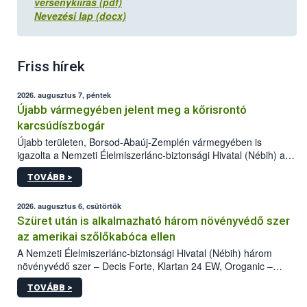
versenykiírás (pdf)
Nevezési lap (docx)
Friss hírek
2026. augusztus 7, péntek
Újabb vármegyében jelent meg a kőrisrontó
karcsúdíszbogár
Újabb területen, Borsod-Abaúj-Zemplén vármegyében is
igazolta a Nemzeti Élelmiszerlánc-biztonsági Hivatal (Nébih) a
kőrisrontó karcsúdíszbogár (Agrilus planipennis) jelenlétét. A
TOVÁBB >
kártevőt nem csak színcsapdában találták meg, de már fertőzött
fában is azonosították. A növényvédelmi szakemberek folytatják
az intenzív felderítést, emellett az intézkedéseket a szlovák
2026. augusztus 6, csütörtök
hatósággal is összehangolják a terjedés megállítása érdekében.
Szüret után is alkalmazható három növényvédő szer
az amerikai szőlőkabóca ellen
A Nemzeti Élelmiszerlánc-biztonsági Hivatal (Nébih) három
növényvédő szer – Decis Forte, Klartan 24 EW, Oroganic –
engedélyokiratát módosította, így azok a szüretet követően,
TOVÁBB >
egészen a vesszőérettség (BBCH 91) stádiumáig
felhasználhatóak a szőlőben. A kiterjesztések célja, hogy a korai