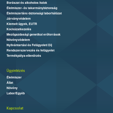
Borászat és alkoholos italok
Élelmiszer- és takarmánybiztonság
Élelmiszerlánc-biztonsági laborhálózat
Járványvédelem
Kiemelt ügyek, EUTR
Kockázatkezelés
Mezőgazdasági genetikai erőforrások
Növényvédelem
Nyilvántartási és Felügyeleti Díj
Rendszerszervezés és felügyelet
Termékpálya-ellenőrzés
Ügyintézés
Élelmiszer
Állat
Növény
Labor/Egyéb
Kapcsolat