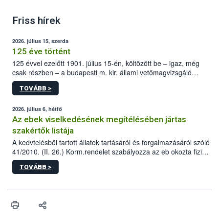
Friss hírek
2026. július 15, szerda
125 éve történt
125 évvel ezelőtt 1901. július 15-én, költözött be – igaz, még
csak részben – a budapesti m. kir. állami vetőmagvizsgáló
állomás a Kis Rókus utca 15. szám alatti, Czigler Győző által
TOVÁBB >
tervezett új épületébe.
2026. július 6, hétfő
Az ebek viselkedésének megítélésében jártas
szakértők listája
A kedvtelésből tartott állatok tartásáról és forgalmazásáról szóló
41/2010. (II. 26.) Korm.rendelet szabályozza az eb okozta fizikai
sérülés, illetve ennek veszélye keletkezésekor felmerülő
TOVÁBB >
hatósági feladatokat, valamint a veszélyes eb tartását és annak
engedélyezését. Ezen eljárások során szükség esetén be kell
vonni az ebek viselkedésének megítélésében jártas szakértőt.