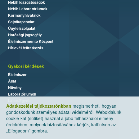
Nébih Igazgatóságok
Nébih Laboratóriumok
Kormányhivatalok
Sajtókapcsolat
Ügyfélszolgálat
Hatósági jogsegély
Élelmiszermentő Központ
Hírlevél feliratkozás
Gyakori kérdések
Élelmiszer
Állat
Növény
Laboratóriumok
Labor/Egyéb
Adatkezelési tájékoztatónkban
megismerheti, hogyan
gondoskodunk személyes adatai védelméről. Weboldalunk
cookie-kat (sütiket) használ a jobb felhasználói élmény
érdekében, melynek biztosításához kérjük, kattintson az
„Elfogadom” gombra.