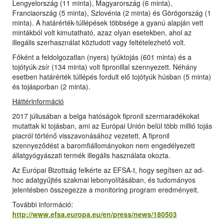
Lengyelország (11 minta), Magyarország (6 minta),
Franciaország (5 minta), Szlovénia (2 minta) és Görögország (1
minta). A határérték-túllépések többsége a gyanú alapján vett
mintákból volt kimutatható, azaz olyan esetekben, ahol az
illegális szerhasználat köztudott vagy feltételezhető volt.
Főként a feldolgozatlan (nyers) tyúktojás (601 minta) és a
tojótyúk-zsír (134 minta) volt fipronillal szennyezett. Néhány
esetben határérték túllépés fordult elő tojótyúk húsban (5 minta)
és tojásporban (2 minta).
Háttérinformáció
2017 júliusában a belga hatóságok fipronil szermaradékokat
mutattak ki tojásban, ami az Európai Unión belül több millió tojás
piacról történő visszavonásához vezetett. A fipronil
szennyeződést a baromfiállományokon nem engedélyezett
állatgyógyászati termék illegális használata okozta.
Az Európai Bizottság felkérte az EFSA-t, hogy segítsen az ad-
hoc adatgyűjtés szakmai lebonyolításában, és tudományos
jelentésben összegezze a monitoring program eredményeit.
További információ:
http://www.efsa.europa.eu/en/press/news/180503