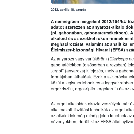
2012. április 18, szerda
A nemrégiben megjelent 2012/154/EU Biz
adatot szerezzen az anyarozs-alkaloidok
(pl. gabonában, gabonatermékekben). A 
alkaloid és az ezekkel rokon -ininek min
meghatározását, valamint az analitikai
Élelmiszer-biztonsági Hivatal (EFSA) szám
Az anyarozs vagy varjúköröm (
Claviceps pu
gabonafélékben (elsősorban a rozsban) jel
„ergot” (anyarozs) kifejezés, mely a gabona-
formájában láthatóak. Ezek a szkleróciumok
közül a legismertebbek és a leggyakrabban 
ergokrisztin, ergokriptin, ergokornin és az e
Az ergot alkaloidok okozta veszélyek már é
alkalmazott tisztítási technikák az ergot al
az alkaloidok még mindig jelen lehetnek az 
növényekben, derült ki az EFSA által nyilvá