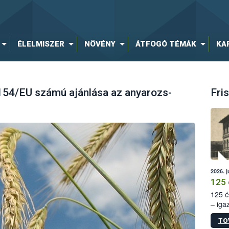
ÉLELMISZER
NÖVÉNY
ÁTFOGÓ TÉMÁK
KA
154/EU számú ajánlása az anyarozs-
Fris
2026. j
125 
125 é
– iga
állam
TO
15. sz