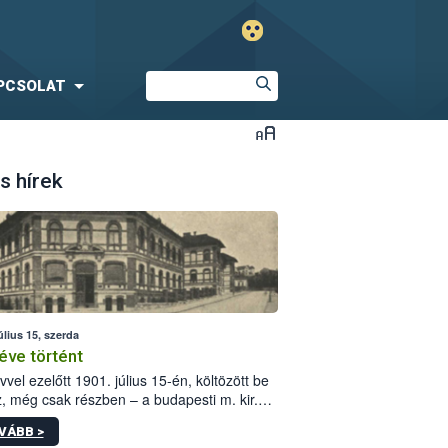
PCSOLAT
s hírek
úlius 15, szerda
éve történt
vvel ezelőtt 1901. július 15-én, költözött be
z, még csak részben – a budapesti m. kir.
i vetőmagvizsgáló állomás a Kis Rókus utca
VÁBB >
ám alatti, Czigler Győző által tervezett új