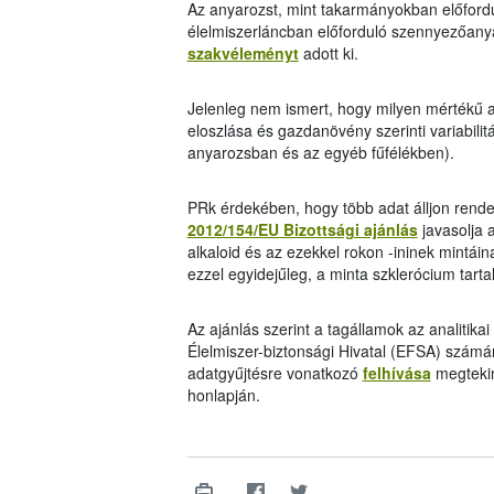
Az anyarozst, mint takarmányokban előford
élelmiszerláncban előforduló szennyezőany
szakvéleményt
adott ki.
Jelenleg nem ismert, hogy milyen mértékű a
eloszlása és gazdanövény szerinti variabilit
anyarozsban és az egyéb fűfélékben).
PRk érdekében, hogy több adat álljon rende
2012/154/EU Bizottsági ajánlás
javasolja 
alkaloid és az ezekkel rokon -ininek mintá
ezzel egyidejűleg, a minta szklerócium tar
Az ajánlás szerint a tagállamok az analiti
Élelmiszer-biztonsági Hivatal (EFSA) szám
adatgyűjtésre vonatkozó
felhívása
megtekin
honlapján.