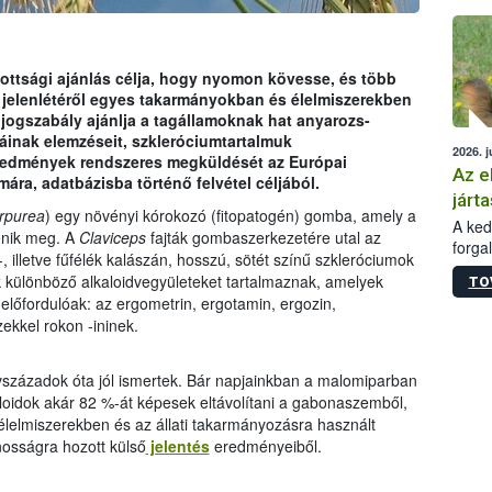
épüle
ottsági ajánlás célja, hogy nyomon kövesse, és több
 jelenlétéről egyes takarmányokban és élelmiszerekben
jogszabály ajánlja a tagállamoknak hat anyarozs-
táinak elemzéseit, szkleróciumtartalmuk
2026. j
 eredmények rendszeres megküldését az Európai
Az e
ára, adatbázisba történő felvétel céljából.
járta
rpurea
) egy növényi kórokozó (fitopatogén) gomba, amely a
A kedv
enik meg. A
Claviceps
fajták gombaszerkezetére utal az
forga
, illetve fűfélék kalászán, hosszú, sötét színű szkleróciumok
Korm.
 különböző alkaloidvegyületeket tartalmaznak, amelyek
TO
sérül
előfordulóak: az ergometrin, ergotamin, ergozin,
felme
zekkel rokon -ininek.
veszé
Ezen 
vonni
vszázadok óta jól ismertek. Bár napjainkban a malomiparban
jártas
kaloidok akár 82 %-át képesek eltávolítani a gabonaszemből,
élelmiszerekben és az állati takarmányozásra használt
nosságra hozott külső
jelentés
eredményeiből.