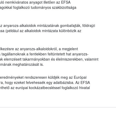
uló nemkívánatos anyagot illetően az EFSA
agokkal foglalkozó tudományos szakbizottsága
z anyarozs-alkaloidok mintázatának gombafajták, földrajzi
ása (például az alkaloidok mintázata különbözik az
lkezésre az anyarozs-alkaloidokról, a megjelent
a tagállamoknak a fentiekben feltüntetett hat anyarozs-
inak elemzéseit takarmányokban és élelmiszerekben, valamint
talmának meghatározását is.
kai eredményeket rendszeresen küldjék meg az Európai
ára, hogy ezeket felvehessék egy adatbázisba. Az EFSA
thető az európai kockázatbecsléssel foglalkozó hivatal