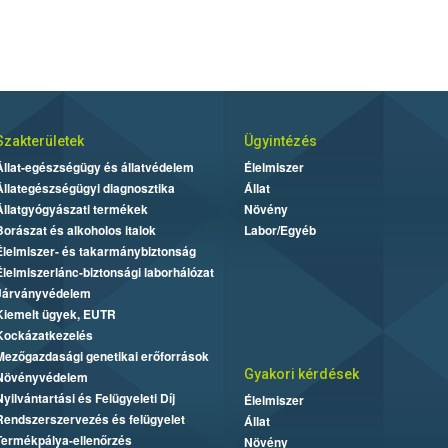
Szakterületek
Ügyintézés
Állat-egészségügy és állatvédelem
Élelmiszer
Állategészségügyi diagnosztika
Állat
Állatgyógyászati termékek
Növény
Borászat és alkoholos italok
Labor/Egyéb
Élelmiszer- és takarmánybiztonság
Élelmiszerlánc-biztonsági laborhálózat
Járványvédelem
Kiemelt ügyek, EUTR
Kockázatkezelés
Mezőgazdasági genetikai erőforrások
Gyakori kérdések
Növényvédelem
Nyilvántartási és Felügyeleti Díj
Élelmiszer
Rendszerszervezés és felügyelet
Állat
Termékpálya-ellenőrzés
Növény