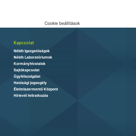
Cookie beállítások
Kapcsolat
Nébih Igazgatóságok
Nébih Laboratóriumok
Kormányhivatalok
Sajtókapcsolat
Ügyfélszolgálat
Hatósági jogsegély
Élelmiszermentő Központ
Hírlevél feliratkozás