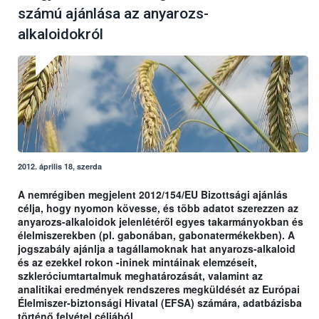
számú ajánlása az anyarozs-
alkaloidokról
2012. április 18, szerda
A nemrégiben megjelent 2012/154/EU Bizottsági ajánlás
célja, hogy nyomon kövesse, és több adatot szerezzen az
anyarozs-alkaloidok jelenlétéről egyes takarmányokban és
élelmiszerekben (pl. gabonában, gabonatermékekben). A
jogszabály ajánlja a tagállamoknak hat anyarozs-alkaloid
és az ezekkel rokon -ininek mintáinak elemzéseit,
szkleróciumtartalmuk meghatározását, valamint az
analitikai eredmények rendszeres megküldését az Európai
Élelmiszer-biztonsági Hivatal (EFSA) számára, adatbázisba
történő felvétel céljából.