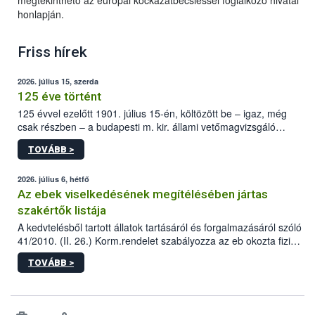
megtekinthető az európai kockázatbecsléssel foglalkozó hivatal
honlapján.
Friss hírek
2026. július 15, szerda
125 éve történt
125 évvel ezelőtt 1901. július 15-én, költözött be – igaz, még
csak részben – a budapesti m. kir. állami vetőmagvizsgáló
állomás a Kis Rókus utca 15. szám alatti, Czigler Győző által
TOVÁBB >
tervezett új épületébe.
2026. július 6, hétfő
Az ebek viselkedésének megítélésében jártas
szakértők listája
A kedvtelésből tartott állatok tartásáról és forgalmazásáról szóló
41/2010. (II. 26.) Korm.rendelet szabályozza az eb okozta fizikai
sérülés, illetve ennek veszélye keletkezésekor felmerülő
TOVÁBB >
hatósági feladatokat, valamint a veszélyes eb tartását és annak
engedélyezését. Ezen eljárások során szükség esetén be kell
vonni az ebek viselkedésének megítélésében jártas szakértőt.