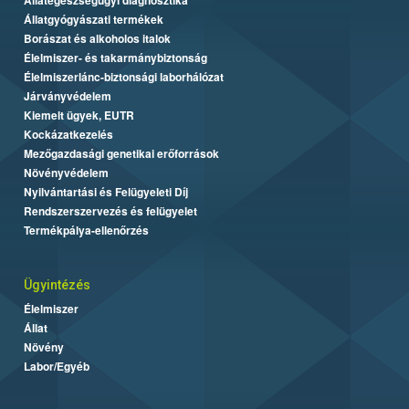
Állatgyógyászati termékek
Borászat és alkoholos italok
Élelmiszer- és takarmánybiztonság
Élelmiszerlánc-biztonsági laborhálózat
Járványvédelem
Kiemelt ügyek, EUTR
Kockázatkezelés
Mezőgazdasági genetikai erőforrások
Növényvédelem
Nyilvántartási és Felügyeleti Díj
Rendszerszervezés és felügyelet
Termékpálya-ellenőrzés
Ügyintézés
Élelmiszer
Állat
Növény
Labor/Egyéb