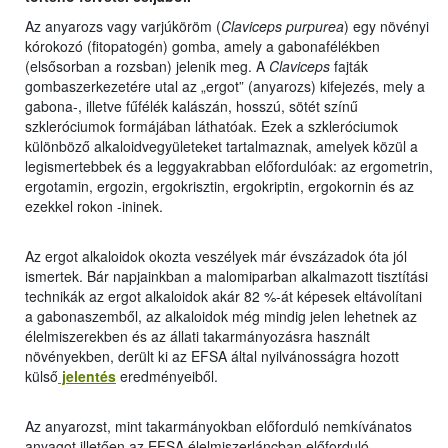
Az anyarozs vagy varjúköröm (
Claviceps purpurea
) egy növényi
kórokozó (fitopatogén) gomba, amely a gabonafélékben
(elsősorban a rozsban) jelenik meg. A
Claviceps
fajták
gombaszerkezetére utal az „ergot” (anyarozs) kifejezés, mely a
gabona-, illetve fűfélék kalászán, hosszú, sötét színű
szkleróciumok formájában láthatóak. Ezek a szkleróciumok
különböző alkaloidvegyületeket tartalmaznak, amelyek közül a
legismertebbek és a leggyakrabban előfordulóak: az ergometrin,
ergotamin, ergozin, ergokrisztin, ergokriptin, ergokornin és az
ezekkel rokon -ininek.
Az ergot alkaloidok okozta veszélyek már évszázadok óta jól
ismertek. Bár napjainkban a malomiparban alkalmazott tisztítási
technikák az ergot alkaloidok akár 82 %-át képesek eltávolítani
a gabonaszemből, az alkaloidok még mindig jelen lehetnek az
élelmiszerekben és az állati takarmányozásra használt
növényekben, derült ki az EFSA által nyilvánosságra hozott
külső
jelentés
eredményeiből.
Az anyarozst, mint takarmányokban előforduló nemkívánatos
anyagot illetően az EFSA élelmiszerláncban előforduló