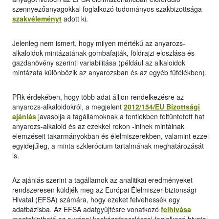
szennyezőanyagokkal foglalkozó tudományos szakbizottsága
szakvéleményt
adott ki.
Jelenleg nem ismert, hogy milyen mértékű az anyarozs-
alkaloidok mintázatának gombafajták, földrajzi eloszlása és
gazdanövény szerinti variabilitása (például az alkaloidok
mintázata különbözik az anyarozsban és az egyéb fűfélékben).
PRk érdekében, hogy több adat álljon rendelkezésre az
anyarozs-alkaloidokról, a megjelent
2012/154/EU Bizottsági
ajánlás
javasolja a tagállamoknak a fentiekben feltüntetett hat
anyarozs-alkaloid és az ezekkel rokon -ininek mintáinak
elemzéseit takarmányokban és élelmiszerekben, valamint ezzel
egyidejűleg, a minta szklerócium tartalmának meghatározását
is.
Az ajánlás szerint a tagállamok az analitikai eredményeket
rendszeresen küldjék meg az Európai Élelmiszer-biztonsági
Hivatal (EFSA) számára, hogy ezeket felvehessék egy
adatbázisba. Az EFSA adatgyűjtésre vonatkozó
felhívása