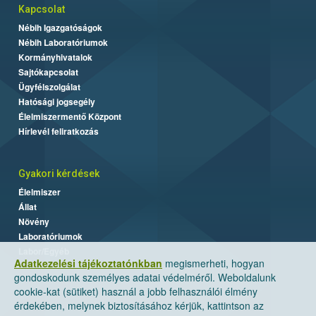
Kapcsolat
Nébih Igazgatóságok
Nébih Laboratóriumok
Kormányhivatalok
Sajtókapcsolat
Ügyfélszolgálat
Hatósági jogsegély
Élelmiszermentő Központ
Hírlevél feliratkozás
Gyakori kérdések
Élelmiszer
Állat
Növény
Laboratóriumok
Labor/Egyéb
Adatkezelési tájékoztatónkban
megismerheti, hogyan
gondoskodunk személyes adatai védelméről. Weboldalunk
cookie-kat (sütiket) használ a jobb felhasználói élmény
érdekében, melynek biztosításához kérjük, kattintson az