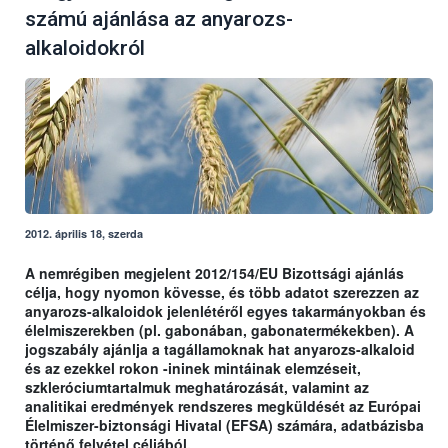
számú ajánlása az anyarozs-
alkaloidokról
2012. április 18, szerda
A nemrégiben megjelent 2012/154/EU Bizottsági ajánlás
célja, hogy nyomon kövesse, és több adatot szerezzen az
anyarozs-alkaloidok jelenlétéről egyes takarmányokban és
élelmiszerekben (pl. gabonában, gabonatermékekben). A
jogszabály ajánlja a tagállamoknak hat anyarozs-alkaloid
és az ezekkel rokon -ininek mintáinak elemzéseit,
szkleróciumtartalmuk meghatározását, valamint az
analitikai eredmények rendszeres megküldését az Európai
Élelmiszer-biztonsági Hivatal (EFSA) számára, adatbázisba
történő felvétel céljából.