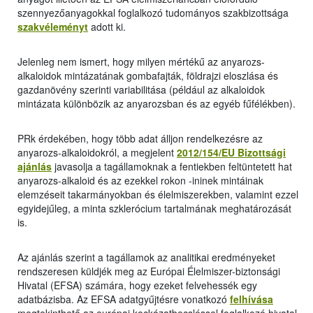
szennyezőanyagokkal foglalkozó tudományos szakbizottsága
szakvéleményt
adott ki.
Jelenleg nem ismert, hogy milyen mértékű az anyarozs-
alkaloidok mintázatának gombafajták, földrajzi eloszlása és
gazdanövény szerinti variabilitása (például az alkaloidok
mintázata különbözik az anyarozsban és az egyéb fűfélékben).
PRk érdekében, hogy több adat álljon rendelkezésre az
anyarozs-alkaloidokról, a megjelent
2012/154/EU Bizottsági
ajánlás
javasolja a tagállamoknak a fentiekben feltüntetett hat
anyarozs-alkaloid és az ezekkel rokon -ininek mintáinak
elemzéseit takarmányokban és élelmiszerekben, valamint ezzel
egyidejűleg, a minta szklerócium tartalmának meghatározását
is.
Az ajánlás szerint a tagállamok az analitikai eredményeket
rendszeresen küldjék meg az Európai Élelmiszer-biztonsági
Hivatal (EFSA) számára, hogy ezeket felvehessék egy
adatbázisba. Az EFSA adatgyűjtésre vonatkozó
felhívása