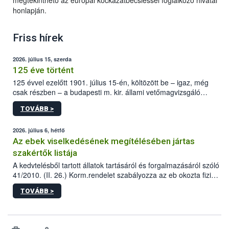
megtekinthető az európai kockázatbecsléssel foglalkozó hivatal
honlapján.
Friss hírek
2026. július 15, szerda
125 éve történt
125 évvel ezelőtt 1901. július 15-én, költözött be – igaz, még
csak részben – a budapesti m. kir. állami vetőmagvizsgáló
állomás a Kis Rókus utca 15. szám alatti, Czigler Győző által
TOVÁBB >
tervezett új épületébe.
2026. július 6, hétfő
Az ebek viselkedésének megítélésében jártas
szakértők listája
A kedvtelésből tartott állatok tartásáról és forgalmazásáról szóló
41/2010. (II. 26.) Korm.rendelet szabályozza az eb okozta fizikai
sérülés, illetve ennek veszélye keletkezésekor felmerülő
TOVÁBB >
hatósági feladatokat, valamint a veszélyes eb tartását és annak
engedélyezését. Ezen eljárások során szükség esetén be kell
vonni az ebek viselkedésének megítélésében jártas szakértőt.