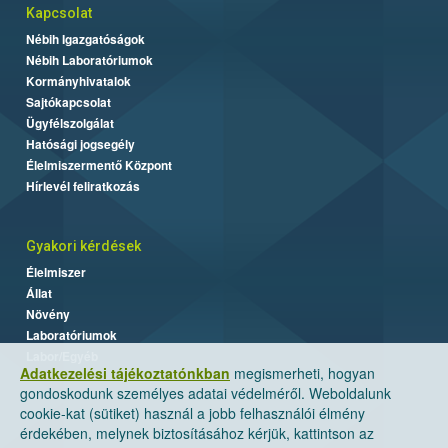
Kapcsolat
Nébih Igazgatóságok
Nébih Laboratóriumok
Kormányhivatalok
Sajtókapcsolat
Ügyfélszolgálat
Hatósági jogsegély
Élelmiszermentő Központ
Hírlevél feliratkozás
Gyakori kérdések
Élelmiszer
Állat
Növény
Laboratóriumok
Labor/Egyéb
Adatkezelési tájékoztatónkban
megismerheti, hogyan
gondoskodunk személyes adatai védelméről. Weboldalunk
cookie-kat (sütiket) használ a jobb felhasználói élmény
érdekében, melynek biztosításához kérjük, kattintson az