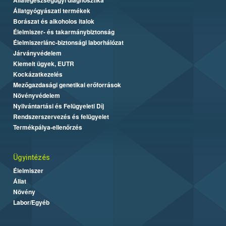
Állatgyógyászati termékek
Borászat és alkoholos italok
Élelmiszer- és takarmánybiztonság
Élelmiszerlánc-biztonsági laborhálózat
Járványvédelem
Kiemelt ügyek, EUTR
Kockázatkezelés
Mezőgazdasági genetikai erőforrások
Növényvédelem
Nyilvántartási és Felügyeleti Díj
Rendszerszervezés és felügyelet
Termékpálya-ellenőrzés
Ügyintézés
Élelmiszer
Állat
Növény
Labor/Egyéb