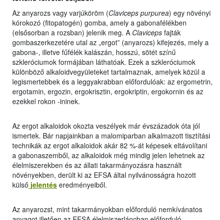
Az anyarozs vagy varjúköröm (
Claviceps purpurea
) egy növényi
kórokozó (fitopatogén) gomba, amely a gabonafélékben
(elsősorban a rozsban) jelenik meg. A
Claviceps
fajták
gombaszerkezetére utal az „ergot” (anyarozs) kifejezés, mely a
gabona-, illetve fűfélék kalászán, hosszú, sötét színű
szkleróciumok formájában láthatóak. Ezek a szkleróciumok
különböző alkaloidvegyületeket tartalmaznak, amelyek közül a
legismertebbek és a leggyakrabban előfordulóak: az ergometrin,
ergotamin, ergozin, ergokrisztin, ergokriptin, ergokornin és az
ezekkel rokon -ininek.
Az ergot alkaloidok okozta veszélyek már évszázadok óta jól
ismertek. Bár napjainkban a malomiparban alkalmazott tisztítási
technikák az ergot alkaloidok akár 82 %-át képesek eltávolítani
a gabonaszemből, az alkaloidok még mindig jelen lehetnek az
élelmiszerekben és az állati takarmányozásra használt
növényekben, derült ki az EFSA által nyilvánosságra hozott
külső
jelentés
eredményeiből.
Az anyarozst, mint takarmányokban előforduló nemkívánatos
anyagot illetően az EFSA élelmiszerláncban előforduló