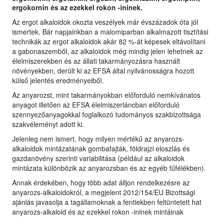
ergokornin és az ezekkel rokon -ininek.
Az ergot alkaloidok okozta veszélyek már évszázadok óta jól
ismertek. Bár napjainkban a malomiparban alkalmazott tisztítási
technikák az ergot alkaloidok akár 82 %-át képesek eltávolítani
a gabonaszemből, az alkaloidok még mindig jelen lehetnek az
élelmiszerekben és az állati takarmányozásra használt
növényekben, derült ki az EFSA által nyilvánosságra hozott
külső jelentés eredményeiből.
Az anyarozst, mint takarmányokban előforduló nemkívánatos
anyagot illetően az EFSA élelmiszerláncban előforduló
szennyezőanyagokkal foglalkozó tudományos szakbizottsága
szakvéleményt adott ki.
Jelenleg nem ismert, hogy milyen mértékű az anyarozs-
alkaloidok mintázatának gombafajták, földrajzi eloszlás és
gazdanövény szerinti variabilitása (például az alkaloidok
mintázata különbözik az anyarozsban és az egyéb fűfélékben).
Annak érdekében, hogy több adat álljon rendelkezésre az
anyarozs-alkaloidokról, a megjelent 2012/154/EU Bizottsági
ajánlás javasolja a tagállamoknak a fentiekben feltüntetett hat
anyarozs-alkaloid és az ezekkel rokon -ininek mintáinak