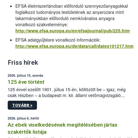
EFSA élelmiszerláncban előforduló szennyezőanyagokkal
foglalkozó tudományos testületének az anyarozsra mint
takarmányokban előforduló nemkívánatos anyagra
vonatkozó szakvéleménye:
http://www.efsa.europa.eu/en/efsajournal/pub/225.htm
EFSA adatgyűjtésre vonatkozó információk:
http://www.efsa.europa.eu/de/data/call/datex101217.htm
Friss hírek
2026. július 15, szerda
125 éve történt
125 évvel ezelőtt 1901. július 15-én, költözött be – igaz, még
csak részben – a budapesti m. kir. állami vetőmagvizsgáló
állomás a Kis Rókus utca 15. szám alatti, Czigler Győző által
TOVÁBB >
tervezett új épületébe.
2026. július 6, hétfő
Az ebek viselkedésének megítélésében jártas
szakértők listája