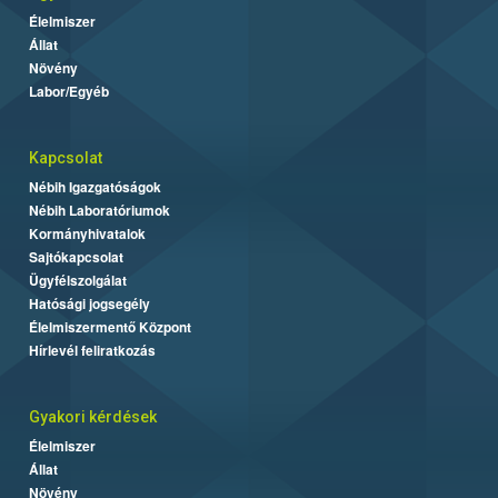
Élelmiszer
Állat
Növény
Labor/Egyéb
Kapcsolat
Nébih Igazgatóságok
Nébih Laboratóriumok
Kormányhivatalok
Sajtókapcsolat
Ügyfélszolgálat
Hatósági jogsegély
Élelmiszermentő Központ
Hírlevél feliratkozás
Gyakori kérdések
Élelmiszer
Állat
Növény