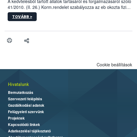
A kedvtelésből tartott állatok tartásáról és forgalmazásáról szóló
41/2010. (II. 26.) Korm.rendelet szabályozza az eb okozta fizikai
sérülés, illetve ennek veszélye keletkezésekor felmerülő
TOVÁBB >
hatósági feladatokat, valamint a veszélyes eb tartását és annak
engedélyezését. Ezen eljárások során szükség esetén be kell
vonni az ebek viselkedésének megítélésében jártas szakértőt.
Cookie beállítások
Hivatalunk
Bemutatkozás
Szervezeti felépítés
Gazdálkodási adatok
Felügyeleti szervünk
Projektek
Kapcsolódó linkek
Adatkezelési tájékoztató