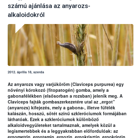
számú ajánlása az anyarozs-
alkaloidokról
2012. április 18, szerda
Az anyarozs vagy varjúköröm (Claviceps purpurea) egy
növényi kórokozó (fitopatogén) gomba, amely a
gabonafélékben (elsősorban a rozsban) jelenik meg. A
Claviceps fajták gombaszerkezetére utal az „ergot”
(anyarozs) kifejezés, mely a gabona-, illetve fűfélék
kalászán, hosszú, sötét színű szkleróciumok formájában
láthatóak. Ezek a szkleróciumok különböző
alkaloidvegyületeket tartalmaznak, amelyek közül a
legismertebbek és a leggyakrabban előfordulóak: az
ergometrin, ergotamin, ergozin, ergokrisztin, ergokriptin,