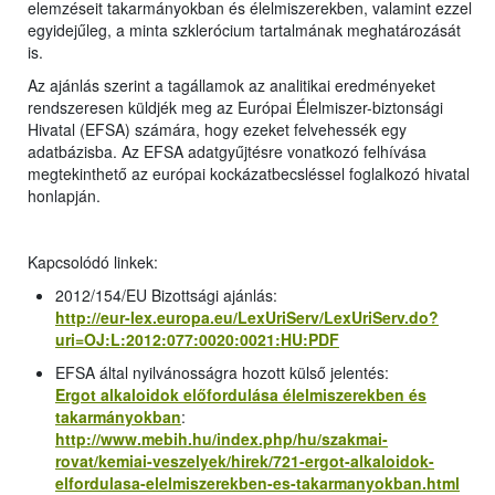
elemzéseit takarmányokban és élelmiszerekben, valamint ezzel
egyidejűleg, a minta szklerócium tartalmának meghatározását
is.
Az ajánlás szerint a tagállamok az analitikai eredményeket
rendszeresen küldjék meg az Európai Élelmiszer-biztonsági
Hivatal (EFSA) számára, hogy ezeket felvehessék egy
adatbázisba. Az EFSA adatgyűjtésre vonatkozó felhívása
megtekinthető az európai kockázatbecsléssel foglalkozó hivatal
honlapján.
Kapcsolódó linkek:
2012/154/EU Bizottsági ajánlás:
http://eur-lex.europa.eu/LexUriServ/LexUriServ.do?
uri=OJ:L:2012:077:0020:0021:HU:PDF
EFSA által nyilvánosságra hozott külső jelentés:
Ergot alkaloidok előfordulása élelmiszerekben és
takarmányokban
:
http://www.mebih.hu/index.php/hu/szakmai-
rovat/kemiai-veszelyek/hirek/721-ergot-alkaloidok-
elfordulasa-elelmiszerekben-es-takarmanyokban.html