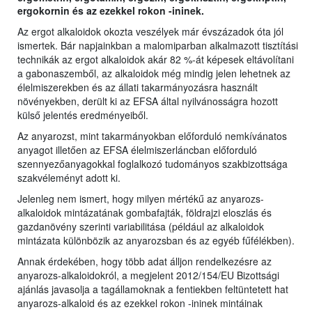
ergokornin és az ezekkel rokon -ininek.
Az ergot alkaloidok okozta veszélyek már évszázadok óta jól
ismertek. Bár napjainkban a malomiparban alkalmazott tisztítási
technikák az ergot alkaloidok akár 82 %-át képesek eltávolítani
a gabonaszemből, az alkaloidok még mindig jelen lehetnek az
élelmiszerekben és az állati takarmányozásra használt
növényekben, derült ki az EFSA által nyilvánosságra hozott
külső jelentés eredményeiből.
Az anyarozst, mint takarmányokban előforduló nemkívánatos
anyagot illetően az EFSA élelmiszerláncban előforduló
szennyezőanyagokkal foglalkozó tudományos szakbizottsága
szakvéleményt adott ki.
Jelenleg nem ismert, hogy milyen mértékű az anyarozs-
alkaloidok mintázatának gombafajták, földrajzi eloszlás és
gazdanövény szerinti variabilitása (például az alkaloidok
mintázata különbözik az anyarozsban és az egyéb fűfélékben).
Annak érdekében, hogy több adat álljon rendelkezésre az
anyarozs-alkaloidokról, a megjelent 2012/154/EU Bizottsági
ajánlás javasolja a tagállamoknak a fentiekben feltüntetett hat
anyarozs-alkaloid és az ezekkel rokon -ininek mintáinak