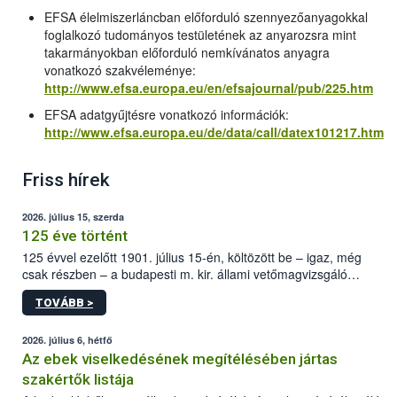
EFSA élelmiszerláncban előforduló szennyezőanyagokkal
foglalkozó tudományos testületének az anyarozsra mint
takarmányokban előforduló nemkívánatos anyagra
vonatkozó szakvéleménye:
http://www.efsa.europa.eu/en/efsajournal/pub/225.htm
EFSA adatgyűjtésre vonatkozó információk:
http://www.efsa.europa.eu/de/data/call/datex101217.htm
Friss hírek
2026. július 15, szerda
125 éve történt
125 évvel ezelőtt 1901. július 15-én, költözött be – igaz, még
csak részben – a budapesti m. kir. állami vetőmagvizsgáló
állomás a Kis Rókus utca 15. szám alatti, Czigler Győző által
TOVÁBB >
tervezett új épületébe.
2026. július 6, hétfő
Az ebek viselkedésének megítélésében jártas
szakértők listája