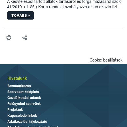
A kedvtelésből tartott állatok tartásáról és forgalmazásáról szóló
41/2010. (II. 26.) Korm.rendelet szabályozza az eb okozta fizikai
sérülés, illetve ennek veszélye keletkezésekor felmerülő
TOVÁBB >
hatósági feladatokat, valamint a veszélyes eb tartását és annak
engedélyezését. Ezen eljárások során szükség esetén be kell
vonni az ebek viselkedésének megítélésében jártas szakértőt.
Cookie beállítások
Hivatalunk
Bemutatkozás
Szervezeti felépítés
Gazdálkodási adatok
Felügyeleti szervünk
Projektek
Kapcsolódó linkek
Adatkezelési tájékoztató