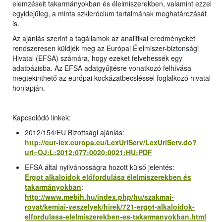
elemzéseit takarmányokban és élelmiszerekben, valamint ezzel
egyidejűleg, a minta szklerócium tartalmának meghatározását
is.
Az ajánlás szerint a tagállamok az analitikai eredményeket
rendszeresen küldjék meg az Európai Élelmiszer-biztonsági
Hivatal (EFSA) számára, hogy ezeket felvehessék egy
adatbázisba. Az EFSA adatgyűjtésre vonatkozó felhívása
megtekinthető az európai kockázatbecsléssel foglalkozó hivatal
honlapján.
Kapcsolódó linkek:
2012/154/EU Bizottsági ajánlás:
http://eur-lex.europa.eu/LexUriServ/LexUriServ.do?
uri=OJ:L:2012:077:0020:0021:HU:PDF
EFSA által nyilvánosságra hozott külső jelentés:
Ergot alkaloidok előfordulása élelmiszerekben és
takarmányokban
:
http://www.mebih.hu/index.php/hu/szakmai-
rovat/kemiai-veszelyek/hirek/721-ergot-alkaloidok-
elfordulasa-elelmiszerekben-es-takarmanyokban.html