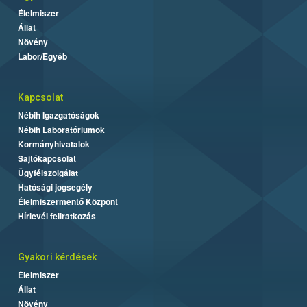
Élelmiszer
Állat
Növény
Labor/Egyéb
Kapcsolat
Nébih Igazgatóságok
Nébih Laboratóriumok
Kormányhivatalok
Sajtókapcsolat
Ügyfélszolgálat
Hatósági jogsegély
Élelmiszermentő Központ
Hírlevél feliratkozás
Gyakori kérdések
Élelmiszer
Állat
Növény