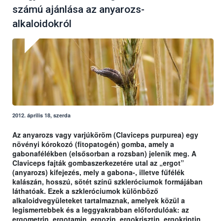
számú ajánlása az anyarozs-
alkaloidokról
2012. április 18, szerda
Az anyarozs vagy varjúköröm (Claviceps purpurea) egy
növényi kórokozó (fitopatogén) gomba, amely a
gabonafélékben (elsősorban a rozsban) jelenik meg. A
Claviceps fajták gombaszerkezetére utal az „ergot”
(anyarozs) kifejezés, mely a gabona-, illetve fűfélék
kalászán, hosszú, sötét színű szkleróciumok formájában
láthatóak. Ezek a szkleróciumok különböző
alkaloidvegyületeket tartalmaznak, amelyek közül a
legismertebbek és a leggyakrabban előfordulóak: az
ergometrin, ergotamin, ergozin, ergokrisztin, ergokriptin,