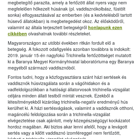
megbetegítő parazita, amely a fertőzött állat nyers vagy nem
megfelelően hőkezelt húsának (pl. vaddisznókolbász, füstölt
sonka) elfogyasztásával az emberben (és a kedvtelésből tartott
húsevő állatokban) is megbetegedést okoz. Az élősködőről,
valamint az általa terjesztett betegségről
honlapunk ezen
cikkében
olvashatnak további részleteket.
Magyarországon az utóbbi években ritkán fordult elő a
betegség. A fokozott odafigyelés azonban továbbra is indokolt:
2019. január 15-én nagyfokú Trichinella fertőzöttséget mutatott
ki a Baranya Megyei Kormányhivatal laboratóriuma egy Baranya
megyéből származó vaddisznóból.
Fontos tudni, hogy a közfogyasztásra szánt házi sertések és
vaddisznók húsvizsgálata során a vágóhidakon és a
vadfeldolgozókban a hatósági állatorvosok trichinella-vizsgálat
céljára minden állati testből mintát vesznek. Ezekből a
létesítményekből kizárólag trichinella-negatív eredményű hús
kerülhet ki. A házi sertésvágások, valamint a vaddisznók otthoni,
magáncélú feldolgozása során a trichinella-vizsgálat
elvégeztetése csak ajánlott, mely közegészségügyi kockázatot
hordoz magában. Aki biztos akar lenni afelől, hogy a levágott
sertés vagy a kilőtt vaddisznó izomféreggel nem fertőzött,