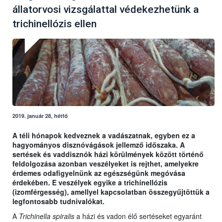
állatorvosi vizsgálattal védekezhetünk a
trichinellózis ellen
2019. január 28, hétfő
A téli hónapok kedveznek a vadászatnak, egyben ez a
hagyományos disznóvágások jellemző időszaka. A
sertések és vaddisznók házi körülmények között történő
feldolgozása azonban veszélyeket is rejthet, amelyekre
érdemes odafigyelnünk az egészségünk megóvása
érdekében. E veszélyek egyike a trichinellózis
(izomférgesség), amellyel kapcsolatban összegyűjtöttük a
legfontosabb tudnivalókat.
A
Trichinella spiralis
a házi és vadon élő sertéseket egyaránt