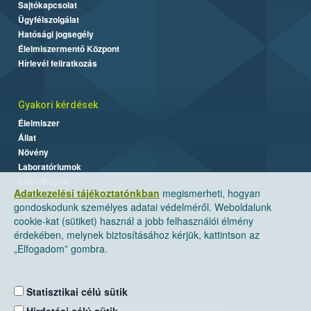
Sajtókapcsolat
Ügyfélszolgálat
Hatósági jogsegély
Élelmiszermentő Központ
Hírlevél feliratkozás
Gyakori kérdések
Élelmiszer
Állat
Növény
Laboratóriumok
Labor/Egyéb
Adatkezelési tájékoztatónkban
megismerheti, hogyan
gondoskodunk személyes adatai védelméről. Weboldalunk
cookie-kat (sütiket) használ a jobb felhasználói élmény
érdekében, melynek biztosításához kérjük, kattintson az
„Elfogadom” gombra.
Statisztikai célú sütik
Nemzeti Élelmiszerlánc-biztonsági Hivatal