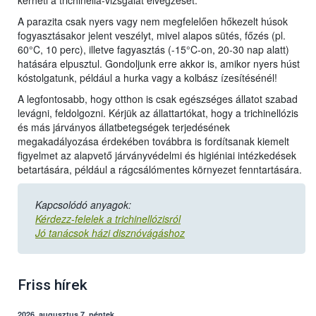
kérheti a trichinella-vizsgálat elvégzését.
A parazita csak nyers vagy nem megfelelően hőkezelt húsok
fogyasztásakor jelent veszélyt, mivel alapos sütés, főzés (pl.
60°C, 10 perc), illetve fagyasztás (-15°C-on, 20-30 nap alatt)
hatására elpusztul. Gondoljunk erre akkor is, amikor nyers húst
kóstolgatunk, például a hurka vagy a kolbász ízesítésénél!
A legfontosabb, hogy otthon is csak egészséges állatot szabad
levágni, feldolgozni. Kérjük az állattartókat, hogy a trichinellózis
és más járványos állatbetegségek terjedésének
megakadályozása érdekében továbbra is fordítsanak kiemelt
figyelmet az alapvető járványvédelmi és higiéniai intézkedések
betartására, például a rágcsálómentes környezet fenntartására.
Kapcsolódó anyagok:
Kérdezz-felelek a trichinellózisról
Jó tanácsok házi disznóvágáshoz
Friss hírek
2026. augusztus 7, péntek