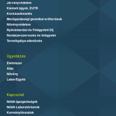
Járványvédelem
Kiemelt ügyek, EUTR
Kockázatkezelés
Mezőgazdasági genetikai erőforrások
Növényvédelem
Nyilvántartási és Felügyeleti Díj
Rendszerszervezés és felügyelet
Termékpálya-ellenőrzés
Ügyintézés
Élelmiszer
Állat
Növény
Labor/Egyéb
Kapcsolat
Nébih Igazgatóságok
Nébih Laboratóriumok
Kormányhivatalok