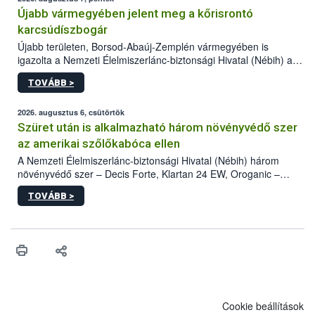
Újabb vármegyében jelent meg a kőrisrontó
karcsúdíszbogár
Újabb területen, Borsod-Abaúj-Zemplén vármegyében is
igazolta a Nemzeti Élelmiszerlánc-biztonsági Hivatal (Nébih) a
kőrisrontó karcsúdíszbogár (Agrilus planipennis) jelenlétét. A
TOVÁBB >
kártevőt nem csak színcsapdában találták meg, de már fertőzött
fában is azonosították. A növényvédelmi szakemberek folytatják
az intenzív felderítést, emellett az intézkedéseket a szlovák
2026. augusztus 6, csütörtök
hatósággal is összehangolják a terjedés megállítása érdekében.
Szüret után is alkalmazható három növényvédő szer
az amerikai szőlőkabóca ellen
A Nemzeti Élelmiszerlánc-biztonsági Hivatal (Nébih) három
növényvédő szer – Decis Forte, Klartan 24 EW, Oroganic –
engedélyokiratát módosította, így azok a szüretet követően,
TOVÁBB >
egészen a vesszőérettség (BBCH 91) stádiumáig
felhasználhatóak a szőlőben. A kiterjesztések célja, hogy a korai
érésű szőlőkben is legyen lehetőség a károsító elleni további
védekezésre. Az Oroganic készítmény kis kiszerelésben kiskerti
felhasználók számára is elérhető és ökológiai termesztésben is
engedélyezett.
Cookie beállítások