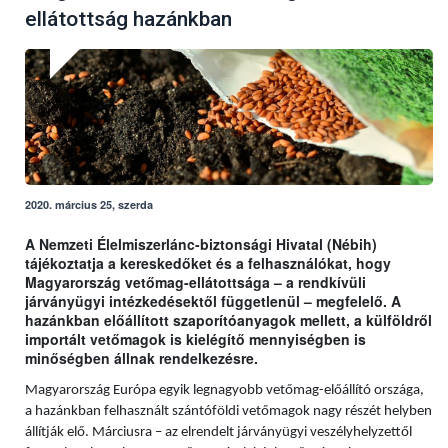
ellátottság hazánkban
2020. március 25, szerda
A Nemzeti Élelmiszerlánc-biztonsági Hivatal (Nébih)
tájékoztatja a kereskedőket és a felhasználókat, hogy
Magyarország vetőmag-ellátottsága – a rendkívüli
járványügyi intézkedésektől függetlenül – megfelelő. A
hazánkban előállított szaporítóanyagok mellett, a külföldről
importált vetőmagok is kielégítő mennyiségben is
minőségben állnak rendelkezésre.
Magyarország Európa egyik legnagyobb vetőmag-előállító országa,
a hazánkban felhasznált szántóföldi vetőmagok nagy részét helyben
állítják elő. Márciusra – az elrendelt járványügyi veszélyhelyzettől