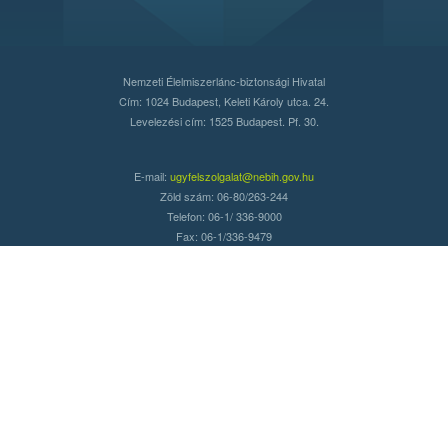
Nemzeti Élelmiszerlánc-biztonsági Hivatal
Cím: 1024 Budapest, Keleti Károly utca. 24.
Levelezési cím: 1525 Budapest. Pf. 30.
E-mail:
ugyfelszolgalat@nebih.gov.hu
Zöld szám: 06-80/263-244
Telefon: 06-1/ 336-9000
Fax: 06-1/336-9479