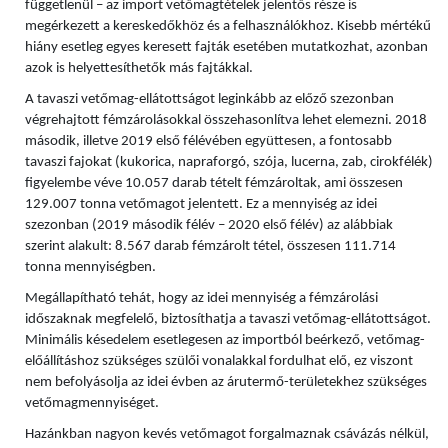
függetlenül – az import vetőmagtételek jelentős része is
megérkezett a kereskedőkhöz és a felhasználókhoz. Kisebb mértékű
hiány esetleg egyes keresett fajták esetében mutatkozhat, azonban
azok is helyettesíthetők más fajtákkal.
A tavaszi vetőmag-ellátottságot leginkább az előző szezonban
végrehajtott fémzárolásokkal összehasonlítva lehet elemezni. 2018
második, illetve 2019 első félévében együttesen, a fontosabb
tavaszi fajokat (kukorica, napraforgó, szója, lucerna, zab, cirokfélék)
figyelembe véve 10.057 darab tételt fémzároltak, ami összesen
129.007 tonna vetőmagot jelentett. Ez a mennyiség az idei
szezonban (2019 második félév – 2020 első félév) az alábbiak
szerint alakult: 8.567 darab fémzárolt tétel, összesen 111.714
tonna mennyiségben.
Megállapítható tehát, hogy az idei mennyiség a fémzárolási
időszaknak megfelelő, biztosíthatja a tavaszi vetőmag-ellátottságot.
Minimális késedelem esetlegesen az importból beérkező, vetőmag-
előállításhoz szükséges szülői vonalakkal fordulhat elő, ez viszont
nem befolyásolja az idei évben az árutermő-területekhez szükséges
vetőmagmennyiséget.
Hazánkban nagyon kevés vetőmagot forgalmaznak csávázás nélkül,