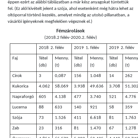
éppen ezért az alábbi táblázatban a már kész anyagokat tüntettük
fel. (Ez alól kivételt jelent a szója, ahol esetenként még hátra lehet az
oltóporral történő kezelés, amelyet mindig az utolsó pillanatban, a
vásárlói igényeknek megfelelően végeznek el.)
Fémzárolások
(2018.2 félév-2020.2. félév)
2018 2. félév
2019 1. félév
2019 2. félév
Faj
Tétel
Menny.
Tétel
Menny.
Tétel
Menny
(db)
(t)
(db)
(t)
(db)
(t)
Cirok
3
0,087
156
1.048
14
262
Kukorica
4.062
58.069
3.938
49.636
3.708
51.30
Napraforgó
605
4.138
477
3.740
521
4.776
Lucerna
88
633
140
921
58
359
Szója
73
1.526
411
6.618
81
1.763
Zab
23
316
81
1.470
67
1.278