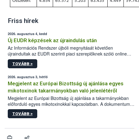
Összesen:
4.854
65.572
5.203
63.435
4.449
59.74
Friss hírek
2026. augusztus 4, kedd
Új EUDR képzések az újraindulás után
Az Információs Rendszer újbóli megnyitását követően
újraindultak az EUDR szerinti piaci szereplőknek szóló online
képzések.
TOVÁBB >
2026. augusztus 3, hétfő
Megjelent az Európai Bizottság új ajánlása egyes
mikotoxinok takarmányokban való jelenlétéről
Megjelent az Európai Bizottság új ajánlása a takarmányokban
előforduló egyes mikotoxinokkal kapcsolatban. A dokumentum
2027-től új irányértékek alkalmazását írja elő, és a jelenleg
TOVÁBB >
hatályos uniós ajánlások helyébe lép.