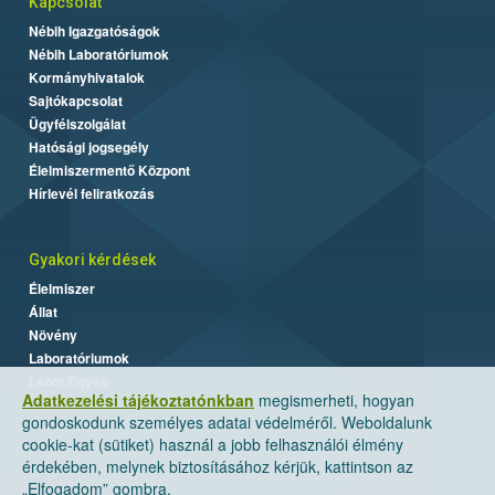
Kapcsolat
Nébih Igazgatóságok
Nébih Laboratóriumok
Kormányhivatalok
Sajtókapcsolat
Ügyfélszolgálat
Hatósági jogsegély
Élelmiszermentő Központ
Hírlevél feliratkozás
Gyakori kérdések
Élelmiszer
Állat
Növény
Laboratóriumok
Labor/Egyéb
Adatkezelési tájékoztatónkban
megismerheti, hogyan
gondoskodunk személyes adatai védelméről. Weboldalunk
cookie-kat (sütiket) használ a jobb felhasználói élmény
érdekében, melynek biztosításához kérjük, kattintson az
„Elfogadom” gombra.