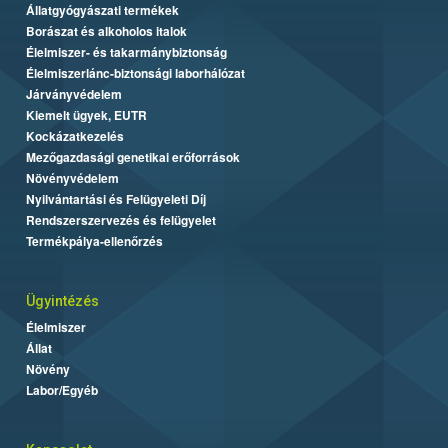
Állatgyógyászati termékek
Borászat és alkoholos italok
Élelmiszer- és takarmánybiztonság
Élelmiszerlánc-biztonsági laborhálózat
Járványvédelem
Kiemelt ügyek, EUTR
Kockázatkezelés
Mezőgazdasági genetikai erőforrások
Növényvédelem
Nyilvántartási és Felügyeleti Díj
Rendszerszervezés és felügyelet
Termékpálya-ellenőrzés
Ügyintézés
Élelmiszer
Állat
Növény
Labor/Egyéb