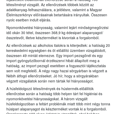
létesítményt vizsgált. Az ellenőrzések többek között az
adalékanyag-felhasználásra, a jelölésre, valamint a Magyar
Élelmiszerkönyv előírásainak betartására irányultak. Összesen
nyolc esetben indult eljárás.
Nyomonkövetési hiányosság, valamint lejárt minőségmegőrzési
idő okán 30 tétel, összesen 368,9 kg édesipari alapanyagot/
összetevőt, illetve készterméket is kivontak a forgalomból.
Az ellenőrzések az alkoholos italokra is kiterjedtek: a hatóság 20
kereskedelmi egységben és öt előállító üzemben vizsgálódott,
összesen 49 mintát elemezve. Egy import pezsgőnél és egy
import gyöngyözőbornál érzékszervi hibát állapított meg a
hatóság, az import pezsgő esetében a fogyasztói tájékoztatás
sem volt megfelelő. A négy nagy hazai sörgyárban is végzett a
Nébih átfogó ellenőrzéseket. Jó hír, hogy a sörgyárakban
végzett vizsgálatok során nem tártak fel hiányosságot.
A húsfeldolgozó létesítmények és hústermék-előállítók
ellenőrzése során a hatóság több helyen tárt fel higiéniai és
nyomonkövetési hiányosságokat. A három vizsgált
húsfeldolgozóban a feltárt problémák miatt több mint négy tonna
húsipari alapanyagot és készterméket vontak ki a forgalomból.