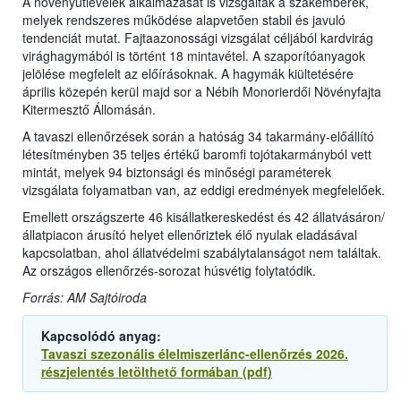
A növényútlevelek alkalmazását is vizsgálták a szakemberek,
melyek rendszeres működése alapvetően stabil és javuló
tendenciát mutat. Fajtaazonossági vizsgálat céljából kardvirág
virághagymából is történt 18 mintavétel. A szaporítóanyagok
jelölése megfelelt az előírásoknak. A hagymák kiültetésére
április közepén kerül majd sor a Nébih Monorierdői Növényfajta
Kitermesztő Állomásán.
A tavaszi ellenőrzések során a hatóság 34 takarmány-előállító
létesítményben 35 teljes értékű baromfi tojótakarmányból vett
mintát, melyek 94 biztonsági és minőségi paraméterek
vizsgálata folyamatban van, az eddigi eredmények megfelelőek.
Emellett országszerte 46 kisállatkereskedést és 42 állatvásáron/
állatpiacon árusító helyet ellenőriztek élő nyulak eladásával
kapcsolatban, ahol állatvédelmi szabálytalanságot nem találtak.
Az országos ellenőrzés-sorozat húsvétig folytatódik.
Forrás: AM Sajtóiroda
Kapcsolódó anyag:
Tavaszi szezonális élelmiszerlánc-ellenőrzés 2026.
részjelentés letölthető formában (pdf)