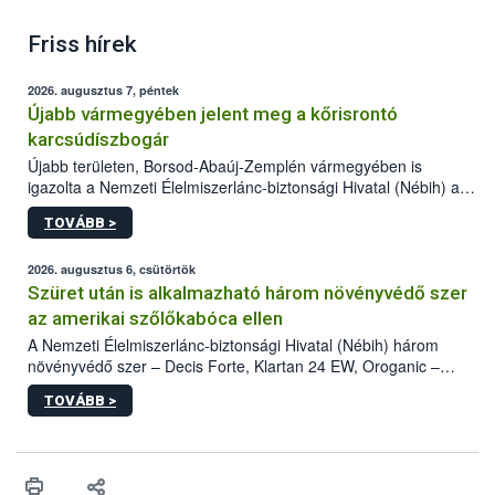
Friss hírek
2026. augusztus 7, péntek
Újabb vármegyében jelent meg a kőrisrontó
karcsúdíszbogár
Újabb területen, Borsod-Abaúj-Zemplén vármegyében is
igazolta a Nemzeti Élelmiszerlánc-biztonsági Hivatal (Nébih) a
kőrisrontó karcsúdíszbogár (Agrilus planipennis) jelenlétét. A
TOVÁBB >
kártevőt nem csak színcsapdában találták meg, de már fertőzött
fában is azonosították. A növényvédelmi szakemberek folytatják
az intenzív felderítést, emellett az intézkedéseket a szlovák
2026. augusztus 6, csütörtök
hatósággal is összehangolják a terjedés megállítása érdekében.
Szüret után is alkalmazható három növényvédő szer
az amerikai szőlőkabóca ellen
A Nemzeti Élelmiszerlánc-biztonsági Hivatal (Nébih) három
növényvédő szer – Decis Forte, Klartan 24 EW, Oroganic –
engedélyokiratát módosította, így azok a szüretet követően,
TOVÁBB >
egészen a vesszőérettség (BBCH 91) stádiumáig
felhasználhatóak a szőlőben. A kiterjesztések célja, hogy a korai
érésű szőlőkben is legyen lehetőség a károsító elleni további
védekezésre. Az Oroganic készítmény kis kiszerelésben kiskerti
felhasználók számára is elérhető és ökológiai termesztésben is