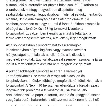
Országszerte 102 olyan üzletet is vizsgáltak, ahol helyben
állítanak elő hústermékeket (füstölt húst, sonkát). E körben az
ellenőrzések mintegy negyedében állapítottak meg
szabálytalanságokat, leggyakrabban higiéniai és dokumentációs
hibákat, illetve adalékanyag-használati problémákat. 14
esetben, összesen mintegy 1,2 millió forint értékben szabtak ki
bírságot az ellenőrök és 156 kg terméket kivontak a
forgalomból. Egy üzemben illegális gyártást is feltártak, a
termékeket megsemmisítették, a tevékenységet megtiltották.
Az első időszakban ellenőrzött hat tojáscsomagoló
létesítményben súlyos higiéniai vagy nyomonkövetési
hiányosságot nem találtak az ellenőrök, a jelölések is
megfelelőek voltak. Egy vállalkozással szemben azonban eljárás
indult a fertőtlenített tojásminta nem megfelelősége miatt.
A primőr zöldségek ellenőrzése során a vármegyei
kormányhivatalok 72 termelőt vizsgáltak piacokon és
telephelyeken, a tételek többsége megfelelt, két tételt kivontak a
forgalomból. A Nébih 10 helyszínen ellenőrizte a forgalmazást,
leggyakoribb probléma a felvásárolt áru sajátként való
értékesítése volt, a paprika, torma, uborka és újhagyma minták
vizsgálata során határérték feletti szermaradék nem fordult elő.