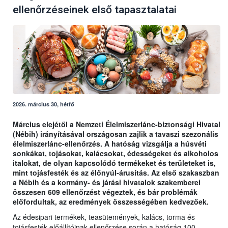
ellenőrzéseinek első tapasztalatai
2026. március 30, hétfő
Március elejétől a Nemzeti Élelmiszerlánc-biztonsági Hivatal
(Nébih) irányításával országosan zajlik a tavaszi szezonális
élelmiszerlánc-ellenőrzés. A hatóság vizsgálja a húsvéti
sonkákat, tojásokat, kalácsokat, édességeket és alkoholos
italokat, de olyan kapcsolódó termékeket és területeket is,
mint tojásfesték és az élőnyúl-árusítás. Az első szakaszban
a Nébih és a kormány- és járási hivatalok szakemberei
összesen 609 ellenőrzést végeztek, és bár problémák
előfordultak, az eredmények összességében kedvezőek.
Az édesipari termékek, teasütemények, kalács, torma és
tojásfesték előállítóinak ellenőrzése során a hatóság 100