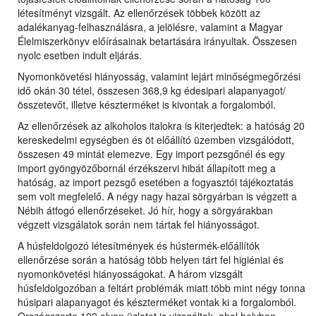
létesítményt vizsgált. Az ellenőrzések többek között az
adalékanyag-felhasználásra, a jelölésre, valamint a Magyar
Élelmiszerkönyv előírásainak betartására irányultak. Összesen
nyolc esetben indult eljárás.
Nyomonkövetési hiányosság, valamint lejárt minőségmegőrzési
idő okán 30 tétel, összesen 368,9 kg édesipari alapanyagot/
összetevőt, illetve készterméket is kivontak a forgalomból.
Az ellenőrzések az alkoholos italokra is kiterjedtek: a hatóság 20
kereskedelmi egységben és öt előállító üzemben vizsgálódott,
összesen 49 mintát elemezve. Egy import pezsgőnél és egy
import gyöngyözőbornál érzékszervi hibát állapított meg a
hatóság, az import pezsgő esetében a fogyasztói tájékoztatás
sem volt megfelelő. A négy nagy hazai sörgyárban is végzett a
Nébih átfogó ellenőrzéseket. Jó hír, hogy a sörgyárakban
végzett vizsgálatok során nem tártak fel hiányosságot.
A húsfeldolgozó létesítmények és hústermék-előállítók
ellenőrzése során a hatóság több helyen tárt fel higiéniai és
nyomonkövetési hiányosságokat. A három vizsgált
húsfeldolgozóban a feltárt problémák miatt több mint négy tonna
húsipari alapanyagot és készterméket vontak ki a forgalomból.