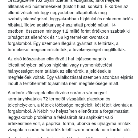
Országszerte 102 olyan üzletet is vizsgáltak, ahol helyben
állítanak elő hústermékeket (füstölt húst, sonkát). E körben az
ellenőrzések mintegy negyedében állapítottak meg
szabálytalanságokat, leggyakrabban higiéniai és dokumentációs
hibákat, illetve adalékanyag-használati problémákat. 14
esetben, összesen mintegy 1,2 millió forint értékben szabtak ki
bírságot az ellenőrök és 156 kg terméket kivontak a
forgalomból. Egy üzemben illegális gyártást is feltártak, a
termékeket megsemmisítették, a tevékenységet megtiltották.
Az első időszakban ellenőrzött hat tojáscsomagoló
létesítményben súlyos higiéniai vagy nyomonkövetési
hiányosságot nem találtak az ellenőrök, a jelölések is
megfelelőek voltak. Egy vállalkozással szemben azonban eljárás
indult a fertőtlenített tojásminta nem megfelelősége miatt.
A primőr zöldségek ellenőrzése során a vármegyei
kormányhivatalok 72 termelőt vizsgáltak piacokon és
telephelyeken, a tételek többsége megfelelt, két tételt kivontak a
forgalomból. A Nébih 10 helyszínen ellenőrizte a forgalmazást,
leggyakoribb probléma a felvásárolt áru sajátként való
értékesítése volt, a paprika, torma, uborka és újhagyma minták
vizsgálata során határérték feletti szermaradék nem fordult elő.