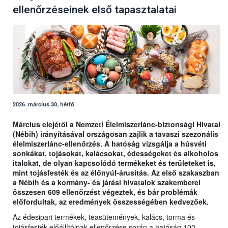
ellenőrzéseinek első tapasztalatai
2026. március 30, hétfő
Március elejétől a Nemzeti Élelmiszerlánc-biztonsági Hivatal
(Nébih) irányításával országosan zajlik a tavaszi szezonális
élelmiszerlánc-ellenőrzés. A hatóság vizsgálja a húsvéti
sonkákat, tojásokat, kalácsokat, édességeket és alkoholos
italokat, de olyan kapcsolódó termékeket és területeket is,
mint tojásfesték és az élőnyúl-árusítás. Az első szakaszban
a Nébih és a kormány- és járási hivatalok szakemberei
összesen 609 ellenőrzést végeztek, és bár problémák
előfordultak, az eredmények összességében kedvezőek.
Az édesipari termékek, teasütemények, kalács, torma és
tojásfesték előállítóinak ellenőrzése során a hatóság 100