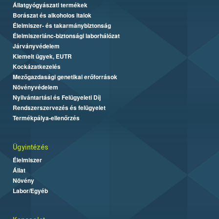
Állatgyógyászati termékek
Borászat és alkoholos italok
Élelmiszer- és takarmánybiztonság
Élelmiszerlánc-biztonsági laborhálózat
Járványvédelem
Kiemelt ügyek, EUTR
Kockázatkezelés
Mezőgazdasági genetikai erőforrások
Növényvédelem
Nyilvántartási és Felügyeleti Díj
Rendszerszervezés és felügyelet
Termékpálya-ellenőrzés
Ügyintézés
Élelmiszer
Állat
Növény
Labor/Egyéb