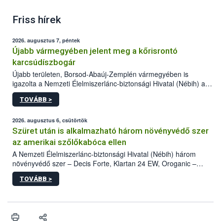
Friss hírek
2026. augusztus 7, péntek
Újabb vármegyében jelent meg a kőrisrontó
karcsúdíszbogár
Újabb területen, Borsod-Abaúj-Zemplén vármegyében is
igazolta a Nemzeti Élelmiszerlánc-biztonsági Hivatal (Nébih) a
kőrisrontó karcsúdíszbogár (Agrilus planipennis) jelenlétét. A
TOVÁBB >
kártevőt nem csak színcsapdában találták meg, de már fertőzött
fában is azonosították. A növényvédelmi szakemberek folytatják
az intenzív felderítést, emellett az intézkedéseket a szlovák
2026. augusztus 6, csütörtök
hatósággal is összehangolják a terjedés megállítása érdekében.
Szüret után is alkalmazható három növényvédő szer
az amerikai szőlőkabóca ellen
A Nemzeti Élelmiszerlánc-biztonsági Hivatal (Nébih) három
növényvédő szer – Decis Forte, Klartan 24 EW, Oroganic –
engedélyokiratát módosította, így azok a szüretet követően,
TOVÁBB >
egészen a vesszőérettség (BBCH 91) stádiumáig
felhasználhatóak a szőlőben. A kiterjesztések célja, hogy a korai
érésű szőlőkben is legyen lehetőség a károsító elleni további
védekezésre. Az Oroganic készítmény kis kiszerelésben kiskerti
felhasználók számára is elérhető és ökológiai termesztésben is