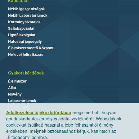
Kapcsolat
Nébih Igazgatóságok
Nébih Laboratóriumok
Kormányhivatalok
Sajtókapcsolat
Ügyfélszolgálat
Hatósági jogsegély
Élelmiszermentő Központ
Hírlevél feliratkozás
Gyakori kérdések
Élelmiszer
Állat
Növény
Laboratóriumok
Labor/Egyéb
Adatkezelési tájékoztatónkban
megismerheti, hogyan
gondoskodunk személyes adatai védelméről. Weboldalunk
cookie-kat (sütiket) használ a jobb felhasználói élmény
érdekében, melynek biztosításához kérjük, kattintson az
„Elfogadom” gombra.