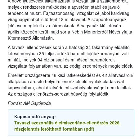
A növényútlevelek alkalmazását is vizsgálták a szakemberek,
melyek rendszeres működése alapvetően stabil és javuló
tendenciát mutat. Fajtaazonossági vizsgálat céljából kardvirág
virághagymából is történt 18 mintavétel. A szaporítóanyagok
jelölése megfelelt az előírásoknak. A hagymák kiültetésére
április közepén kerül majd sor a Nébih Monorierdői Növényfajta
Kitermesztő Állomásán.
A tavaszi ellenőrzések során a hatóság 34 takarmány-előállító
létesítményben 35 teljes értékű baromfi tojótakarmányból vett
mintát, melyek 94 biztonsági és minőségi paraméterek
vizsgálata folyamatban van, az eddigi eredmények megfelelőek.
Emellett országszerte 46 kisállatkereskedést és 42 állatvásáron/
állatpiacon árusító helyet ellenőriztek élő nyulak eladásával
kapcsolatban, ahol állatvédelmi szabálytalanságot nem találtak.
Az országos ellenőrzés-sorozat húsvétig folytatódik.
Forrás: AM Sajtóiroda
Kapcsolódó anyag:
Tavaszi szezonális élelmiszerlánc-ellenőrzés 2026.
részjelentés letölthető formában (pdf)