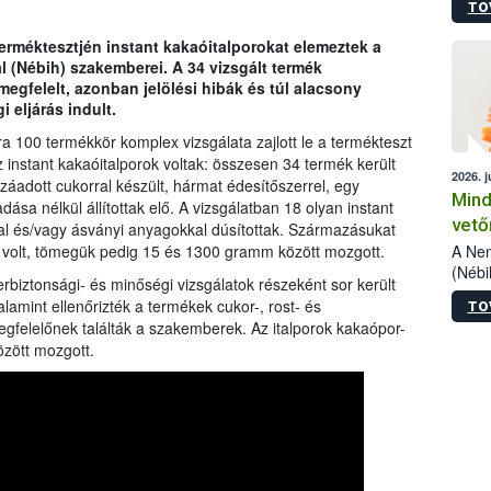
TO
szake
alá”,
erméktesztjén instant kakaóitalporokat elemeztek a
vizsg
l (Nébih) szakemberei. A 34 vizsgált termék
szemp
egfelelt, azonban jelölési hibák és túl alacsony
vizsgá
 eljárás indult.
legke
 100 termékkör komplex vizsgálata zajlott le a termékteszt
 instant kakaóitalporok voltak: összesen 34 termék került
2026. j
zzáadott cukorral készült, hármat édesítőszerrel, egy
Mind
sa nélkül állítottak elő. A vizsgálatban 18 olyan instant
vető
kal és/vagy ásványi anyagokkal dúsítottak. Származásukat
A Nem
sú volt, tömegük pedig 15 és 1300 gramm között mozgott.
(Nébi
rbiztonsági- és minőségi vizsgálatok részeként sor került
termé
lamint ellenőrizték a termékek cukor-, rost- és
TO
fókus
gfelelőnek találták a szakemberek. Az italporok kakaópor-
szake
özött mozgott.
kapha
vetőm
jogsz
pedig
elege
esetb
termé