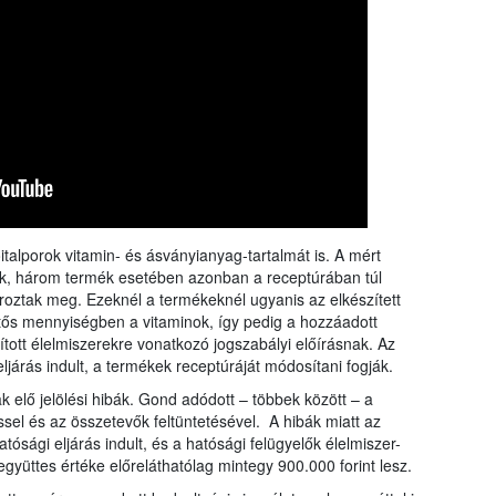
rangs
össze
a Nébi
a növ
alporok vitamin- és ásványianyag-tartalmát is. A mért
ek, három termék esetében azonban a receptúrában túl
oztak meg. Ezeknél a termékeknél ugyanis az elkészített
tős mennyiségben a vitaminok, így pedig a hozzáadott
tott élelmiszerekre vonatkozó jogszabályi előírásnak. Az
 eljárás indult, a termékek receptúráját módosítani fogják.
k elő jelölési hibák. Gond adódott – többek között – a
sel és az összetevők feltüntetésével. A hibák miatt az
tósági eljárás indult, és a hatósági felügyelők élelmiszer-
együttes értéke előreláthatólag mintegy 900.000 forint lesz.