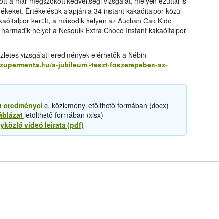
ott a már megszokott kedveltségi vizsgálat, melyen ezúttal is
ékeket. Értékelésük alapján a 34 instant kakaóitalpor közül
akaóitalpor került, a második helyen az Auchan Cao Kido
a harmadik helyet a Nesquik Extra Choco Instant kakaóitalpor
zletes vizsgálati eredmények elérhetők a Nébih
szupermenta.hu/a-jubileumi-teszt-foszerepeben-az-
t eredményei
c. közlemény letölthető formában (docx)
áblázat
letölthető formában (xlsx)
yközlő videó leirata (pdf)