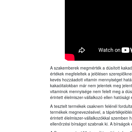
A szakemberek megmérték a dúsított kakaóit
értékek megfeleltek a jelölésen szereplőkn
kevés hozzáadott vitamin mennyiséget határ
kakaóitalokban már nem jelentek meg jelen
vitaminok mennyisége nem felelt meg a dúsí
érintett élelmiszer-vállalkozó ellen hatósági
A tesztelt termékek csaknem felénél fordulta
termékek megnevezésével, a tápértékjelölés
érintett élelmiszer-vállalkozókkal szemben ha
ellenőrzési bírságot szabnak ki. A bírságok 