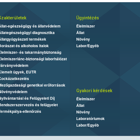
Szakterületek
Ügyintézés
Állat-egészségügy és állatvédelem
Élelmiszer
Állategészségügyi diagnosztika
Állat
Állatgyógyászati termékek
Növény
Borászat és alkoholos italok
Labor/Egyéb
Élelmiszer- és takarmánybiztonság
Élelmiszerlánc-biztonsági laborhálózat
Járványvédelem
Kiemelt ügyek, EUTR
Kockázatkezelés
Mezőgazdasági genetikai erőforrások
Gyakori kérdések
Növényvédelem
Nyilvántartási és Felügyeleti Díj
Élelmiszer
Rendszerszervezés és felügyelet
Állat
Termékpálya-ellenőrzés
Növény
Laboratóriumok
Labor/Egyéb