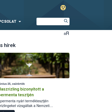
PCSOLAT
s hírek
únius 25, csütörtök
laszrizling bizonyított a
ermenta tesztjén
permenta nyári terméktesztjén
rizlingeket vizsgáltak a Nemzeti
iszerlánc-biztonsági Hivatal (Nébih)