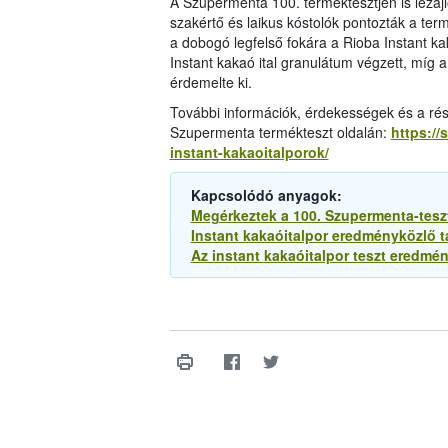
A Szupermenta 100. terméktesztjén is lezajl
szakértő és laikus kóstolók pontozták a term
a dobogó legfelső fokára a Rioba Instant k
Instant kakaó ital granulátum végzett, míg 
érdemelte ki.
További információk, érdekességek és a rés
Szupermenta termékteszt oldalán:
https://
instant-kakaoitalporok/
Kapcsolódó anyagok:
Megérkeztek a 100. Szupermenta-tesz
Instant kakaóitalpor eredményközlő t
Az instant kakaóitalpor teszt eredmén