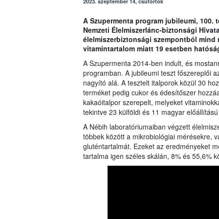
2023. szeptember 14, csütörtök
A Szupermenta program jubileumi, 100. t
Nemzeti Élelmiszerlánc-biztonsági Hivata
élelmiszerbiztonsági szempontból mind m
vitamintartalom miatt 19 esetben hatósági
A Szupermenta 2014-ben indult, és mostanra
programban. A jubileumi teszt főszereplői az
nagyító alá. A tesztelt italporok közül 30 ho
terméket pedig cukor és édesítőszer hozzáadá
kakaóitalpor szerepelt, melyeket vitaminok
tekintve 23 külföldi és 11 magyar előállítá
A Nébih laboratóriumaiban végzett élelmisze
többek között a mikrobiológiai mérésekre, va
gluténtartalmát. Ezeket az eredményeket me
tartalma igen széles skálán, 8% és 55,6% k