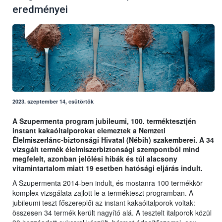
eredményei
2023. szeptember 14, csütörtök
A Szupermenta program jubileumi, 100. terméktesztjén
instant kakaóitalporokat elemeztek a Nemzeti
Élelmiszerlánc-biztonsági Hivatal (Nébih) szakemberei. A 34
vizsgált termék élelmiszerbiztonsági szempontból mind
megfelelt, azonban jelölési hibák és túl alacsony
vitamintartalom miatt 19 esetben hatósági eljárás indult.
A Szupermenta 2014-ben indult, és mostanra 100 termékkör
komplex vizsgálata zajlott le a termékteszt programban. A
jubileumi teszt főszereplői az instant kakaóitalporok voltak:
összesen 34 termék került nagyító alá. A tesztelt italporok közül