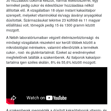
30 hozzáadott cukorral készült, hármat édesítőszerrel, egy
terméket pedig cukor és édesítőszer hozzáadása nélkül
állítottak elő. A vizsgálatban 18 olyan instant kakaóitalpor
szerepelt, melyeket vitaminokkal és/vagy ásványi anyagokkal
dúsítottak. Származásukat tekintve 23 külföldi és 11 magyar
előállítású volt, tömegük pedig 15 és 1300 gramm között
mozgott.
A Nébih laboratóriumaiban végzett élelmiszerbiztonsági- és
minőségi vizsgálatok részeként sor került többek között a
mikrobiológiai mérésekre, valamint ellenőrizték a termékek
cukor-, rost- és gluténtartalmát. Ezeket az eredményeket
megfelelőnek találták a szakemberek. Az italporok kakaópor-
tartalma igen széles skálán, 8% és 55,6% között mozgott.
A szakemberek megmérték a dúsított kakaóitalporok vitamin- és