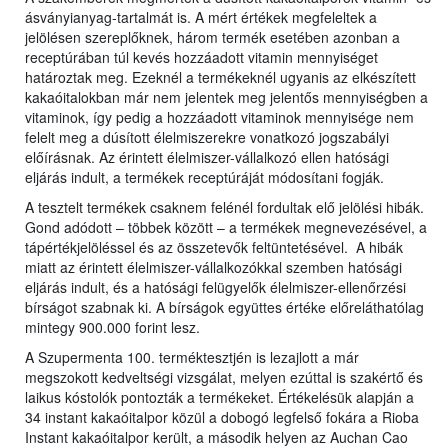
ásványianyag-tartalmát is. A mért értékek megfeleltek a
jelölésen szereplőknek, három termék esetében azonban a
receptúrában túl kevés hozzáadott vitamin mennyiséget
határoztak meg. Ezeknél a termékeknél ugyanis az elkészített
kakaóitalokban már nem jelentek meg jelentős mennyiségben a
vitaminok, így pedig a hozzáadott vitaminok mennyisége nem
felelt meg a dúsított élelmiszerekre vonatkozó jogszabályi
előírásnak. Az érintett élelmiszer-vállalkozó ellen hatósági
eljárás indult, a termékek receptúráját módosítani fogják.
A tesztelt termékek csaknem felénél fordultak elő jelölési hibák.
Gond adódott – többek között – a termékek megnevezésével, a
tápértékjelöléssel és az összetevők feltüntetésével. A hibák
miatt az érintett élelmiszer-vállalkozókkal szemben hatósági
eljárás indult, és a hatósági felügyelők élelmiszer-ellenőrzési
bírságot szabnak ki. A bírságok együttes értéke előreláthatólag
mintegy 900.000 forint lesz.
A Szupermenta 100. terméktesztjén is lezajlott a már
megszokott kedveltségi vizsgálat, melyen ezúttal is szakértő és
laikus kóstolók pontozták a termékeket. Értékelésük alapján a
34 instant kakaóitalpor közül a dobogó legfelső fokára a Rioba
Instant kakaóitalpor került, a második helyen az Auchan Cao