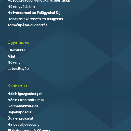
Mezőgazdasági genetikai erőforrások
Növényvédelem
Nyilvántartási és Felügyeleti Díj
Rendszerszervezés és felügyelet
Termékpálya-ellenőrzés
Ügyintézés
Élelmiszer
Állat
Növény
Labor/Egyéb
Kapcsolat
Nébih Igazgatóságok
Nébih Laboratóriumok
Kormányhivatalok
Sajtókapcsolat
Ügyfélszolgálat
Hatósági jogsegély
Élelmiszermentő Központ