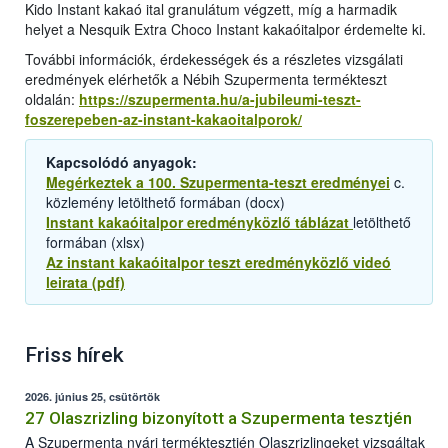
Kido Instant kakaó ital granulátum végzett, míg a harmadik
helyet a Nesquik Extra Choco Instant kakaóitalpor érdemelte ki.
További információk, érdekességek és a részletes vizsgálati
eredmények elérhetők a Nébih Szupermenta termékteszt
oldalán:
https://szupermenta.hu/a-jubileumi-teszt-
foszerepeben-az-instant-kakaoitalporok/
Kapcsolódó anyagok:
Megérkeztek a 100. Szupermenta-teszt eredményei
c.
közlemény letölthető formában (docx)
Instant kakaóitalpor eredményközlő táblázat
letölthető
formában (xlsx)
Az instant kakaóitalpor teszt eredményközlő videó
leirata (pdf)
Friss hírek
2026. június 25, csütörtök
27 Olaszrizling bizonyított a Szupermenta tesztjén
A Szupermenta nyári terméktesztjén Olaszrizlingeket vizsgáltak