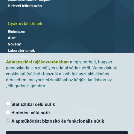
Hírlevél feliratkozás
Gyakori kérdések
Élelmiszer
Állat
Növény
Laboratóriumok
Labor/Egyéb
Adatkezelési tájékoztatónkban
megismerheti, hogyan
gondoskodunk személyes adatai védelméről. Weboldalunk
cookie-kat (sütiket) használ a jobb felhasználói élmény
érdekében, melynek biztosításához kérjük, kattintson az
„Elfogadom” gombra.
Statisztikai célú sütik
Nemzeti Élelmiszerlánc-biztonsági Hivatal
Hirdetési célú sütik
Cím: 1024 Budapest, Keleti Károly utca. 24.
Alapműködést biztosító és funkcionális sütik
Levelezési cím: 1525 Budapest. Pf. 30.